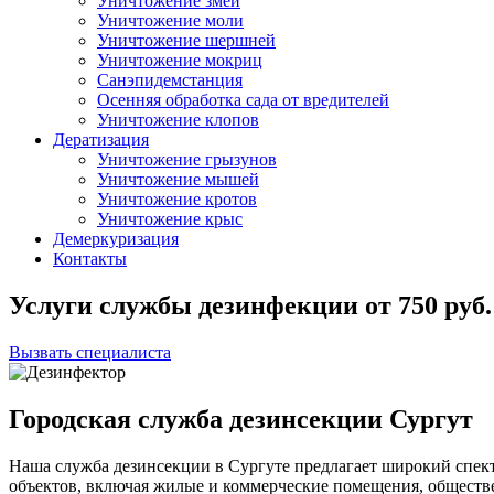
Уничтожение змей
Уничтожение моли
Уничтожение шершней
Уничтожение мокриц
Санэпидемстанция
Осенняя обработка сада от вредителей
Уничтожение клопов
Дератизация
Уничтожение грызунов
Уничтожение мышей
Уничтожение кротов
Уничтожение крыс
Демеркуризация
Контакты
Услуги службы дезинфекции
от
750
руб.
Вызвать специалиста
Городская служба дезинсекции Сургут
Наша служба дезинсекции в Сургуте предлагает широкий спект
объектов, включая жилые и коммерческие помещения, общест