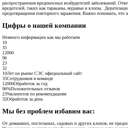
распространения вредоносных возбудителей заболеваний. Отве
вредителей, таких как тараканы, муравьи и клопы. Дератиза
предотвращения повторного заражения. Важно понимать, что з
Цифры о нашей компании
Немного информации как мы работаем
10
35
12000
96
23
32
10
Лет на рынке СЭС официальный сайт
35
Сотрудников в команде
12000
Обработок за год
96%
Положительных отзывов
23%
клиентов по рекомендациям
32
Обработок за день
Мы без проблем избавим вас:
От домашних, постельных, садовых и других клопов, не предо