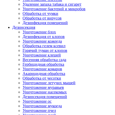
Удаление запаха табака и сигарет
Уничтожение бактерий и микробов
Обработка от чумки
Обработка от вирусов
Дезинфекция помещений
Дезинсекция
Уничтожение блох
Дезинфекция от клопов
Уничтожение кожееда
Обработка гелем ксевил
Горячий туман от клопов
Уничтожение клещей
Весенняя обработка сада
Гербицидная обработка
Уничтожение комаров
Акарицидная обработка
Обработка от чесотки
Уничтожение летучих мышей
Уничтожение муравьев
Уничтожение насекомых
Дезинсекция помещений
Уничтожение ос
Уничтожение мукоеда
Уничтожение пчел