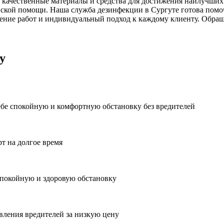
 качественные материалы и средства для достижения наилучших 
ской помощи. Наша служба дезинфекции в Сургуте готова помоч
ние работ и индивидуальный подход к каждому клиенту. Обраща
у
ебе спокойную и комфортную обстановку без вредителей
рт на долгое время
спокойную и здоровую обстановку
вления вредителей за низкую цену