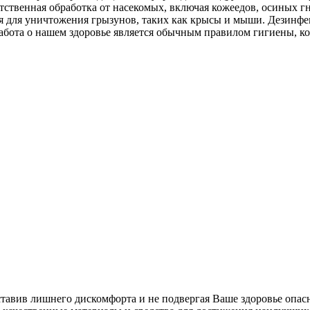
тственная обработка от насекомых, включая кожеедов, осиных г
ция для уничтожения грызунов, таких как крысы и мыши. Дезин
абота о нашем здоровье является обычным правилом гигиены, к
ставив лишнего дискомфорта и не подвергая Ваше здоровье опас