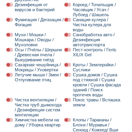
Дезинфекция от
Короед / Точильщик /
вирусов и бактерий
Часовщик / Усач /
Лубоед / Шашель
Фумигация / Дегазация /
Санация кулера /
Фогация
Чистка кулера для
воды
Мухи / Мошки /
Санобработка авто /
Мошкара / Оводы /
Дезинфекция
Мухоловки
автотранспорта
Осы / Пчёлы / Шершни
Пест-контроль / ГелЬ
/ Древесная пчела /
XILIX Gel
Выкуривание гнёзд
Сахарная чешуйница /
Кроты / Землеройки /
Мокрицы / Уховертки
Суслики
Летучие мыши / Змеи /
Сушка домов / Сушка
Отпугивание птиц
под стяжкой / Сушка
кровли / Сушка фасада
зданий / Поиск
протечек воды
Чистка вентиляции /
Покос травы / Вспашка
Чистка труб дымохода
земли
/ Дезинфекция систем
вентиляции
Химчистка мебели на
Клопы / Тараканы /
дому / Уборка квартир
Блохи / Муравьи /
Сеноед / Кожеед/ Вши