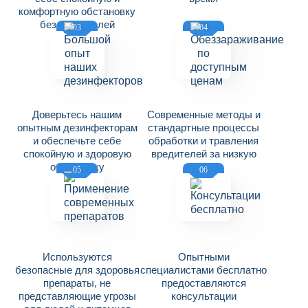
комфортную обстановку
без вредителей
03
04
Доверьтесь нашим
Современные методы и
опытным дезинфекторам
стандартные процессы
и обеспечьте себе
обработки и травления
спокойную и здоровую
вредителей за низкую
обстановку
цену
05
06
Используются
Опытными
безопасные для здоровья
специалистами бесплатно
препараты, не
предоставляются
представляющие угрозы
консультации