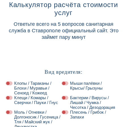
Калькулятор расчёта стоимости
услуг
Ответьте всего на 5 вопросов санитарная
служба в Ставрополе официальный сайт. Это
займет пару минут
Вид вредителя:
Клопы / Тараканы /
Мыши палёвки /
Блохи / Муравьи /
Крысы/ Грызуны
Сеноед / Кожеед
Клещи / Комары /
Бактерии / Вирусы /
Сверчки / Пауки / Гнус
Лишай / Чумка /
Чесотка / Дезодорация
Моль / Огневки /
Плесень / Грибок /
Долгоносик / Гусеница /
Запахи
Тля / Майский жук /
Двухвостка