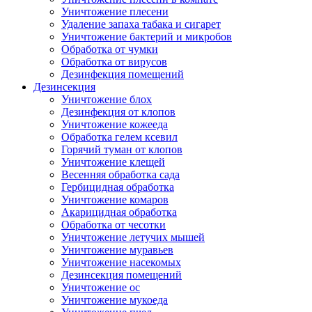
Уничтожение плесени
Удаление запаха табака и сигарет
Уничтожение бактерий и микробов
Обработка от чумки
Обработка от вирусов
Дезинфекция помещений
Дезинсекция
Уничтожение блох
Дезинфекция от клопов
Уничтожение кожееда
Обработка гелем ксевил
Горячий туман от клопов
Уничтожение клещей
Весенняя обработка сада
Гербицидная обработка
Уничтожение комаров
Акарицидная обработка
Обработка от чесотки
Уничтожение летучих мышей
Уничтожение муравьев
Уничтожение насекомых
Дезинсекция помещений
Уничтожение ос
Уничтожение мукоеда