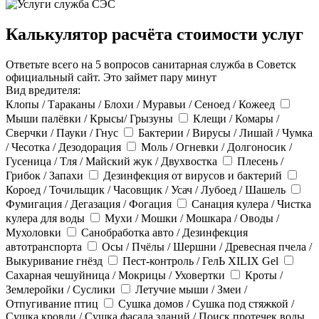
Калькулятор расчёта стоимости услуг
Ответьте всего на 5 вопросов санитарная служба в Советск
официальный сайт. Это займет пару минут
Вид вредителя:
Клопы / Тараканы / Блохи / Муравьи / Сеноед / Кожеед
Мыши палёвки / Крысы/ Грызуны
Клещи / Комары /
Сверчки / Пауки / Гнус
Бактерии / Вирусы / Лишай / Чумка
/ Чесотка / Дезодорация
Моль / Огневки / Долгоносик /
Гусеница / Тля / Майский жук / Двухвостка
Плесень /
Грибок / Запахи
Дезинфекция от вирусов и бактерий
Короед / Точильщик / Часовщик / Усач / Лубоед / Шашель
Фумигация / Дегазация / Фогация
Санация кулера / Чистка
кулера для воды
Мухи / Мошки / Мошкара / Оводы /
Мухоловки
Санобработка авто / Дезинфекция
автотранспорта
Осы / Пчёлы / Шершни / Древесная пчела /
Выкуривание гнёзд
Пест-контроль / ГелЬ XILIX Gel
Сахарная чешуйница / Мокрицы / Уховертки
Кроты /
Землеройки / Суслики
Летучие мыши / Змеи /
Отпугивание птиц
Сушка домов / Сушка под стяжкой /
Сушка кровли / Сушка фасада зданий / Поиск протечек воды