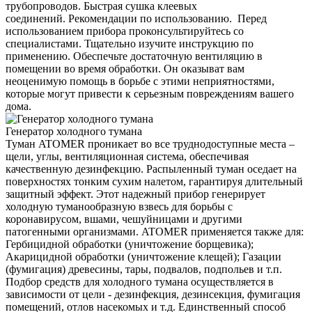
трубопроводов. Быстрая сушка клеевых
соединений. Рекомендации по использованию. Перед
использованием прибора проконсультируйтесь со
специалистами. Тщательно изучите инструкцию по
применению. Обеспечьте достаточную вентиляцию в
помещении во время обработки. Он оказыват вам
неоценимую помощь в борьбе с этими неприятностями,
которые могут привести к серьезным повреждениям вашего
дома.
Генератор холодного тумана
Туман ATOMER проникает во все труднодоступные места –
щели, углы, вентиляционная система, обеспечивая
качественную дезинфекцию. Распыленный туман оседает на
поверхностях тонким сухим налетом, гарантируя длительный
защитный эффект. Этот надежный прибор генерирует
холодную туманообразную взвесь для борьбы с
коронавирусом, вшами, чешуйницами и другими
патогенными организмами. ATOMER применяется также для:
Гербицидной обработки (уничтожение борщевика);
Акарицидной обработки (уничтожение клещей); Газации
(фумигация) древесины, тары, подвалов, подпольев и т.п.
Подбор средств для холодного тумана осуществляется в
зависимости от цели - дезинфекция, дезинсекция, фумигация
помещений, отлов насекомых и т.д. Единственный способ