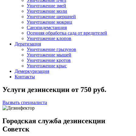
Уничтожение пчел
Уничтожение змей
Уничтожение моли
Уничтожение шершней
Уничтожение мокриц
Санэпидемстанция
Осенняя обработка сада от вредителей
Уничтожение клопов
Дератизация
Уничтожение грызунов
Уничтожение мышей
Уничтожение кротов
Уничтожение крыс
Демеркуризация
Контакты
Услуги дезинсекции
от
750
руб.
Вызвать специалиста
Городская служба дезинсекции
Советск