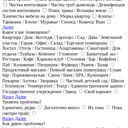
Чистка вентиляции / Чистка труб дымохода / Дезинфекция
систем вентиляции
Покос травы / Вспашка земли
Химчистка мебели на дому / Уборка квартир
Клопы /
Тараканы / Блохи / Муравьи / Сеноед / Кожеед/ Вши
Далее
Какое у вас помещение?
Квартира / Дом / Коттедж / Таунхаус / Сад / Дача / Земельный
участок / Гараж / Офис / Склад / Торговое помещение
Хостел / Отель / Гостиница / Апартамены / Санаторий / Дом
отдыха / Турбаза / Кемпинг / Глэмпинг
Банкетный зал /
Ресторан / Кафе / Караоке-клуб / Столовая / Бар / Кофейня /
Паб / Кальянная / Пиццерия / Фудкорд / Рынок / Базар
Продуктовый магазин / Пивной магазин (пивнушка) / Суши
бар / Парикмахерская / Сауна / Баня / SPA / Кулинария /
Пекарня / Аптека / Заправка
Частный детский сад / Школа
/ Техникум / Университет / Театр / Административное здание /
Государственное учереждение / Завод
Свой вариант
Назад
Далее
Уровень проблемы?
Единично, редко
Достаточно много
Их тьма
Пока
смотрю прайс
Назад
Далее
Как давно проблемы?