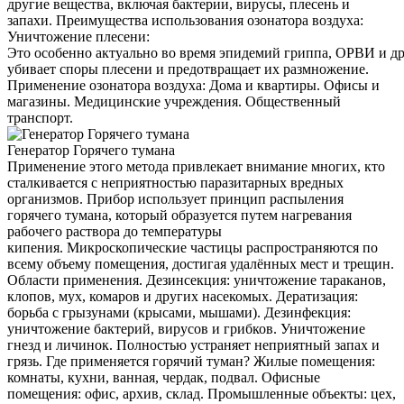
другие вещества, включая бактерии, вирусы, плесень и
запахи. Преимущества использования озонатора воздуха:
Уничтожение плесени:
Это особенно актуально во время эпидемий гриппа, ОРВИ и д
убивает споры плесени и предотвращает их размножение.
Применение озонатора воздуха: Дома и квартиры. Офисы и
магазины. Медицинские учреждения. Общественный
транспорт.
Генератор Горячего тумана
Применение этого метода привлекает внимание многих, кто
сталкивается с неприятностью паразитарных вредных
организмов. Прибор использует принцип распыления
горячего тумана, который образуется путем нагревания
рабочего раствора до температуры
кипения. Микроскопические частицы распространяются по
всему объему помещения, достигая удалённых мест и трещин.
Области применения. Дезинсекция: уничтожение тараканов,
клопов, мух, комаров и других насекомых. Дератизация:
борьба с грызунами (крысами, мышами). Дезинфекция:
уничтожение бактерий, вирусов и грибков. Уничтожение
гнезд и личинок. Полностью устраняет неприятный запах и
грязь. Где применяется горячий туман? Жилые помещения:
комнаты, кухни, ванная, чердак, подвал. Офисные
помещения: офис, архив, склад. Промышленные объекты: цех,