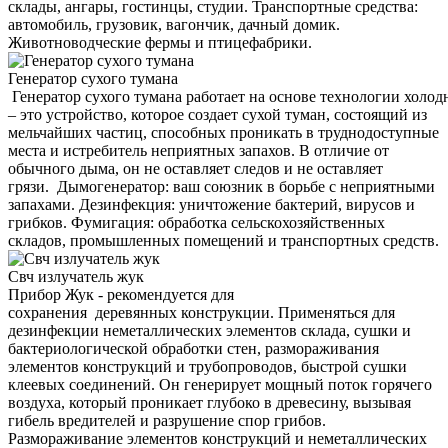
склады, ангары, гостинцы, студии. Транспортные средства:
автомобиль, грузовик, вагончик, дачный домик.
Животноводческие фермы и птицефабрики.
Генератор сухого тумана
Генератор сухого тумана работает на основе технологии холод
– это устройство, которое создает сухой туман, состоящий из
мельчайших частиц, способных проникать в труднодоступные
места и истребитель неприятных запахов. В отличие от
обычного дыма, он не оставляет следов и не оставляет
грязи. Дымогенератор: ваш союзник в борьбе с неприятными
запахами. Дезинфекция: уничтожение бактерий, вирусов и
грибков. Фумигация: обработка сельскохозяйственных
складов, промышленных помещений и транспортных средств.
Свч излучатель жук
Прибор Жук - рекомендуется для
сохранения деревянных конструкции. Применяться для
дезинфекции неметаллических элементов склада, сушки и
бактериологической обработки стен, размораживания
элементов конструкций и трубопроводов, быстрой сушки
клеевых соединений. Он генерирует мощный поток горячего
воздуха, который проникает глубоко в древесину, вызывая
гибель вредителей и разрушение спор грибов.
Размораживание элементов конструкций и неметаллических