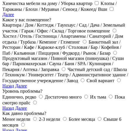
Химчистка мебели на дому / Уборка квартир
Клопы /
Тараканы / Блохи / Муравьи / Сеноед / Кожеед/ Вши
Далее
Какое у вас помещение?
Квартира / Дом / Коттедж / Таунхаус / Сад / Дача / Земельный
участок / Гараж / Офис / Склад / Торговое помещение
Хостел / Отель / Гостиница / Апартамены / Санаторий / Дом
отдыха / Турбаза / Кемпинг / Глэмпинг
Банкетный зал /
Ресторан / Кафе / Караоке-клуб / Столовая / Бар / Кофейня /
Паб / Кальянная / Пиццерия / Фудкорд / Рынок / Базар
Продуктовый магазин / Пивной магазин (пивнушка) / Суши
бар / Парикмахерская / Сауна / Баня / SPA / Кулинария /
Пекарня / Аптека / Заправка
Частный детский сад / Школа
/ Техникум / Университет / Театр / Административное здание /
Государственное учереждение / Завод
Свой вариант
Назад
Далее
Уровень проблемы?
Единично, редко
Достаточно много
Их тьма
Пока
смотрю прайс
Назад
Далее
Как давно проблемы?
Менее недели
2-3 недели
Более месяца
Свыше 6
месяцев
Назад
Далее