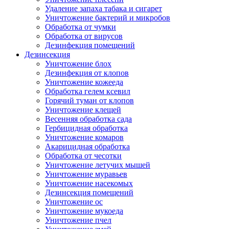
Удаление запаха табака и сигарет
Уничтожение бактерий и микробов
Обработка от чумки
Обработка от вирусов
Дезинфекция помещений
Дезинсекция
Уничтожение блох
Дезинфекция от клопов
Уничтожение кожееда
Обработка гелем ксевил
Горячий туман от клопов
Уничтожение клещей
Весенняя обработка сада
Гербицидная обработка
Уничтожение комаров
Акарицидная обработка
Обработка от чесотки
Уничтожение летучих мышей
Уничтожение муравьев
Уничтожение насекомых
Дезинсекция помещений
Уничтожение ос
Уничтожение мукоеда
Уничтожение пчел