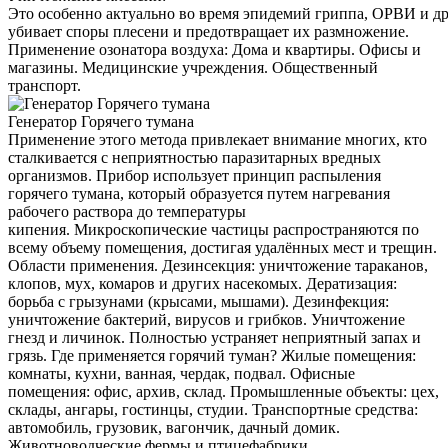
Это особенно актуально во время эпидемий гриппа, ОРВИ и д
убивает споры плесени и предотвращает их размножение.
Применение озонатора воздуха: Дома и квартиры. Офисы и
магазины. Медицинские учреждения. Общественный
транспорт.
Генератор Горячего тумана
Применение этого метода привлекает внимание многих, кто
сталкивается с неприятностью паразитарных вредных
организмов. Прибор использует принцип распыления
горячего тумана, который образуется путем нагревания
рабочего раствора до температуры
кипения. Микроскопические частицы распространяются по
всему объему помещения, достигая удалённых мест и трещин.
Области применения. Дезинсекция: уничтожение тараканов,
клопов, мух, комаров и других насекомых. Дератизация:
борьба с грызунами (крысами, мышами). Дезинфекция:
уничтожение бактерий, вирусов и грибков. Уничтожение
гнезд и личинок. Полностью устраняет неприятный запах и
грязь. Где применяется горячий туман? Жилые помещения:
комнаты, кухни, ванная, чердак, подвал. Офисные
помещения: офис, архив, склад. Промышленные объекты: цех,
склады, ангары, гостинцы, студии. Транспортные средства:
автомобиль, грузовик, вагончик, дачный домик.
Животноводческие фермы и птицефабрики.