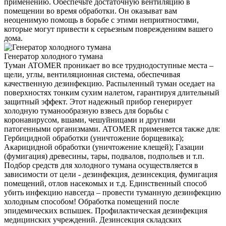
применению. Обеспечьте достаточную вентиляцию в
помещении во время обработки. Он оказыват вам
неоценимую помощь в борьбе с этими неприятностями,
которые могут привести к серьезным повреждениям вашего
дома.
Генератор холодного тумана
Туман ATOMER проникает во все труднодоступные места –
щели, углы, вентиляционная система, обеспечивая
качественную дезинфекцию. Распыленный туман оседает на
поверхностях тонким сухим налетом, гарантируя длительный
защитный эффект. Этот надежный прибор генерирует
холодную туманообразную взвесь для борьбы с
коронавирусом, вшами, чешуйницами и другими
патогенными организмами. ATOMER применяется также для:
Гербицидной обработки (уничтожение борщевика);
Акарицидной обработки (уничтожение клещей); Газации
(фумигация) древесины, тары, подвалов, подпольев и т.п.
Подбор средств для холодного тумана осуществляется в
зависимости от цели - дезинфекция, дезинсекция, фумигация
помещений, отлов насекомых и т.д. Единственный способ
убить инфекцию навсегда – провести туманную дезинфекцию
холодным способом! Обработка помещений после
эпидемических вспышек. Профилактическая дезинфекция
медицинских учреждений. Дезинсекция складских