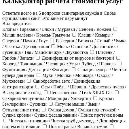
Калькулятор расчёта стоимости услуг
Ответьте всего на 5 вопросов санитарная служба в Сибае
официальный сайт. Это займет пару минут
Вид вредителя:
Клопы / Тараканы / Блохи / Муравьи / Сеноед / Кожеед
Мыши палёвки / Крысы/ Грызуны
Клещи / Комары /
Сверчки / Пауки / Гнус
Бактерии / Вирусы / Лишай / Чумка
/ Чесотка / Дезодорация
Моль / Огневки / Долгоносик /
Гусеница / Тля / Майский жук / Двухвостка
Плесень /
Грибок / Запахи
Дезинфекция от вирусов и бактерий
Короед / Точильщик / Часовщик / Усач / Лубоед / Шашель
Фумигация / Дегазация / Фогация
Санация кулера / Чистка
кулера для воды
Мухи / Мошки / Мошкара / Оводы /
Мухоловки
Санобработка авто / Дезинфекция
автотранспорта
Осы / Пчёлы / Шершни / Древесная пчела /
Выкуривание гнёзд
Пест-контроль / ГелЬ XILIX Gel
Сахарная чешуйница / Мокрицы / Уховертки
Кроты /
Землеройки / Суслики
Летучие мыши / Змеи /
Отпугивание птиц
Сушка домов / Сушка под стяжкой /
Сушка кровли / Сушка фасада зданий / Поиск протечек воды
Чистка вентиляции / Чистка труб дымохода / Дезинфекция
систем вентиляции
Покос травы / Вспашка земли