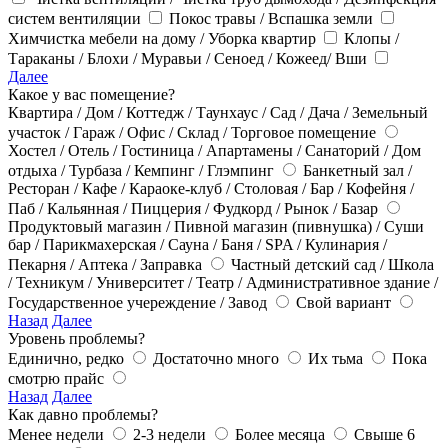
систем вентиляции
Покос травы / Вспашка земли
Химчистка мебели на дому / Уборка квартир
Клопы /
Тараканы / Блохи / Муравьи / Сеноед / Кожеед/ Вши
Далее
Какое у вас помещение?
Квартира / Дом / Коттедж / Таунхаус / Сад / Дача / Земельный
участок / Гараж / Офис / Склад / Торговое помещение
Хостел / Отель / Гостиница / Апартамены / Санаторий / Дом
отдыха / Турбаза / Кемпинг / Глэмпинг
Банкетный зал /
Ресторан / Кафе / Караоке-клуб / Столовая / Бар / Кофейня /
Паб / Кальянная / Пиццерия / Фудкорд / Рынок / Базар
Продуктовый магазин / Пивной магазин (пивнушка) / Суши
бар / Парикмахерская / Сауна / Баня / SPA / Кулинария /
Пекарня / Аптека / Заправка
Частный детский сад / Школа
/ Техникум / Университет / Театр / Административное здание /
Государственное учереждение / Завод
Свой вариант
Назад
Далее
Уровень проблемы?
Единично, редко
Достаточно много
Их тьма
Пока
смотрю прайс
Назад
Далее
Как давно проблемы?
Менее недели
2-3 недели
Более месяца
Свыше 6