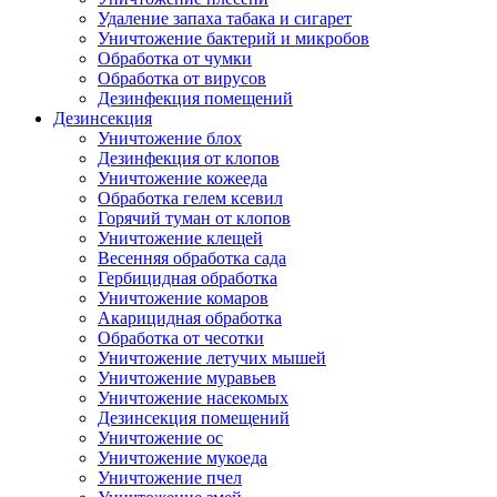
Удаление запаха табака и сигарет
Уничтожение бактерий и микробов
Обработка от чумки
Обработка от вирусов
Дезинфекция помещений
Дезинсекция
Уничтожение блох
Дезинфекция от клопов
Уничтожение кожееда
Обработка гелем ксевил
Горячий туман от клопов
Уничтожение клещей
Весенняя обработка сада
Гербицидная обработка
Уничтожение комаров
Акарицидная обработка
Обработка от чесотки
Уничтожение летучих мышей
Уничтожение муравьев
Уничтожение насекомых
Дезинсекция помещений
Уничтожение ос
Уничтожение мукоеда
Уничтожение пчел