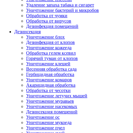
Удаление запаха табака и сигарет
Уничтожение бактерий и микробов
Обработка от чумки
Обработка от вирусов
Дезинфекция помещений
Дезинсекция
Уничтожение блох
Дезинфекция от клопов
Уничтожение кожееда
Обработка гелем ксевил
Горячий туман от клопов
Уничтожение клещей
Весенняя обработка сада
Гербицидная обработка
Уничтожение комаров
Акарицидная обработка
Обработка от чесотки
Уничтожение летучих мышей
Уничтожение муравьев
Уничтожение насекомых
Дезинсекция помещений
Уничтожение ос
Уничтожение мукоеда
Уничтожение пчел