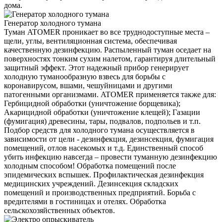
дома.
Генератор холодного тумана
Туман ATOMER проникает во все труднодоступные места –
щели, углы, вентиляционная система, обеспечивая
качественную дезинфекцию. Распыленный туман оседает на
поверхностях тонким сухим налетом, гарантируя длительный
защитный эффект. Этот надежный прибор генерирует
холодную туманообразную взвесь для борьбы с
коронавирусом, вшами, чешуйницами и другими
патогенными организмами. ATOMER применяется также для:
Гербицидной обработки (уничтожение борщевика);
Акарицидной обработки (уничтожение клещей); Газации
(фумигация) древесины, тары, подвалов, подпольев и т.п.
Подбор средств для холодного тумана осуществляется в
зависимости от цели - дезинфекция, дезинсекция, фумигация
помещений, отлов насекомых и т.д. Единственный способ
убить инфекцию навсегда – провести туманную дезинфекцию
холодным способом! Обработка помещений после
эпидемических вспышек. Профилактическая дезинфекция
медицинских учреждений. Дезинсекция складских
помещений и производственных предприятий. Борьба с
вредителями в гостиницах и отелях. Обработка
сельскохозяйственных объектов.