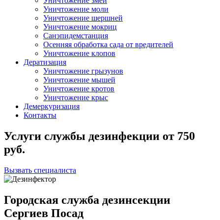
Уничтожение змей
Уничтожение моли
Уничтожение шершней
Уничтожение мокриц
Санэпидемстанция
Осенняя обработка сада от вредителей
Уничтожение клопов
Дератизация
Уничтожение грызунов
Уничтожение мышей
Уничтожение кротов
Уничтожение крыс
Демеркуризация
Контакты
Услуги службы дезинфекции
от
750
руб.
Вызвать специалиста
Городская служба дезинсекции
Сергиев Посад