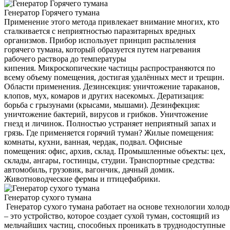
Генератор Горячего тумана
Применение этого метода привлекает внимание многих, кто
сталкивается с неприятностью паразитарных вредных
организмов. Прибор использует принцип распыления
горячего тумана, который образуется путем нагревания
рабочего раствора до температуры
кипения. Микроскопические частицы распространяются по
всему объему помещения, достигая удалённых мест и трещин.
Области применения. Дезинсекция: уничтожение тараканов,
клопов, мух, комаров и других насекомых. Дератизация:
борьба с грызунами (крысами, мышами). Дезинфекция:
уничтожение бактерий, вирусов и грибков. Уничтожение
гнезд и личинок. Полностью устраняет неприятный запах и
грязь. Где применяется горячий туман? Жилые помещения:
комнаты, кухни, ванная, чердак, подвал. Офисные
помещения: офис, архив, склад. Промышленные объекты: цех,
склады, ангары, гостинцы, студии. Транспортные средства:
автомобиль, грузовик, вагончик, дачный домик.
Животноводческие фермы и птицефабрики.
Генератор сухого тумана
Генератор сухого тумана работает на основе технологии холод
– это устройство, которое создает сухой туман, состоящий из
мельчайших частиц, способных проникать в труднодоступные