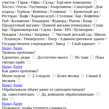
участок / Гараж / Офис / Склад / Торговое помещение
Хостел / Отель / Гостиница / Апартамены / Санаторий / Дом
отдыха / Турбаза / Кемпинг / Глэмпинг
Банкетный зал /
Ресторан / Кафе / Караоке-клуб / Столовая / Бар / Кофейня /
Паб / Кальянная / Пиццерия / Фудкорд / Рынок / Базар
Продуктовый магазин / Пивной магазин (пивнушка) / Суши
бар / Парикмахерская / Сауна / Баня / SPA / Кулинария /
Пекарня / Аптека / Заправка
Частный детский сад / Школа
/ Техникум / Университет / Театр / Административное здание /
Государственное учереждение / Завод
Свой вариант
Назад
Далее
Уровень проблемы?
Единично, редко
Достаточно много
Их тьма
Пока
смотрю прайс
Назад
Далее
Как давно проблемы?
Менее недели
2-3 недели
Более месяца
Свыше 6
месяцев
Назад
Далее
Обрабатывали объект ранее от санпединстанция?
Да. самостоятельно
Да, компании обрабатывающие
Нет
Назад
Далее
Позвоните, чтобы уточнить стоимость