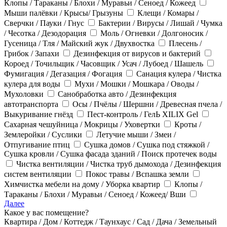
Клопы / Тараканы / Блохи / Муравьи / Сеноед / Кожеед
Мыши палёвки / Крысы/ Грызуны
Клещи / Комары /
Сверчки / Пауки / Гнус
Бактерии / Вирусы / Лишай / Чумка
/ Чесотка / Дезодорация
Моль / Огневки / Долгоносик /
Гусеница / Тля / Майский жук / Двухвостка
Плесень /
Грибок / Запахи
Дезинфекция от вирусов и бактерий
Короед / Точильщик / Часовщик / Усач / Лубоед / Шашель
Фумигация / Дегазация / Фогация
Санация кулера / Чистка
кулера для воды
Мухи / Мошки / Мошкара / Оводы /
Мухоловки
Санобработка авто / Дезинфекция
автотранспорта
Осы / Пчёлы / Шершни / Древесная пчела /
Выкуривание гнёзд
Пест-контроль / ГелЬ XILIX Gel
Сахарная чешуйница / Мокрицы / Уховертки
Кроты /
Землеройки / Суслики
Летучие мыши / Змеи /
Отпугивание птиц
Сушка домов / Сушка под стяжкой /
Сушка кровли / Сушка фасада зданий / Поиск протечек воды
Чистка вентиляции / Чистка труб дымохода / Дезинфекция
систем вентиляции
Покос травы / Вспашка земли
Химчистка мебели на дому / Уборка квартир
Клопы /
Тараканы / Блохи / Муравьи / Сеноед / Кожеед/ Вши
Далее
Какое у вас помещение?
Квартира / Дом / Коттедж / Таунхаус / Сад / Дача / Земельный