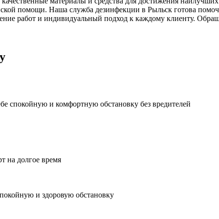
 качественные материалы и средства для достижения наилучших 
ской помощи. Наша служба дезинфекции в Рыльск готова помочь
ние работ и индивидуальный подход к каждому клиенту. Обраща
у
ебе спокойную и комфортную обстановку без вредителей
рт на долгое время
спокойную и здоровую обстановку