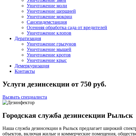
Уничтожение змей
Уничтожение моли
Уничтожение шершней
Уничтожение мокриц
Санэпидемстанция
Осенняя обработка сада от вредителей
Уничтожение клопов
Дератизация
Уничтожение грызунов
Уничтожение мышей
Уничтожение кротов
Уничтожение крыс
Демеркуризация
Контакты
Услуги дезинсекции
от
750
руб.
Вызвать специалиста
Городская служба дезинсекции Рыльск
Наша служба дезинсекции в Рыльск предлагает широкий спект
объектов, включая жилые и коммерческие помещения, общест