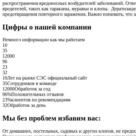
распространения вредоносных возбудителей заболеваний. Отве
вредителей, таких как тараканы, муравьи и клопы. Дератиза
предотвращения повторного заражения. Важно понимать, что з
Цифры о нашей компании
Немного информации как мы работаем
10
35
12000
96
23
32
10
Лет на рынке СЭС официальный сайт
35
Сотрудников в команде
12000
Обработок за год
96%
Положительных отзывов
23%
клиентов по рекомендациям
32
Обработок за день
Мы без проблем избавим вас:
От домашних, постельных, садовых и других клопов, не предо