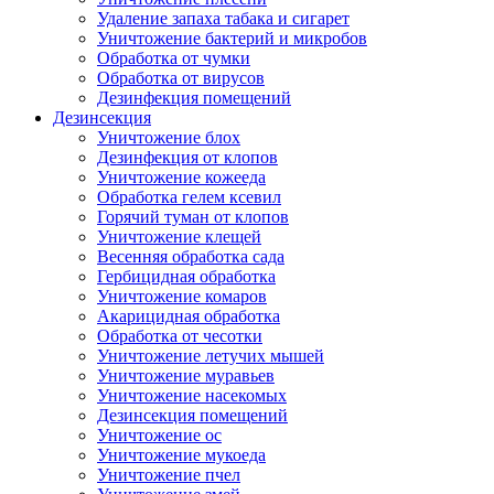
Удаление запаха табака и сигарет
Уничтожение бактерий и микробов
Обработка от чумки
Обработка от вирусов
Дезинфекция помещений
Дезинсекция
Уничтожение блох
Дезинфекция от клопов
Уничтожение кожееда
Обработка гелем ксевил
Горячий туман от клопов
Уничтожение клещей
Весенняя обработка сада
Гербицидная обработка
Уничтожение комаров
Акарицидная обработка
Обработка от чесотки
Уничтожение летучих мышей
Уничтожение муравьев
Уничтожение насекомых
Дезинсекция помещений
Уничтожение ос
Уничтожение мукоеда
Уничтожение пчел