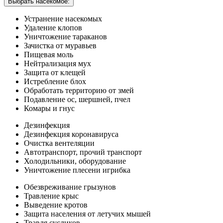
Выбрать насекомое:
Устранение насекомых
Удаление клопов
Уничтожение тараканов
Зачистка от муравьев
Пищевая моль
Нейтрализация мух
Защита от клещей
Истребление блох
Обработать территорию от змей
Подавление ос, шершней, пчел
Комары и гнус
Дезинфекция
Дезинфекция коронавируса
Очистка вентеляции
Автотранспорт, прочий транспорт
Холодильники, оборудование
Уничтожение плесени игрибка
Обезвреживание грызунов
Травление крыс
Выведение кротов
Защита населения от летучих мышей
Травля сусликов