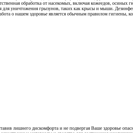
тственная обработка от насекомых, включая кожеедов, осиных г
ция для уничтожения грызунов, таких как крысы и мыши. Дезин
абота о нашем здоровье является обычным правилом гигиены, к
ставив лишнего дискомфорта и не подвергая Ваше здоровье опас