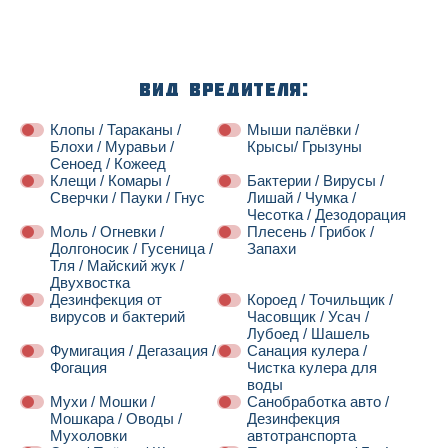
Вид вредителя:
Клопы / Тараканы /
Мыши палёвки /
Блохи / Муравьи /
Крысы/ Грызуны
Сеноед / Кожеед
Клещи / Комары /
Бактерии / Вирусы /
Сверчки / Пауки / Гнус
Лишай / Чумка /
Чесотка / Дезодорация
Моль / Огневки /
Плесень / Грибок /
Долгоносик / Гусеница /
Запахи
Тля / Майский жук /
Двухвостка
Дезинфекция от
Короед / Точильщик /
вирусов и бактерий
Часовщик / Усач /
Лубоед / Шашель
Фумигация / Дегазация /
Санация кулера /
Фогация
Чистка кулера для
воды
Мухи / Мошки /
Санобработка авто /
Мошкара / Оводы /
Дезинфекция
Мухоловки
автотранспорта