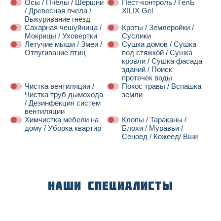
Осы / Пчёлы / Шершни
Пест-контроль / ГелЬ
/ Древесная пчела /
XILIX Gel
Выкуривание гнёзд
Сахарная чешуйница /
Кроты / Землеройки /
Мокрицы / Уховертки
Суслики
Летучие мыши / Змеи /
Сушка домов / Сушка
Отпугивание птиц
под стяжкой / Сушка
кровли / Сушка фасада
зданий / Поиск
протечек воды
Чистка вентиляции /
Покос травы / Вспашка
Чистка труб дымохода
земли
/ Дезинфекция систем
вентиляции
Химчистка мебели на
Клопы / Тараканы /
дому / Уборка квартир
Блохи / Муравьи /
Сеноед / Кожеед/ Вши
Далее
Наши специалисты