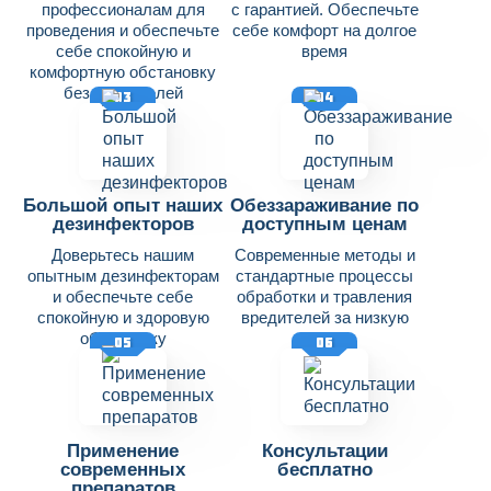
профессионалам для
с гарантией. Обеспечьте
проведения и обеспечьте
себе комфорт на долгое
себе спокойную и
время
комфортную обстановку
без вредителей
03
04
Большой опыт наших
Обеззараживание по
дезинфекторов
доступным ценам
Доверьтесь нашим
Современные методы и
опытным дезинфекторам
стандартные процессы
и обеспечьте себе
обработки и травления
спокойную и здоровую
вредителей за низкую
обстановку
цену
05
06
Применение
Консультации
современных
бесплатно
препаратов