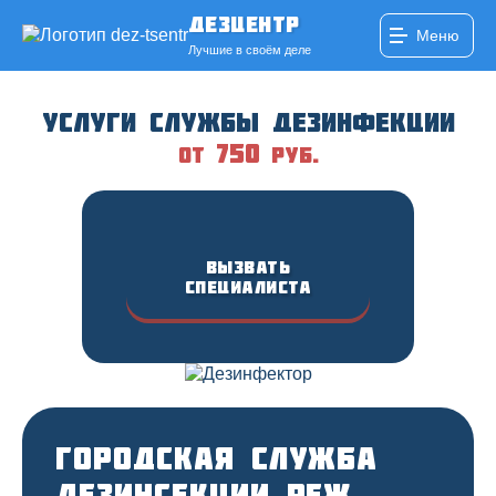
ДезЦентр
Меню
Лучшие в своём деле
Услуги службы дезинфекции
750
от
руб.
Вызвать
специалиста
Городская служба
дезинсекции Реж