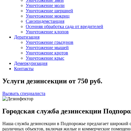
Уничтожение змей
Уничтожение моли
Уничтожение шершней
Уничтожение мокриц
Санэпидемстанция
Осенняя обработка сада от вредителей
Уничтожение клопов
Дератизация
Уничтожение грызунов
Уничтожение мышей
Уничтожение кротов
Уничтожение крыс
Демеркуризация
Контакты
Услуги дезинсекции
от
750
руб.
Вызвать специалиста
Городская служба дезинсекции Подпор
Наша служба дезинсекции в Подпорожье предлагает широкий с
различных объектов, включая жилые и коммерческие помещен