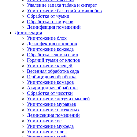
Удаление запаха табака и сигарет
Уничтожение бактерий и микробов
Обработка от чумки
Обработка от вирусов
Дезинфекция помещений
Дезинсекция
Уничтожение блох
Дезинфекция от клопов
Уничтожение кожееда
Обработка гелем ксевил
Горячий туман от клопов
Уничтожение клещей
Весенняя обработка сада
Гербицидная обработка
Уничтожение комаров
Акарицидная обработка
Обработка от чесотки
Уничтожение летучих мышей
Уничтожение муравьев
Уничтожение насекомых
Дезинсекция помещений
Уничтожение ос
Уничтожение мукоеда
Уничтожение пчел