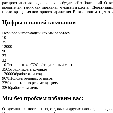
распространения вредоносных возбудителей заболеваний. Отве
вредителей, таких как тараканы, муравьи и клопы. Дератиза
предотвращения повторного заражения. Важно понимать, что з
Цифры о нашей компании
Немного информации как мы работаем
10
35
12000
96
23
32
10
Лет на рынке СЭС официальный сайт
35
Сотрудников в команде
12000
Обработок за год
96%
Положительных отзывов
23%
клиентов по рекомендациям
32
Обработок за день
Мы без проблем избавим вас:
От домашних, постельных, садовых и других клопов, не предо