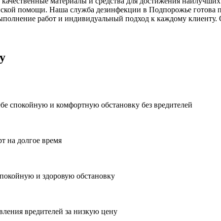
 качественные материалы и средства для достижения наилучших 
ской помощи. Наша служба дезинфекции в Подпорожье готова п
ыполнение работ и индивидуальный подход к каждому клиенту. 
у
ебе спокойную и комфортную обстановку без вредителей
рт на долгое время
спокойную и здоровую обстановку
вления вредителей за низкую цену