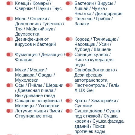
Клещи / Комары /
Бактерии / Вирусы /
Сверчки / Пауки / Гнус
Лишай / Чумка /
Чесотка / Дезодорация
Моль / Огневки /
Плесень / Грибок /
Долгоносик / Гусеница /
Запахи
Тля / Майский жук /
Двухвостка
Дезинфекция от
Короед / Точильщик /
вирусов и бактерий
Часовщик / Усач /
Лубоед / Шашель
Фумигация / Дегазация /
Санация кулера /
Фогация
Чистка кулера для
воды
Мухи / Мошки /
Санобработка авто /
Мошкара / Оводы /
Дезинфекция
Мухоловки
автотранспорта
Осы / Пчёлы / Шершни
Пест-контроль / ГелЬ
/ Древесная пчела /
XILIX Gel
Выкуривание гнёзд
Сахарная чешуйница /
Кроты / Землеройки /
Мокрицы / Уховертки
Суслики
Летучие мыши / Змеи /
Сушка домов / Сушка
Отпугивание птиц
под стяжкой / Сушка
кровли / Сушка фасада
зданий / Поиск
протечек воды