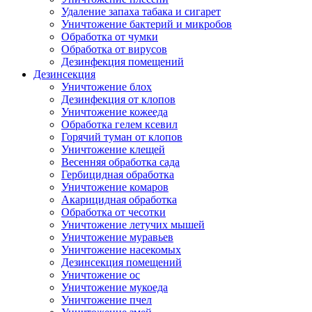
Удаление запаха табака и сигарет
Уничтожение бактерий и микробов
Обработка от чумки
Обработка от вирусов
Дезинфекция помещений
Дезинсекция
Уничтожение блох
Дезинфекция от клопов
Уничтожение кожееда
Обработка гелем ксевил
Горячий туман от клопов
Уничтожение клещей
Весенняя обработка сада
Гербицидная обработка
Уничтожение комаров
Акарицидная обработка
Обработка от чесотки
Уничтожение летучих мышей
Уничтожение муравьев
Уничтожение насекомых
Дезинсекция помещений
Уничтожение ос
Уничтожение мукоеда
Уничтожение пчел