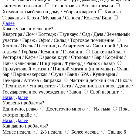
систем вентиляции
Покос травы / Вспашка земли
Химчистка мебели на дому / Уборка квартир
Клопы /
Тараканы / Блохи / Муравьи / Сеноед / Кожеед/ Вши
Далее
Какое у вас помещение?
Квартира / Дом / Коттедж / Таунхаус / Сад / Дача / Земельный
участок / Гараж / Офис / Склад / Торговое помещение
Хостел / Отель / Гостиница / Апартамены / Санаторий / Дом
отдыха / Турбаза / Кемпинг / Глэмпинг
Банкетный зал /
Ресторан / Кафе / Караоке-клуб / Столовая / Бар / Кофейня /
Паб / Кальянная / Пиццерия / Фудкорд / Рынок / Базар
Продуктовый магазин / Пивной магазин (пивнушка) / Суши
бар / Парикмахерская / Сауна / Баня / SPA / Кулинария /
Пекарня / Аптека / Заправка
Частный детский сад / Школа
/ Техникум / Университет / Театр / Административное здание /
Государственное учереждение / Завод
Свой вариант
Назад
Далее
Уровень проблемы?
Единично, редко
Достаточно много
Их тьма
Пока
смотрю прайс
Назад
Далее
Как давно проблемы?
Менее недели
2-3 недели
Более месяца
Свыше 6