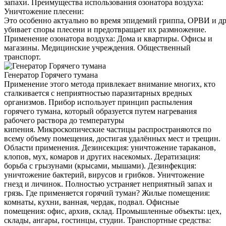
запахи. Преимущества использования озонатора воздуха:
Уничтожение плесени:
Это особенно актуально во время эпидемий гриппа, ОРВИ и д
убивает споры плесени и предотвращает их размножение.
Применение озонатора воздуха: Дома и квартиры. Офисы и
магазины. Медицинские учреждения. Общественный
транспорт.
Генератор Горячего тумана
Применение этого метода привлекает внимание многих, кто
сталкивается с неприятностью паразитарных вредных
организмов. Прибор использует принцип распыления
горячего тумана, который образуется путем нагревания
рабочего раствора до температуры
кипения. Микроскопические частицы распространяются по
всему объему помещения, достигая удалённых мест и трещин.
Области применения. Дезинсекция: уничтожение тараканов,
клопов, мух, комаров и других насекомых. Дератизация:
борьба с грызунами (крысами, мышами). Дезинфекция:
уничтожение бактерий, вирусов и грибков. Уничтожение
гнезд и личинок. Полностью устраняет неприятный запах и
грязь. Где применяется горячий туман? Жилые помещения:
комнаты, кухни, ванная, чердак, подвал. Офисные
помещения: офис, архив, склад. Промышленные объекты: цех,
склады, ангары, гостинцы, студии. Транспортные средства: