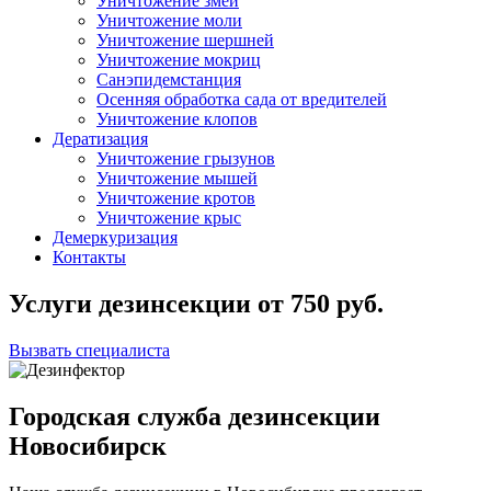
Уничтожение змей
Уничтожение моли
Уничтожение шершней
Уничтожение мокриц
Санэпидемстанция
Осенняя обработка сада от вредителей
Уничтожение клопов
Дератизация
Уничтожение грызунов
Уничтожение мышей
Уничтожение кротов
Уничтожение крыс
Демеркуризация
Контакты
Услуги дезинсекции
от
750
руб.
Вызвать специалиста
Городская служба дезинсекции
Новосибирск