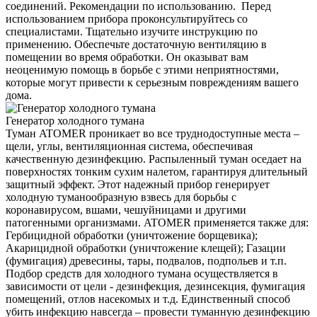
соединений. Рекомендации по использованию. Перед
использованием прибора проконсультируйтесь со
специалистами. Тщательно изучите инструкцию по
применению. Обеспечьте достаточную вентиляцию в
помещении во время обработки. Он оказыват вам
неоценимую помощь в борьбе с этими неприятностями,
которые могут привести к серьезным повреждениям вашего
дома.
Генератор холодного тумана
Туман ATOMER проникает во все труднодоступные места –
щели, углы, вентиляционная система, обеспечивая
качественную дезинфекцию. Распыленный туман оседает на
поверхностях тонким сухим налетом, гарантируя длительный
защитный эффект. Этот надежный прибор генерирует
холодную туманообразную взвесь для борьбы с
коронавирусом, вшами, чешуйницами и другими
патогенными организмами. ATOMER применяется также для:
Гербицидной обработки (уничтожение борщевика);
Акарицидной обработки (уничтожение клещей); Газации
(фумигация) древесины, тары, подвалов, подпольев и т.п.
Подбор средств для холодного тумана осуществляется в
зависимости от цели - дезинфекция, дезинсекция, фумигация
помещений, отлов насекомых и т.д. Единственный способ
убить инфекцию навсегда – провести туманную дезинфекцию