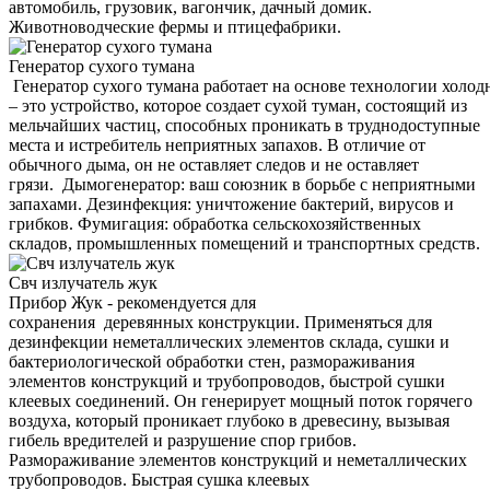
автомобиль, грузовик, вагончик, дачный домик.
Животноводческие фермы и птицефабрики.
Генератор сухого тумана
Генератор сухого тумана работает на основе технологии холод
– это устройство, которое создает сухой туман, состоящий из
мельчайших частиц, способных проникать в труднодоступные
места и истребитель неприятных запахов. В отличие от
обычного дыма, он не оставляет следов и не оставляет
грязи. Дымогенератор: ваш союзник в борьбе с неприятными
запахами. Дезинфекция: уничтожение бактерий, вирусов и
грибков. Фумигация: обработка сельскохозяйственных
складов, промышленных помещений и транспортных средств.
Свч излучатель жук
Прибор Жук - рекомендуется для
сохранения деревянных конструкции. Применяться для
дезинфекции неметаллических элементов склада, сушки и
бактериологической обработки стен, размораживания
элементов конструкций и трубопроводов, быстрой сушки
клеевых соединений. Он генерирует мощный поток горячего
воздуха, который проникает глубоко в древесину, вызывая
гибель вредителей и разрушение спор грибов.
Размораживание элементов конструкций и неметаллических
трубопроводов. Быстрая сушка клеевых