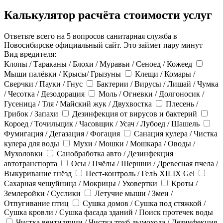
Калькулятор расчёта стоимости услуг
Ответьте всего на 5 вопросов санитарная служба в
Новосибирске официальный сайт. Это займет пару минут
Вид вредителя:
Клопы / Тараканы / Блохи / Муравьи / Сеноед / Кожеед
Мыши палёвки / Крысы/ Грызуны
Клещи / Комары /
Сверчки / Пауки / Гнус
Бактерии / Вирусы / Лишай / Чумка
/ Чесотка / Дезодорация
Моль / Огневки / Долгоносик /
Гусеница / Тля / Майский жук / Двухвостка
Плесень /
Грибок / Запахи
Дезинфекция от вирусов и бактерий
Короед / Точильщик / Часовщик / Усач / Лубоед / Шашель
Фумигация / Дегазация / Фогация
Санация кулера / Чистка
кулера для воды
Мухи / Мошки / Мошкара / Оводы /
Мухоловки
Санобработка авто / Дезинфекция
автотранспорта
Осы / Пчёлы / Шершни / Древесная пчела /
Выкуривание гнёзд
Пест-контроль / ГелЬ XILIX Gel
Сахарная чешуйница / Мокрицы / Уховертки
Кроты /
Землеройки / Суслики
Летучие мыши / Змеи /
Отпугивание птиц
Сушка домов / Сушка под стяжкой /
Сушка кровли / Сушка фасада зданий / Поиск протечек воды
Чистка вентиляции / Чистка труб дымохода / Дезинфекция