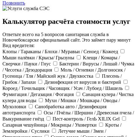
Позвонить
Калькулятор расчёта стоимости услуг
Ответьте всего на 5 вопросов санитарная служба в
Новочебоксарске официальный сайт. Это займет пару минут
Вид вредителя:
Клопы / Тараканы / Блохи / Муравьи / Сеноед / Кожеед
Мыши палёвки / Крысы/ Грызуны
Клещи / Комары /
Сверчки / Пауки / Гнус
Бактерии / Вирусы / Лишай / Чумка
/ Чесотка / Дезодорация
Моль / Огневки / Долгоносик /
Гусеница / Тля / Майский жук / Двухвостка
Плесень /
Грибок / Запахи
Дезинфекция от вирусов и бактерий
Короед / Точильщик / Часовщик / Усач / Лубоед / Шашель
Фумигация / Дегазация / Фогация
Санация кулера / Чистка
кулера для воды
Мухи / Мошки / Мошкара / Оводы /
Мухоловки
Санобработка авто / Дезинфекция
автотранспорта
Осы / Пчёлы / Шершни / Древесная пчела /
Выкуривание гнёзд
Пест-контроль / ГелЬ XILIX Gel
Сахарная чешуйница / Мокрицы / Уховертки
Кроты /
Землеройки / Суслики
Летучие мыши / Змеи /