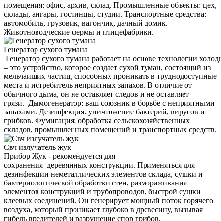
помещения: офис, архив, склад. Промышленные объекты: цех,
склады, ангары, гостинцы, студии. Транспортные средства:
автомобиль, грузовик, вагончик, дачный домик.
Животноводческие фермы и птицефабрики.
Генератор сухого тумана
Генератор сухого тумана работает на основе технологии холод
– это устройство, которое создает сухой туман, состоящий из
мельчайших частиц, способных проникать в труднодоступные
места и истребитель неприятных запахов. В отличие от
обычного дыма, он не оставляет следов и не оставляет
грязи. Дымогенератор: ваш союзник в борьбе с неприятными
запахами. Дезинфекция: уничтожение бактерий, вирусов и
грибков. Фумигация: обработка сельскохозяйственных
складов, промышленных помещений и транспортных средств.
Свч излучатель жук
Прибор Жук - рекомендуется для
сохранения деревянных конструкции. Применяться для
дезинфекции неметаллических элементов склада, сушки и
бактериологической обработки стен, размораживания
элементов конструкций и трубопроводов, быстрой сушки
клеевых соединений. Он генерирует мощный поток горячего
воздуха, который проникает глубоко в древесину, вызывая
гибель вредителей и разрушение спор грибов.