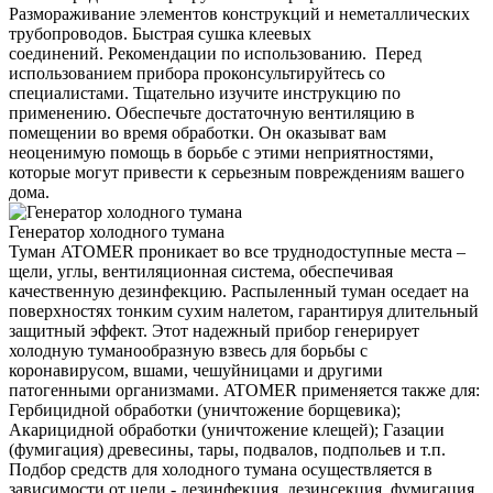
Размораживание элементов конструкций и неметаллических
трубопроводов. Быстрая сушка клеевых
соединений. Рекомендации по использованию. Перед
использованием прибора проконсультируйтесь со
специалистами. Тщательно изучите инструкцию по
применению. Обеспечьте достаточную вентиляцию в
помещении во время обработки. Он оказыват вам
неоценимую помощь в борьбе с этими неприятностями,
которые могут привести к серьезным повреждениям вашего
дома.
Генератор холодного тумана
Туман ATOMER проникает во все труднодоступные места –
щели, углы, вентиляционная система, обеспечивая
качественную дезинфекцию. Распыленный туман оседает на
поверхностях тонким сухим налетом, гарантируя длительный
защитный эффект. Этот надежный прибор генерирует
холодную туманообразную взвесь для борьбы с
коронавирусом, вшами, чешуйницами и другими
патогенными организмами. ATOMER применяется также для:
Гербицидной обработки (уничтожение борщевика);
Акарицидной обработки (уничтожение клещей); Газации
(фумигация) древесины, тары, подвалов, подпольев и т.п.
Подбор средств для холодного тумана осуществляется в
зависимости от цели - дезинфекция, дезинсекция, фумигация