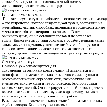
автомобиль, грузовик, вагончик, дачный домик.
Животноводческие фермы и птицефабрики.
Генератор сухого тумана
Генератор сухого тумана работает на основе технологии холод
– это устройство, которое создает сухой туман, состоящий из
мельчайших частиц, способных проникать в труднодоступные
места и истребитель неприятных запахов. В отличие от
обычного дыма, он не оставляет следов и не оставляет
грязи. Дымогенератор: ваш союзник в борьбе с неприятными
запахами. Дезинфекция: уничтожение бактерий, вирусов и
грибков. Фумигация: обработка сельскохозяйственных
складов, промышленных помещений и транспортных средств.
Свч излучатель жук
Прибор Жук - рекомендуется для
сохранения деревянных конструкции. Применяться для
дезинфекции неметаллических элементов склада, сушки и
бактериологической обработки стен, размораживания
элементов конструкций и трубопроводов, быстрой сушки
клеевых соединений. Он генерирует мощный поток горячего
воздуха, который проникает глубоко в древесину, вызывая
гибель вредителей и разрушение спор грибов.
Размораживание элементов конструкций и неметаллических
трубопроводов. Быстрая сушка клеевых