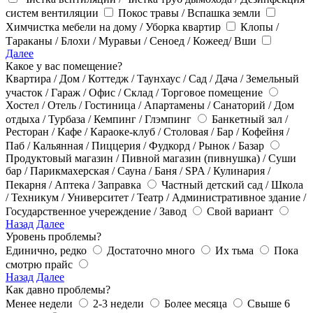
систем вентиляции
Покос травы / Вспашка земли
Химчистка мебели на дому / Уборка квартир
Клопы /
Тараканы / Блохи / Муравьи / Сеноед / Кожеед/ Вши
Далее
Какое у вас помещение?
Квартира / Дом / Коттедж / Таунхаус / Сад / Дача / Земельный
участок / Гараж / Офис / Склад / Торговое помещение
Хостел / Отель / Гостиница / Апартамены / Санаторий / Дом
отдыха / Турбаза / Кемпинг / Глэмпинг
Банкетный зал /
Ресторан / Кафе / Караоке-клуб / Столовая / Бар / Кофейня /
Паб / Кальянная / Пиццерия / Фудкорд / Рынок / Базар
Продуктовый магазин / Пивной магазин (пивнушка) / Суши
бар / Парикмахерская / Сауна / Баня / SPA / Кулинария /
Пекарня / Аптека / Заправка
Частный детский сад / Школа
/ Техникум / Университет / Театр / Административное здание /
Государственное учереждение / Завод
Свой вариант
Назад
Далее
Уровень проблемы?
Единично, редко
Достаточно много
Их тьма
Пока
смотрю прайс
Назад
Далее
Как давно проблемы?
Менее недели
2-3 недели
Более месяца
Свыше 6