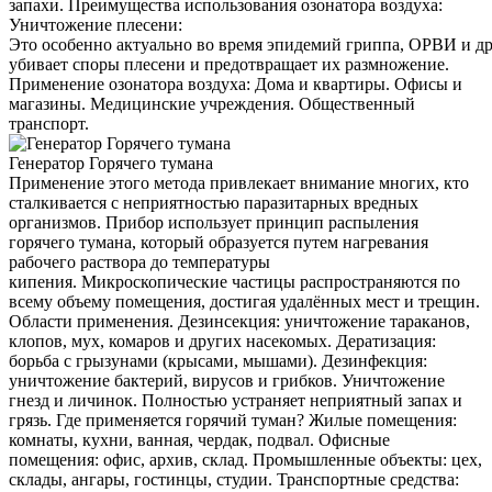
запахи. Преимущества использования озонатора воздуха:
Уничтожение плесени:
Это особенно актуально во время эпидемий гриппа, ОРВИ и д
убивает споры плесени и предотвращает их размножение.
Применение озонатора воздуха: Дома и квартиры. Офисы и
магазины. Медицинские учреждения. Общественный
транспорт.
Генератор Горячего тумана
Применение этого метода привлекает внимание многих, кто
сталкивается с неприятностью паразитарных вредных
организмов. Прибор использует принцип распыления
горячего тумана, который образуется путем нагревания
рабочего раствора до температуры
кипения. Микроскопические частицы распространяются по
всему объему помещения, достигая удалённых мест и трещин.
Области применения. Дезинсекция: уничтожение тараканов,
клопов, мух, комаров и других насекомых. Дератизация:
борьба с грызунами (крысами, мышами). Дезинфекция:
уничтожение бактерий, вирусов и грибков. Уничтожение
гнезд и личинок. Полностью устраняет неприятный запах и
грязь. Где применяется горячий туман? Жилые помещения:
комнаты, кухни, ванная, чердак, подвал. Офисные
помещения: офис, архив, склад. Промышленные объекты: цех,
склады, ангары, гостинцы, студии. Транспортные средства: