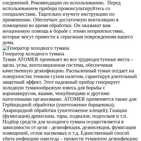
соединений. Рекомендации по использованию. Перед
использованием прибора проконсультируйтесь со
специалистами. Тщательно изучите инструкцию по
применению. Обеспечьте достаточную вентиляцию в
помещении во время обработки. Он оказыват вам
неоценимую помощь в борьбе с этими неприятностями,
которые могут привести к серьезным повреждениям вашего
дома.
Генератор холодного тумана
Туман ATOMER проникает во все труднодоступные места –
щели, углы, вентиляционная система, обеспечивая
качественную дезинфекцию. Распыленный туман оседает на
поверхностях тонким сухим налетом, гарантируя длительный
защитный эффект. Этот надежный прибор генерирует
холодную туманообразную взвесь для борьбы с
коронавирусом, вшами, чешуйницами и другими
патогенными организмами. ATOMER применяется также для:
Гербицидной обработки (уничтожение борщевика);
Акарицидной обработки (уничтожение клещей); Газации
(фумигация) древесины, тары, подвалов, подпольев и т.п.
Подбор средств для холодного тумана осуществляется в
зависимости от цели - дезинфекция, дезинсекция, фумигация
помещений, отлов насекомых и т.д. Единственный способ
убить инфекцию навсегда – провести туманную дезинфекцию