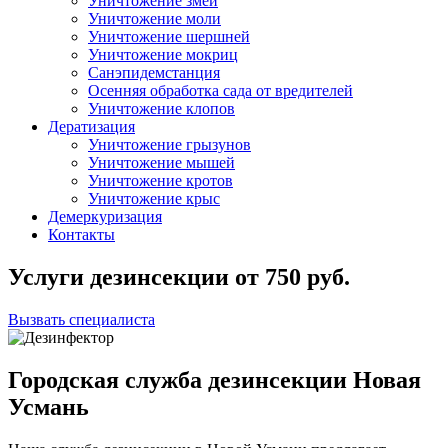
Уничтожение змей
Уничтожение моли
Уничтожение шершней
Уничтожение мокриц
Санэпидемстанция
Осенняя обработка сада от вредителей
Уничтожение клопов
Дератизация
Уничтожение грызунов
Уничтожение мышей
Уничтожение кротов
Уничтожение крыс
Демеркуризация
Контакты
Услуги дезинсекции
от
750
руб.
Вызвать специалиста
Городская служба дезинсекции Новая
Усмань