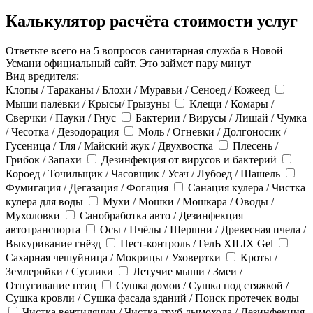
Калькулятор расчёта стоимости услуг
Ответьте всего на 5 вопросов санитарная служба в Новой
Усмани официальный сайт. Это займет пару минут
Вид вредителя:
Клопы / Тараканы / Блохи / Муравьи / Сеноед / Кожеед
Мыши палёвки / Крысы/ Грызуны
Клещи / Комары /
Сверчки / Пауки / Гнус
Бактерии / Вирусы / Лишай / Чумка
/ Чесотка / Дезодорация
Моль / Огневки / Долгоносик /
Гусеница / Тля / Майский жук / Двухвостка
Плесень /
Грибок / Запахи
Дезинфекция от вирусов и бактерий
Короед / Точильщик / Часовщик / Усач / Лубоед / Шашель
Фумигация / Дегазация / Фогация
Санация кулера / Чистка
кулера для воды
Мухи / Мошки / Мошкара / Оводы /
Мухоловки
Санобработка авто / Дезинфекция
автотранспорта
Осы / Пчёлы / Шершни / Древесная пчела /
Выкуривание гнёзд
Пест-контроль / ГелЬ XILIX Gel
Сахарная чешуйница / Мокрицы / Уховертки
Кроты /
Землеройки / Суслики
Летучие мыши / Змеи /
Отпугивание птиц
Сушка домов / Сушка под стяжкой /
Сушка кровли / Сушка фасада зданий / Поиск протечек воды
Чистка вентиляции / Чистка труб дымохода / Дезинфекция