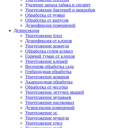
Удаление запаха табака и сигарет
Уничтожение бактерий и микробов
Обработка от чумки
Обработка от вирусов
Дезинфекция помещений
Дезинсекция
Уничтожение блох
Дезинфекция от клопов
Уничтожение кожееда
Обработка гелем ксевил
Горячий туман от клопов
Уничтожение клещей
Весенняя обработка сада
Гербицидная обработка
Уничтожение комаров
Акарицидная обработка
Обработка от чесотки
Уничтожение летучих мышей
Уничтожение муравьев
Уничтожение насекомых
Дезинсекция помещений
Уничтожение ос
Уничтожение мукоеда
Уничтожение пчел