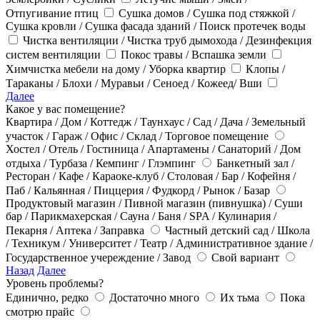
Отпугивание птиц
Сушка домов / Сушка под стяжкой /
Сушка кровли / Сушка фасада зданий / Поиск протечек воды
Чистка вентиляции / Чистка труб дымохода / Дезинфекция
систем вентиляции
Покос травы / Вспашка земли
Химчистка мебели на дому / Уборка квартир
Клопы /
Тараканы / Блохи / Муравьи / Сеноед / Кожеед/ Вши
Далее
Какое у вас помещение?
Квартира / Дом / Коттедж / Таунхаус / Сад / Дача / Земельный
участок / Гараж / Офис / Склад / Торговое помещение
Хостел / Отель / Гостиница / Апартамены / Санаторий / Дом
отдыха / Турбаза / Кемпинг / Глэмпинг
Банкетный зал /
Ресторан / Кафе / Караоке-клуб / Столовая / Бар / Кофейня /
Паб / Кальянная / Пиццерия / Фудкорд / Рынок / Базар
Продуктовый магазин / Пивной магазин (пивнушка) / Суши
бар / Парикмахерская / Сауна / Баня / SPA / Кулинария /
Пекарня / Аптека / Заправка
Частный детский сад / Школа
/ Техникум / Университет / Театр / Административное здание /
Государственное учереждение / Завод
Свой вариант
Назад
Далее
Уровень проблемы?
Единично, редко
Достаточно много
Их тьма
Пока
смотрю прайс