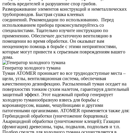
гибель вредителей и разрушение спор грибов.
Размораживание элементов конструкций и неметаллических
трубопроводов. Быстрая сушка клеевых
соединений. Рекомендации по использованию. Перед
использованием прибора проконсультируйтесь со
специалистами. Тщательно изучите инструкцию по
применению. Обеспечьте достаточную вентиляцию в
помещении во время обработки. Он оказыват вам
неоценимую помощь в борьбе с этими неприятностями,
которые могут привести к серьезным повреждениям вашего
дома.
Генератор холодного тумана
Туман ATOMER проникает во все труднодоступные места –
щели, углы, вентиляционная система, обеспечивая
качественную дезинфекцию. Распыленный туман оседает на
поверхностях тонким сухим налетом, гарантируя длительный
защитный эффект. Этот надежный прибор генерирует
холодную туманообразную взвесь для борьбы с
коронавирусом, вшами, чешуйницами и другими
патогенными организмами. ATOMER применяется также для:
Гербицидной обработки (уничтожение борщевика);
Акарицидной обработки (уничтожение клещей); Газации
(фумигация) древесины, тары, подвалов, подпольев и т.п.
Подбор средств для холодного тумана осуществляется в