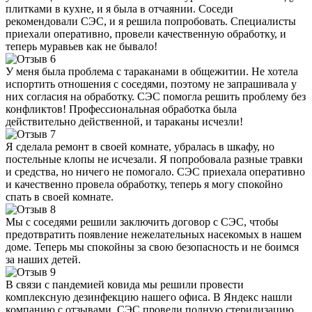
плитками в кухне, и я была в отчаянии. Соседи
рекомендовали СЭС, и я решила попробовать. Специалисты
приехали оперативно, провели качественную обработку, и
теперь муравьев как не бывало!
У меня была проблема с тараканами в общежитии. Не хотела
испортить отношения с соседями, поэтому не запрашивала у
них согласия на обработку. СЭС помогла решить проблему без
конфликтов! Профессиональная обработка была
действительно действенной, и тараканы исчезли!
Я сделала ремонт в своей комнате, убралась в шкафу, но
постельные клопы не исчезали. Я попробовала разные травки
и средства, но ничего не помогало. СЭС приехала оперативно
и качественно провела обработку, теперь я могу спокойно
спать в своей комнате.
Мы с соседями решили заключить договор с СЭС, чтобы
предотвратить появление нежелательных насекомых в нашем
доме. Теперь мы спокойны за свою безопасность и не боимся
за наших детей.
В связи с пандемией ковида мы решили провести
комплексную дезинфекцию нашего офиса. В Яндекс нашли
компанию с отзывами. СЭС провели полную стерилизацию