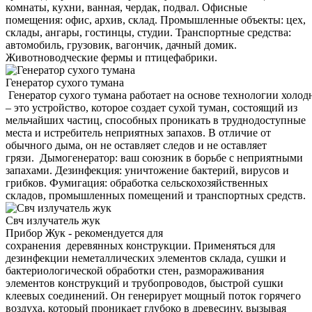
комнаты, кухни, ванная, чердак, подвал. Офисные
помещения: офис, архив, склад. Промышленные объекты: цех,
склады, ангары, гостинцы, студии. Транспортные средства:
автомобиль, грузовик, вагончик, дачный домик.
Животноводческие фермы и птицефабрики.
Генератор сухого тумана
Генератор сухого тумана работает на основе технологии холод
– это устройство, которое создает сухой туман, состоящий из
мельчайших частиц, способных проникать в труднодоступные
места и истребитель неприятных запахов. В отличие от
обычного дыма, он не оставляет следов и не оставляет
грязи. Дымогенератор: ваш союзник в борьбе с неприятными
запахами. Дезинфекция: уничтожение бактерий, вирусов и
грибков. Фумигация: обработка сельскохозяйственных
складов, промышленных помещений и транспортных средств.
Свч излучатель жук
Прибор Жук - рекомендуется для
сохранения деревянных конструкции. Применяться для
дезинфекции неметаллических элементов склада, сушки и
бактериологической обработки стен, размораживания
элементов конструкций и трубопроводов, быстрой сушки
клеевых соединений. Он генерирует мощный поток горячего
воздуха, который проникает глубоко в древесину, вызывая