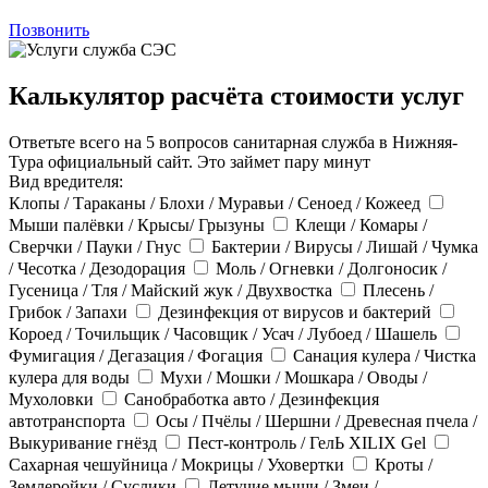
Позвонить
Калькулятор расчёта стоимости услуг
Ответьте всего на 5 вопросов санитарная служба в Нижняя-
Тура официальный сайт. Это займет пару минут
Вид вредителя:
Клопы / Тараканы / Блохи / Муравьи / Сеноед / Кожеед
Мыши палёвки / Крысы/ Грызуны
Клещи / Комары /
Сверчки / Пауки / Гнус
Бактерии / Вирусы / Лишай / Чумка
/ Чесотка / Дезодорация
Моль / Огневки / Долгоносик /
Гусеница / Тля / Майский жук / Двухвостка
Плесень /
Грибок / Запахи
Дезинфекция от вирусов и бактерий
Короед / Точильщик / Часовщик / Усач / Лубоед / Шашель
Фумигация / Дегазация / Фогация
Санация кулера / Чистка
кулера для воды
Мухи / Мошки / Мошкара / Оводы /
Мухоловки
Санобработка авто / Дезинфекция
автотранспорта
Осы / Пчёлы / Шершни / Древесная пчела /
Выкуривание гнёзд
Пест-контроль / ГелЬ XILIX Gel
Сахарная чешуйница / Мокрицы / Уховертки
Кроты /
Землеройки / Суслики
Летучие мыши / Змеи /