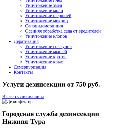
Уничтожение пчел
Уничтожение змей
Уничтожение моли
Уничтожение шершней
Уничтожение мокриц
Санэпидемстанция
Осенняя обработка сада от вредителей
Уничтожение клопов
Дератизация
Уничтожение грызунов
Уничтожение мышей
Уничтожение кротов
Уничтожение крыс
Демеркуризация
Контакты
Услуги дезинсекции
от
750
руб.
Вызвать специалиста
Городская служба дезинсекции
Нижняя-Тура