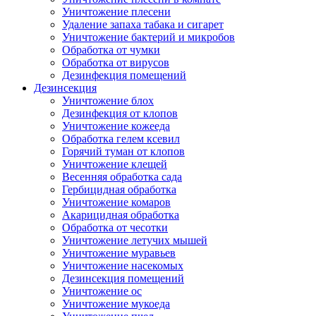
Уничтожение плесени
Удаление запаха табака и сигарет
Уничтожение бактерий и микробов
Обработка от чумки
Обработка от вирусов
Дезинфекция помещений
Дезинсекция
Уничтожение блох
Дезинфекция от клопов
Уничтожение кожееда
Обработка гелем ксевил
Горячий туман от клопов
Уничтожение клещей
Весенняя обработка сада
Гербицидная обработка
Уничтожение комаров
Акарицидная обработка
Обработка от чесотки
Уничтожение летучих мышей
Уничтожение муравьев
Уничтожение насекомых
Дезинсекция помещений
Уничтожение ос
Уничтожение мукоеда