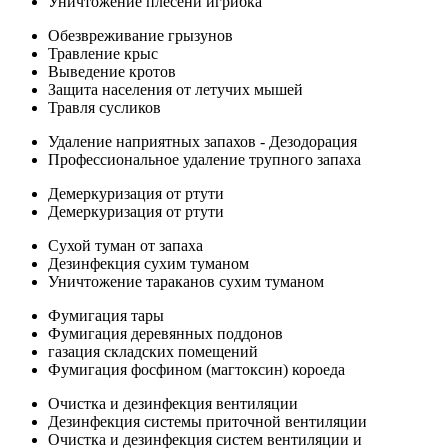
Уничтожение плесени игрибка
Обезвреживание грызунов
Травление крыс
Выведение кротов
Защита населения от летучих мышей
Травля сусликов
Удаление наприятных запахов - Дезодорация
Профессиональное удаление трупного запаха
Демеркуризация от ртути
Демеркуризация от ртути
Сухой туман от запаха
Дезинфекция сухим туманом
Уничтожение тараканов сухим туманом
Фумигация тары
Фумигация деревянных поддонов
газация складских помещений
Фумигация фосфином (магтоксин) короеда
Очистка и дезинфекция вентиляции
Дезинфекция системы приточной вентиляции
Очистка и дезинфекция систем вентиляции и