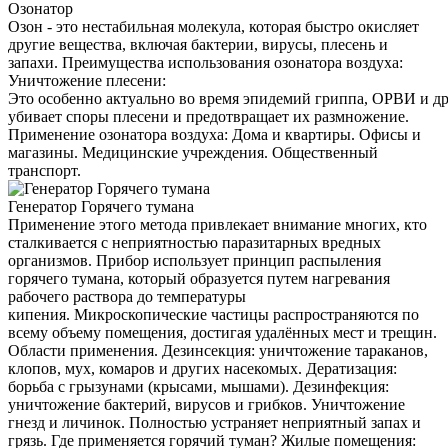
Озонатор
Озон - это нестабильная молекула, которая быстро окисляет
другие вещества, включая бактерии, вирусы, плесень и
запахи. Преимущества использования озонатора воздуха:
Уничтожение плесени:
Это особенно актуально во время эпидемий гриппа, ОРВИ и д
убивает споры плесени и предотвращает их размножение.
Применение озонатора воздуха: Дома и квартиры. Офисы и
магазины. Медицинские учреждения. Общественный
транспорт.
Генератор Горячего тумана
Применение этого метода привлекает внимание многих, кто
сталкивается с неприятностью паразитарных вредных
организмов. Прибор использует принцип распыления
горячего тумана, который образуется путем нагревания
рабочего раствора до температуры
кипения. Микроскопические частицы распространяются по
всему объему помещения, достигая удалённых мест и трещин.
Области применения. Дезинсекция: уничтожение тараканов,
клопов, мух, комаров и других насекомых. Дератизация:
борьба с грызунами (крысами, мышами). Дезинфекция:
уничтожение бактерий, вирусов и грибков. Уничтожение
гнезд и личинок. Полностью устраняет неприятный запах и
грязь. Где применяется горячий туман? Жилые помещения: