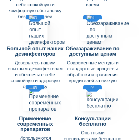
себе спокойную и
время
комфортную обстановку
без вредителей
03
04
Большой опыт наших
Обеззараживание по
дезинфекторов
доступным ценам
Доверьтесь нашим
Современные методы и
опытным дезинфекторам
стандартные процессы
и обеспечьте себе
обработки и травления
спокойную и здоровую
вредителей за низкую
обстановку
цену
05
06
Применение
Консультации
современных
бесплатно
препаратов
Опытными
Используются
специалистами бесплатно