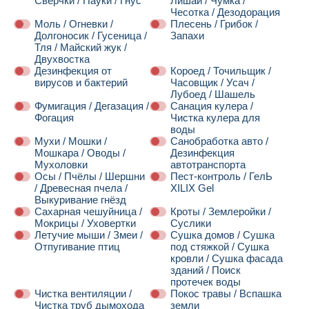
Сверчки / Пауки / Гнус
Лишай / Чумка /
Чесотка / Дезодорация
Моль / Огневки /
Плесень / Грибок /
Долгоносик / Гусеница /
Запахи
Тля / Майский жук /
Двухвостка
Дезинфекция от
Короед / Точильщик /
вирусов и бактерий
Часовщик / Усач /
Лубоед / Шашель
Фумигация / Дегазация /
Санация кулера /
Фогация
Чистка кулера для
воды
Мухи / Мошки /
Санобработка авто /
Мошкара / Оводы /
Дезинфекция
Мухоловки
автотранспорта
Осы / Пчёлы / Шершни
Пест-контроль / ГелЬ
/ Древесная пчела /
XILIX Gel
Выкуривание гнёзд
Сахарная чешуйница /
Кроты / Землеройки /
Мокрицы / Уховертки
Суслики
Летучие мыши / Змеи /
Сушка домов / Сушка
Отпугивание птиц
под стяжкой / Сушка
кровли / Сушка фасада
зданий / Поиск
протечек воды
Чистка вентиляции /
Покос травы / Вспашка
Чистка труб дымохода
земли