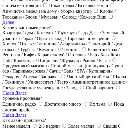
систем вентиляции
Покос травы / Вспашка земли
Химчистка мебели на дому / Уборка квартир
Клопы /
Тараканы / Блохи / Муравьи / Сеноед / Кожеед/ Вши
Далее
Какое у вас помещение?
Квартира / Дом / Коттедж / Таунхаус / Сад / Дача / Земельный
участок / Гараж / Офис / Склад / Торговое помещение
Хостел / Отель / Гостиница / Апартамены / Санаторий / Дом
отдыха / Турбаза / Кемпинг / Глэмпинг
Банкетный зал /
Ресторан / Кафе / Караоке-клуб / Столовая / Бар / Кофейня /
Паб / Кальянная / Пиццерия / Фудкорд / Рынок / Базар
Продуктовый магазин / Пивной магазин (пивнушка) / Суши
бар / Парикмахерская / Сауна / Баня / SPA / Кулинария /
Пекарня / Аптека / Заправка
Частный детский сад / Школа
/ Техникум / Университет / Театр / Административное здание /
Государственное учереждение / Завод
Свой вариант
Назад
Далее
Уровень проблемы?
Единично, редко
Достаточно много
Их тьма
Пока
смотрю прайс
Назад
Далее
Как давно проблемы?
Менее недели
2-3 недели
Более месяца
Свыше 6