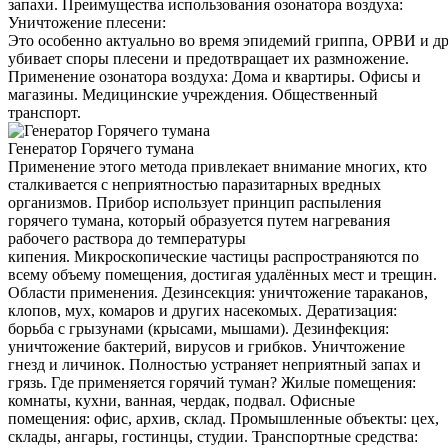
запахи. Преимущества использования озонатора воздуха:
Уничтожение плесени:
Это особенно актуально во время эпидемий гриппа, ОРВИ и д
убивает споры плесени и предотвращает их размножение.
Применение озонатора воздуха: Дома и квартиры. Офисы и
магазины. Медицинские учреждения. Общественный
транспорт.
Генератор Горячего тумана
Применение этого метода привлекает внимание многих, кто
сталкивается с неприятностью паразитарных вредных
организмов. Прибор использует принцип распыления
горячего тумана, который образуется путем нагревания
рабочего раствора до температуры
кипения. Микроскопические частицы распространяются по
всему объему помещения, достигая удалённых мест и трещин.
Области применения. Дезинсекция: уничтожение тараканов,
клопов, мух, комаров и других насекомых. Дератизация:
борьба с грызунами (крысами, мышами). Дезинфекция:
уничтожение бактерий, вирусов и грибков. Уничтожение
гнезд и личинок. Полностью устраняет неприятный запах и
грязь. Где применяется горячий туман? Жилые помещения:
комнаты, кухни, ванная, чердак, подвал. Офисные
помещения: офис, архив, склад. Промышленные объекты: цех,
склады, ангары, гостинцы, студии. Транспортные средства: