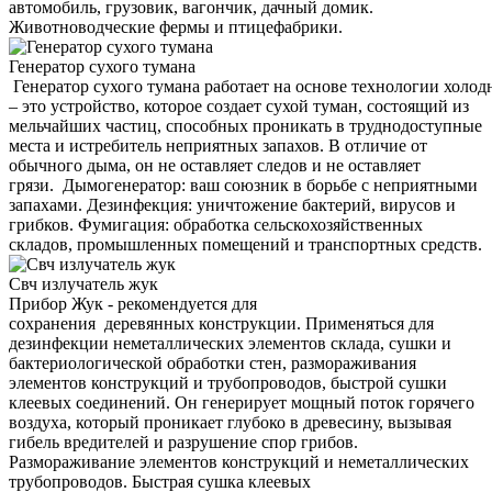
автомобиль, грузовик, вагончик, дачный домик.
Животноводческие фермы и птицефабрики.
Генератор сухого тумана
Генератор сухого тумана работает на основе технологии холод
– это устройство, которое создает сухой туман, состоящий из
мельчайших частиц, способных проникать в труднодоступные
места и истребитель неприятных запахов. В отличие от
обычного дыма, он не оставляет следов и не оставляет
грязи. Дымогенератор: ваш союзник в борьбе с неприятными
запахами. Дезинфекция: уничтожение бактерий, вирусов и
грибков. Фумигация: обработка сельскохозяйственных
складов, промышленных помещений и транспортных средств.
Свч излучатель жук
Прибор Жук - рекомендуется для
сохранения деревянных конструкции. Применяться для
дезинфекции неметаллических элементов склада, сушки и
бактериологической обработки стен, размораживания
элементов конструкций и трубопроводов, быстрой сушки
клеевых соединений. Он генерирует мощный поток горячего
воздуха, который проникает глубоко в древесину, вызывая
гибель вредителей и разрушение спор грибов.
Размораживание элементов конструкций и неметаллических
трубопроводов. Быстрая сушка клеевых