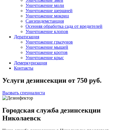
Уничтожение змей
Уничтожение моли
Уничтожение шершней
Уничтожение мокриц
Санэпидемстанция
Осенняя обработка сада от вредителей
Уничтожение клопов
Дератизация
Уничтожение грызунов
Уничтожение мышей
Уничтожение кротов
Уничтожение крыс
Демеркуризация
Контакты
Услуги дезинсекции
от
750
руб.
Вызвать специалиста
Городская служба дезинсекции
Николаевск