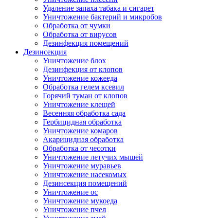
Удаление запаха табака и сигарет
Уничтожение бактерий и микробов
Обработка от чумки
Обработка от вирусов
Дезинфекция помещений
Дезинсекция
Уничтожение блох
Дезинфекция от клопов
Уничтожение кожееда
Обработка гелем ксевил
Горячий туман от клопов
Уничтожение клещей
Весенняя обработка сада
Гербицидная обработка
Уничтожение комаров
Акарицидная обработка
Обработка от чесотки
Уничтожение летучих мышей
Уничтожение муравьев
Уничтожение насекомых
Дезинсекция помещений
Уничтожение ос
Уничтожение мукоеда
Уничтожение пчел