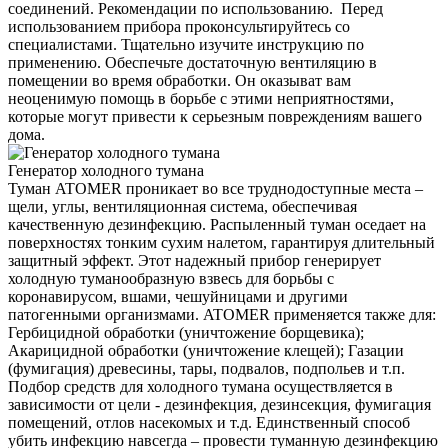
соединений. Рекомендации по использованию. Перед
использованием прибора проконсультируйтесь со
специалистами. Тщательно изучите инструкцию по
применению. Обеспечьте достаточную вентиляцию в
помещении во время обработки. Он оказыват вам
неоценимую помощь в борьбе с этими неприятностями,
которые могут привести к серьезным повреждениям вашего
дома.
Генератор холодного тумана
Туман ATOMER проникает во все труднодоступные места –
щели, углы, вентиляционная система, обеспечивая
качественную дезинфекцию. Распыленный туман оседает на
поверхностях тонким сухим налетом, гарантируя длительный
защитный эффект. Этот надежный прибор генерирует
холодную туманообразную взвесь для борьбы с
коронавирусом, вшами, чешуйницами и другими
патогенными организмами. ATOMER применяется также для:
Гербицидной обработки (уничтожение борщевика);
Акарицидной обработки (уничтожение клещей); Газации
(фумигация) древесины, тары, подвалов, подпольев и т.п.
Подбор средств для холодного тумана осуществляется в
зависимости от цели - дезинфекция, дезинсекция, фумигация
помещений, отлов насекомых и т.д. Единственный способ
убить инфекцию навсегда – провести туманную дезинфекцию