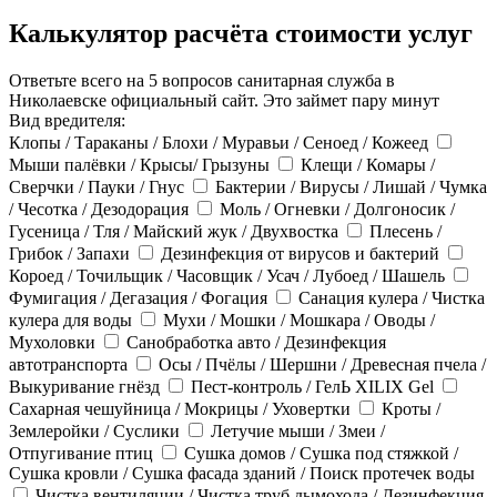
Калькулятор расчёта стоимости услуг
Ответьте всего на 5 вопросов санитарная служба в
Николаевске официальный сайт. Это займет пару минут
Вид вредителя:
Клопы / Тараканы / Блохи / Муравьи / Сеноед / Кожеед
Мыши палёвки / Крысы/ Грызуны
Клещи / Комары /
Сверчки / Пауки / Гнус
Бактерии / Вирусы / Лишай / Чумка
/ Чесотка / Дезодорация
Моль / Огневки / Долгоносик /
Гусеница / Тля / Майский жук / Двухвостка
Плесень /
Грибок / Запахи
Дезинфекция от вирусов и бактерий
Короед / Точильщик / Часовщик / Усач / Лубоед / Шашель
Фумигация / Дегазация / Фогация
Санация кулера / Чистка
кулера для воды
Мухи / Мошки / Мошкара / Оводы /
Мухоловки
Санобработка авто / Дезинфекция
автотранспорта
Осы / Пчёлы / Шершни / Древесная пчела /
Выкуривание гнёзд
Пест-контроль / ГелЬ XILIX Gel
Сахарная чешуйница / Мокрицы / Уховертки
Кроты /
Землеройки / Суслики
Летучие мыши / Змеи /
Отпугивание птиц
Сушка домов / Сушка под стяжкой /
Сушка кровли / Сушка фасада зданий / Поиск протечек воды
Чистка вентиляции / Чистка труб дымохода / Дезинфекция