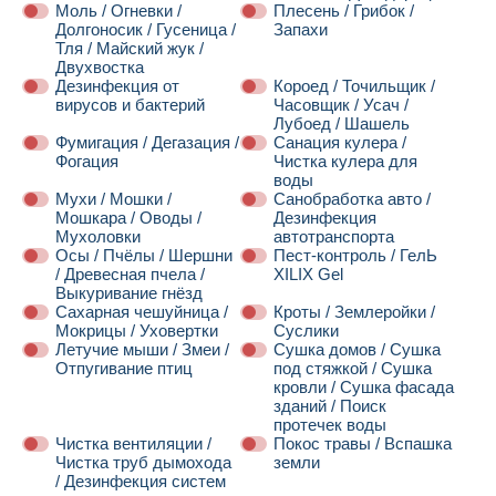
Моль / Огневки /
Плесень / Грибок /
Долгоносик / Гусеница /
Запахи
Тля / Майский жук /
Двухвостка
Дезинфекция от
Короед / Точильщик /
вирусов и бактерий
Часовщик / Усач /
Лубоед / Шашель
Фумигация / Дегазация /
Санация кулера /
Фогация
Чистка кулера для
воды
Мухи / Мошки /
Санобработка авто /
Мошкара / Оводы /
Дезинфекция
Мухоловки
автотранспорта
Осы / Пчёлы / Шершни
Пест-контроль / ГелЬ
/ Древесная пчела /
XILIX Gel
Выкуривание гнёзд
Сахарная чешуйница /
Кроты / Землеройки /
Мокрицы / Уховертки
Суслики
Летучие мыши / Змеи /
Сушка домов / Сушка
Отпугивание птиц
под стяжкой / Сушка
кровли / Сушка фасада
зданий / Поиск
протечек воды
Чистка вентиляции /
Покос травы / Вспашка
Чистка труб дымохода
земли
/ Дезинфекция систем