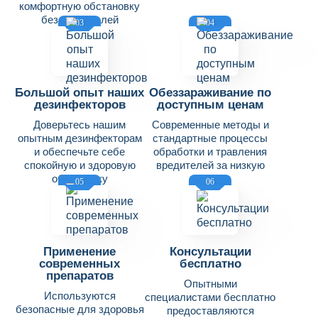
комфортную обстановку
без вредителей
03
04
Большой опыт наших
Обеззараживание по
дезинфекторов
доступным ценам
Доверьтесь нашим
Современные методы и
опытным дезинфекторам
стандартные процессы
и обеспечьте себе
обработки и травления
спокойную и здоровую
вредителей за низкую
обстановку
цену
05
06
Применение
Консультации
современных
бесплатно
препаратов
Опытными
Используются
специалистами бесплатно
безопасные для здоровья
предоставляются