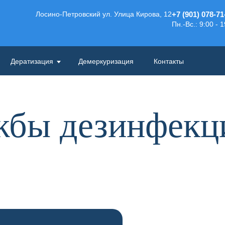
Лосино-Петровский ул. Улица Кирова, 12
+7 (901) 078-71
Пн.-Вс.: 9:00 - 
Дератизация
Демеркуризация
Контакты
жбы дезинфек