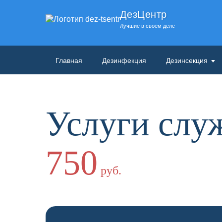
ДезЦентр
Лучшие в своём деле
Главная
Дезинфекция
Дезинсекция
Услуги слу
750
руб.