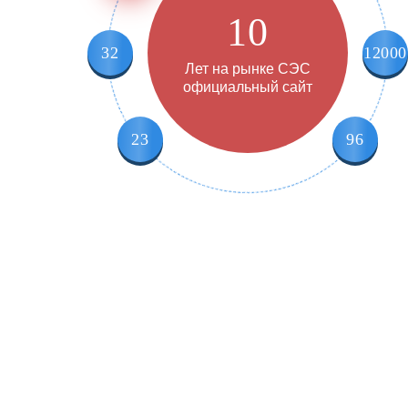
10
32
12000
Лет на рынке СЭС
официальный сайт
23
96