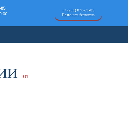
-85
+7 (901) 078-71-85
19:00
Позвонить бесплатно
ции
от