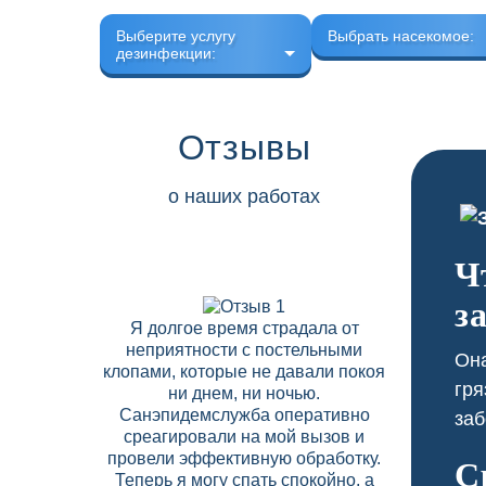
Выберите услугу
Выбрать насекомое:
дезинфекции:
Отзывы
о наших работах
Ч
з
Я долгое время страдала от
В нашем 
неприятности с постельными
скапли
Она
клопами, которые не давали покоя
соседних
гря
ни днем, ни ночью.
Дезобрабо
Санэпидемслужба оперативно
договор на
заб
среагировали на мой вызов и
что позво
провели эффективную обработку.
вредите
С
Теперь я могу спать спокойно, а
высокий