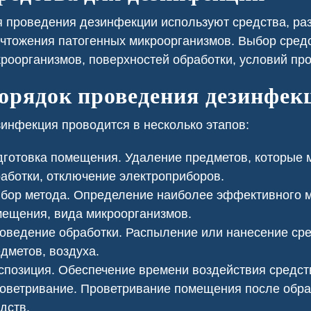
езопасности.
 проведения дезинфекции используют средства, ра
чтожения патогенных микроорганизмов. Выбор средс
роорганизмов, поверхностей обработки, условий пр
орядок проведения дезинфек
инфекция проводится в несколько этапов:
готовка помещения. Удаление предметов, которые 
аботки, отключение электроприборов.
ор метода. Определение наиболее эффективного м
ещения, вида микроорганизмов.
ведение обработки. Распыление или нанесение сред
ь клопов
Сеноед в доме
дметов, воздуха.
позиция. Обеспечение времени воздействия средст
ветривание. Проветривание помещения после обраб
дств.