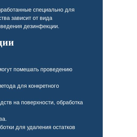
оперативно, провели ка
зработанные специально для
обработку, и теперь му
не бывало!
тва зависит от вида
оведения дезинфекции.
ции
могут помешать проведению
етода для конкретного
ств на поверхности, обработка
Чумка у щенка
Чесотка салон кр
ва.
отки для удаления остатков