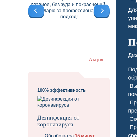
главное, без зуда и покраснений.
б
Для
Благодарю за профессиональный
подход!
уни
мик
П
Дез
Акция
Под
обр
Выб
100% эффективность
пом
Про
Травит
пре
Дезинфекция от
Экс
коронавируса
Про
сре
Обработка за
15 минут