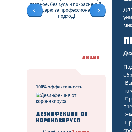
главное, без зуда и покраснений.
б
Для
Благодарю за профессиональный
подход!
уни
мик
П
Дез
Акция
Под
обр
Выб
100% эффективность
пом
Про
Трав
пре
Дезинфекция от
Экс
коронавируса
Про
сре
Обработка за
15 минут