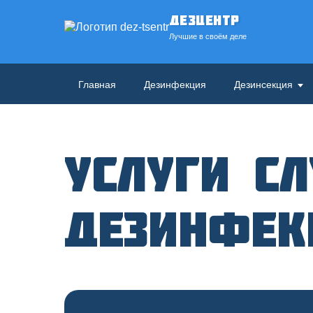
ДезЦентр
Лучшие в своём деле
Главная
Дезинфекция
Дезинсекция
Услуги с
дезинфе