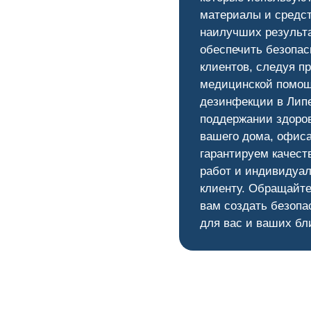
материалы и средс
наилучших результ
0
обеспечить безопас
клиентов, следуя п
медицинской помощ
дезинфекции в Липе
поддержании здоров
вашего дома, офис
гарантируем качест
работ и индивидуал
клиенту. Обращайте
вам создать безопа
для вас и ваших бл