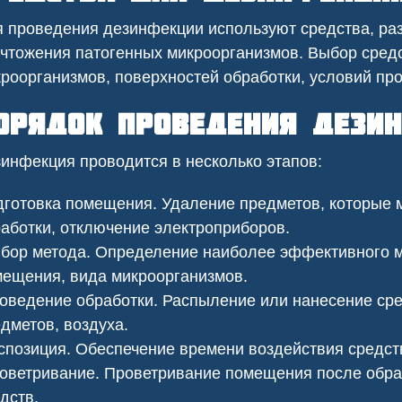
езопасности.
 проведения дезинфекции используют средства, ра
чтожения патогенных микроорганизмов. Выбор средс
роорганизмов, поверхностей обработки, условий пр
орядок проведения дези
инфекция проводится в несколько этапов:
готовка помещения. Удаление предметов, которые 
аботки, отключение электроприборов.
ор метода. Определение наиболее эффективного м
ещения, вида микроорганизмов.
ведение обработки. Распыление или нанесение сред
ить клопов
Сеноед в доме
дметов, воздуха.
позиция. Обеспечение времени воздействия средст
ветривание. Проветривание помещения после обраб
дств.