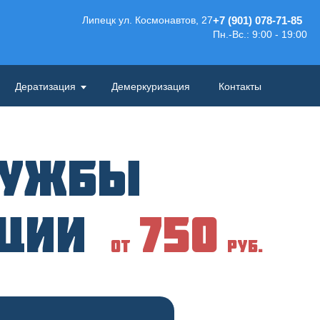
Липецк ул. Космонавтов, 27
+7 (901) 078-71-85
Пн.-Вс.: 9:00 - 19:00
Дератизация
Демеркуризация
Контакты
лужбы
кции
750
от
руб.