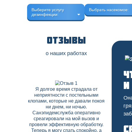
Выберите услугу
Выбрать насекомое:
дезинфекции:
Отзывы
о наших работах
Ч
и
Я долгое время страдала от
В нашем 
неприятности с постельными
скапли
Она
клопами, которые не давали покоя
соседних
гря
ни днем, ни ночью.
Дезобрабо
Санэпидемслужба оперативно
договор на
заб
среагировали на мой вызов и
что позво
провели эффективную обработку.
вредите
С
Теперь я могу спать спокойно, а
высокий