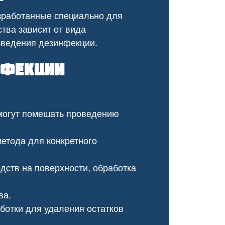
оперативно, провели ка
зработанные специально для
обработку, и теперь му
не бывало!
тва зависит от вида
оведения дезинфекции.
нфекции
могут помешать проведению
етода для конкретного
ств на поверхности, обработка
Чумка у щенка
Чесотка сало
красоты
ва.
отки для удаления остатков