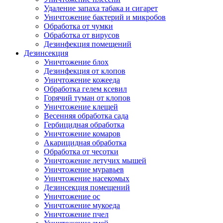
Удаление запаха табака и сигарет
Уничтожение бактерий и микробов
Обработка от чумки
Обработка от вирусов
Дезинфекция помещений
Дезинсекция
Уничтожение блох
Дезинфекция от клопов
Уничтожение кожееда
Обработка гелем ксевил
Горячий туман от клопов
Уничтожение клещей
Весенняя обработка сада
Гербицидная обработка
Уничтожение комаров
Акарицидная обработка
Обработка от чесотки
Уничтожение летучих мышей
Уничтожение муравьев
Уничтожение насекомых
Дезинсекция помещений
Уничтожение ос
Уничтожение мукоеда
Уничтожение пчел