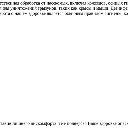
тственная обработка от насекомых, включая кожеедов, осиных г
ция для уничтожения грызунов, таких как крысы и мыши. Дезин
абота о нашем здоровье является обычным правилом гигиены, к
ставив лишнего дискомфорта и не подвергая Ваше здоровье опас