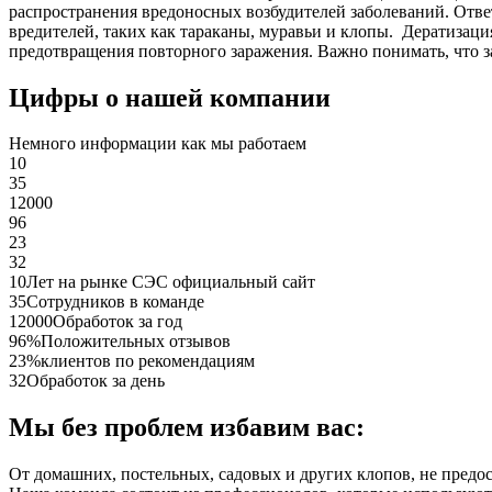
распространения вредоносных возбудителей заболеваний. Отве
вредителей, таких как тараканы, муравьи и клопы. Дератиза
предотвращения повторного заражения. Важно понимать, что з
Цифры о нашей компании
Немного информации как мы работаем
10
35
12000
96
23
32
10
Лет на рынке СЭС официальный сайт
35
Сотрудников в команде
12000
Обработок за год
96%
Положительных отзывов
23%
клиентов по рекомендациям
32
Обработок за день
Мы без проблем избавим вас:
От домашних, постельных, садовых и других клопов, не предо