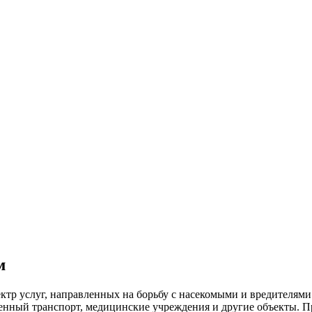
м
тр услуг, направленных на борьбу с насекомыми и вредителям
венный
транспорт
,
медицинские
учреждения и другие объекты. П