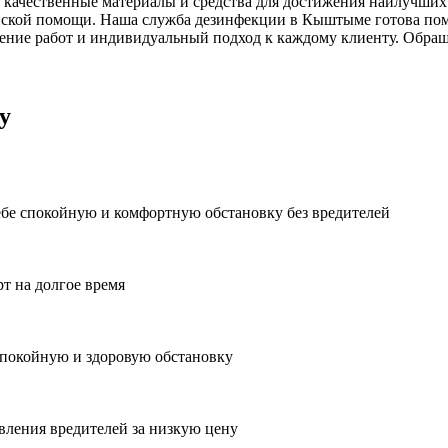
 качественные материалы и средства для достижения наилучших 
ской помощи. Наша служба дезинфекции в Кыштыме готова помо
ние работ и индивидуальный подход к каждому клиенту. Обраща
у
ебе спокойную и комфортную обстановку без вредителей
рт на долгое время
спокойную и здоровую обстановку
вления вредителей за низкую цену