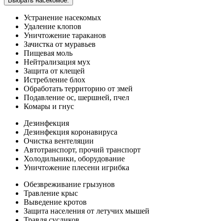
Выбрать насекомое:
Устранение насекомых
Удаление клопов
Уничтожение тараканов
Зачистка от муравьев
Пищевая моль
Нейтрализация мух
Защита от клещей
Истребление блох
Обработать территорию от змей
Подавление ос, шершней, пчел
Комары и гнус
Дезинфекция
Дезинфекция коронавируса
Очистка вентеляции
Автотранспорт, прочий транспорт
Холодильники, оборудование
Уничтожение плесени игрибка
Обезвреживание грызунов
Травление крыс
Выведение кротов
Защита населения от летучих мышей
Травля сусликов