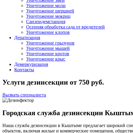
Уничтожение змей
Уничтожение моли
Уничтожение шершней
Уничтожение мокриц
Санэпидемстанция
Осенняя обработка сада от вредителей
Уничтожение клопов
Дератизация
Уничтожение грызунов
Уничтожение мышей
Уничтожение кротов
Уничтожение крыс
Демеркуризация
Контакты
Услуги дезинсекции
от
750
руб.
Вызвать специалиста
Городская служба дезинсекции Кышты
Наша служба дезинсекции в Кыштыме предлагает широкий спек
объектов, включая жилые и коммерческие помещения, общест