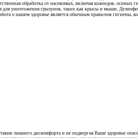
тственная обработка от насекомых, включая кожеедов, осиных г
ция для уничтожения грызунов, таких как крысы и мыши. Дезин
абота о нашем здоровье является обычным правилом гигиены, к
ставив лишнего дискомфорта и не подвергая Ваше здоровье опас