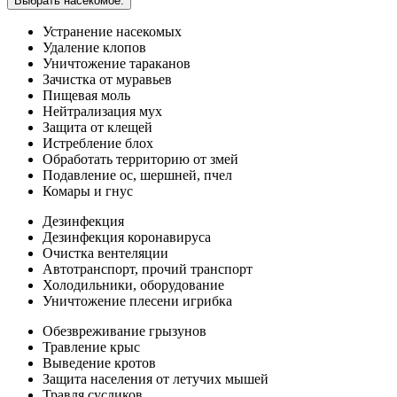
Выбрать насекомое:
Устранение насекомых
Удаление клопов
Уничтожение тараканов
Зачистка от муравьев
Пищевая моль
Нейтрализация мух
Защита от клещей
Истребление блох
Обработать территорию от змей
Подавление ос, шершней, пчел
Комары и гнус
Дезинфекция
Дезинфекция коронавируса
Очистка вентеляции
Автотранспорт, прочий транспорт
Холодильники, оборудование
Уничтожение плесени игрибка
Обезвреживание грызунов
Травление крыс
Выведение кротов
Защита населения от летучих мышей
Травля сусликов