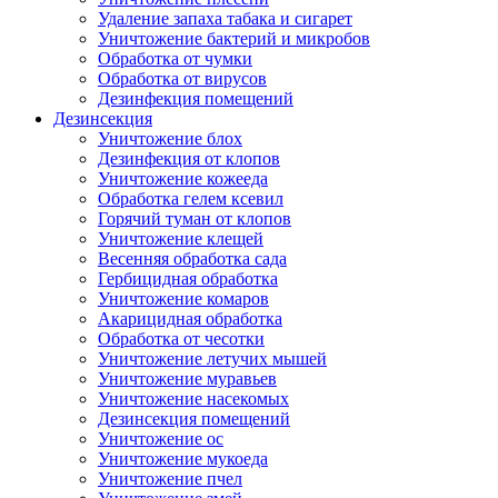
Удаление запаха табака и сигарет
Уничтожение бактерий и микробов
Обработка от чумки
Обработка от вирусов
Дезинфекция помещений
Дезинсекция
Уничтожение блох
Дезинфекция от клопов
Уничтожение кожееда
Обработка гелем ксевил
Горячий туман от клопов
Уничтожение клещей
Весенняя обработка сада
Гербицидная обработка
Уничтожение комаров
Акарицидная обработка
Обработка от чесотки
Уничтожение летучих мышей
Уничтожение муравьев
Уничтожение насекомых
Дезинсекция помещений
Уничтожение ос
Уничтожение мукоеда
Уничтожение пчел