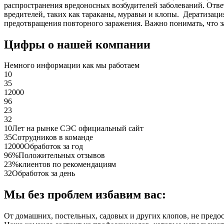
распространения вредоносных возбудителей заболеваний. Отве
вредителей, таких как тараканы, муравьи и клопы. Дератиза
предотвращения повторного заражения. Важно понимать, что з
Цифры о нашей компании
Немного информации как мы работаем
10
35
12000
96
23
32
10
Лет на рынке СЭС официальный сайт
35
Сотрудников в команде
12000
Обработок за год
96%
Положительных отзывов
23%
клиентов по рекомендациям
32
Обработок за день
Мы без проблем избавим вас:
От домашних, постельных, садовых и других клопов, не предо