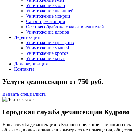
Уничтожение змей
Уничтожение моли
Уничтожение шершней
Уничтожение мокриц
Санэпидемстанция
Осенняя обработка сада от вредителей
Уничтожение клопов
Дератизация
Уничтожение грызунов
Уничтожение мышей
Уничтожение кротов
Уничтожение крыс
Демеркуризация
Контакты
Услуги дезинсекции
от
750
руб.
Вызвать специалиста
Городская служба дезинсекции Кудрово
Наша служба дезинсекции в Кудрово предлагает широкий спек
объектов, включая жилые и коммерческие помещения, общест