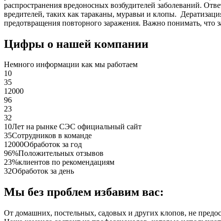
распространения вредоносных возбудителей заболеваний. Отве
вредителей, таких как тараканы, муравьи и клопы. Дератиза
предотвращения повторного заражения. Важно понимать, что з
Цифры о нашей компании
Немного информации как мы работаем
10
35
12000
96
23
32
10
Лет на рынке СЭС официальный сайт
35
Сотрудников в команде
12000
Обработок за год
96%
Положительных отзывов
23%
клиентов по рекомендациям
32
Обработок за день
Мы без проблем избавим вас:
От домашних, постельных, садовых и других клопов, не предо