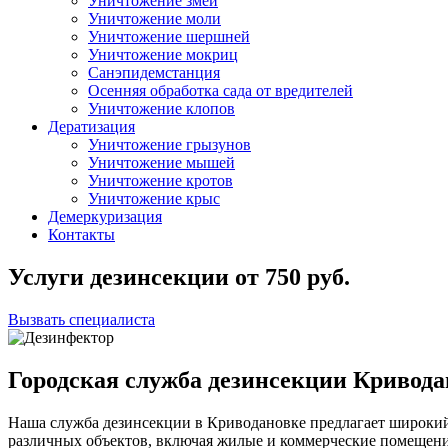
Уничтожение змей
Уничтожение моли
Уничтожение шершней
Уничтожение мокриц
Санэпидемстанция
Осенняя обработка сада от вредителей
Уничтожение клопов
Дератизация
Уничтожение грызунов
Уничтожение мышей
Уничтожение кротов
Уничтожение крыс
Демеркуризация
Контакты
Услуги дезинсекции
от
750
руб.
Вызвать специалиста
Городская служба дезинсекции Кривода
Наша служба дезинсекции в Криводановке предлагает широкий
различных объектов, включая жилые и коммерческие помещен