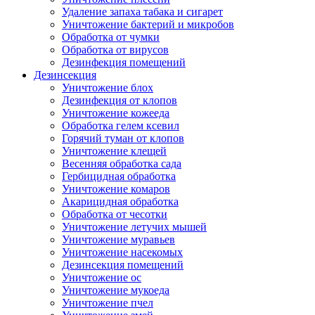
Удаление запаха табака и сигарет
Уничтожение бактерий и микробов
Обработка от чумки
Обработка от вирусов
Дезинфекция помещений
Дезинсекция
Уничтожение блох
Дезинфекция от клопов
Уничтожение кожееда
Обработка гелем ксевил
Горячий туман от клопов
Уничтожение клещей
Весенняя обработка сада
Гербицидная обработка
Уничтожение комаров
Акарицидная обработка
Обработка от чесотки
Уничтожение летучих мышей
Уничтожение муравьев
Уничтожение насекомых
Дезинсекция помещений
Уничтожение ос
Уничтожение мукоеда
Уничтожение пчел