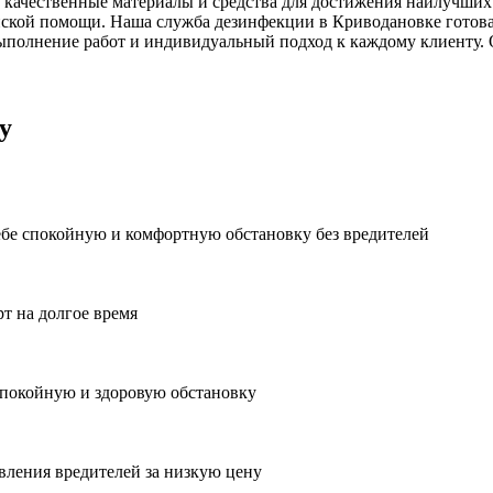
 качественные материалы и средства для достижения наилучших 
ской помощи. Наша служба дезинфекции в Криводановке готова
ыполнение работ и индивидуальный подход к каждому клиенту. 
у
ебе спокойную и комфортную обстановку без вредителей
рт на долгое время
спокойную и здоровую обстановку
вления вредителей за низкую цену