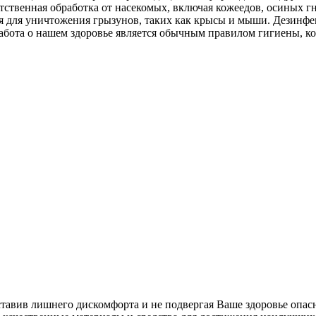
тственная обработка от насекомых, включая кожеедов, осиных г
ция для уничтожения грызунов, таких как крысы и мыши. Дезин
абота о нашем здоровье является обычным правилом гигиены, к
ставив лишнего дискомфорта и не подвергая Ваше здоровье опас