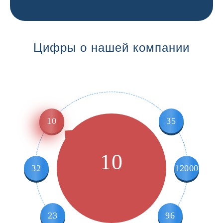
Цифры о нашей компании
10
35
10
32
12000
23
96