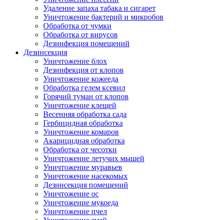
Удаление запаха табака и сигарет
Уничтожение бактерий и микробов
Обработка от чумки
Обработка от вирусов
Дезинфекция помещений
Дезинсекция
Уничтожение блох
Дезинфекция от клопов
Уничтожение кожееда
Обработка гелем ксевил
Горячий туман от клопов
Уничтожение клещей
Весенняя обработка сада
Гербицидная обработка
Уничтожение комаров
Акарицидная обработка
Обработка от чесотки
Уничтожение летучих мышей
Уничтожение муравьев
Уничтожение насекомых
Дезинсекция помещений
Уничтожение ос
Уничтожение мукоеда
Уничтожение пчел