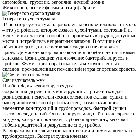
автомобиль, грузовик, вагончик, дачный домик.
Животноводческие фермы и птицефабрики.
Генератор сухого тумана
Генератор сухого тумана работает на основе технологии холод
– это устройство, которое создает сухой туман, состоящий из
мельчайших частиц, способных проникать в труднодоступные
места и истребитель неприятных запахов. В отличие от
обычного дыма, он не оставляет следов и не оставляет
грязи. Дымогенератор: ваш союзник в борьбе с неприятными
запахами. Дезинфекция: уничтожение бактерий, вирусов и
грибков. Фумигация: обработка сельскохозяйственных
складов, промышленных помещений и транспортных средств.
Свч излучатель жук
Прибор Жук - рекомендуется для
сохранения деревянных конструкции. Применяться для
дезинфекции неметаллических элементов склада, сушки и
бактериологической обработки стен, размораживания
элементов конструкций и трубопроводов, быстрой сушки
клеевых соединений. Он генерирует мощный поток горячего
воздуха, который проникает глубоко в древесину, вызывая
гибель вредителей и разрушение спор грибов.
Размораживание элементов конструкций и неметаллических
трубопроводов. Быстрая сушка клеевых