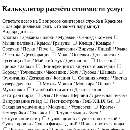
Калькулятор расчёта стоимости услуг
Ответьте всего на 5 вопросов санитарная служба в Красном
Поле официальный сайт. Это займет пару минут
Вид вредителя:
Клопы / Тараканы / Блохи / Муравьи / Сеноед / Кожеед
Мыши палёвки / Крысы/ Грызуны
Клещи / Комары /
Сверчки / Пауки / Гнус
Бактерии / Вирусы / Лишай / Чумка
/ Чесотка / Дезодорация
Моль / Огневки / Долгоносик /
Гусеница / Тля / Майский жук / Двухвостка
Плесень /
Грибок / Запахи
Дезинфекция от вирусов и бактерий
Короед / Точильщик / Часовщик / Усач / Лубоед / Шашель
Фумигация / Дегазация / Фогация
Санация кулера / Чистка
кулера для воды
Мухи / Мошки / Мошкара / Оводы /
Мухоловки
Санобработка авто / Дезинфекция
автотранспорта
Осы / Пчёлы / Шершни / Древесная пчела /
Выкуривание гнёзд
Пест-контроль / ГелЬ XILIX Gel
Сахарная чешуйница / Мокрицы / Уховертки
Кроты /
Землеройки / Суслики
Летучие мыши / Змеи /
Отпугивание птиц
Сушка домов / Сушка под стяжкой /
Сушка кровли / Сушка фасада зданий / Поиск протечек воды
Чистка вентиляции / Чистка труб дымохода / Дезинфекция