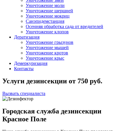
Уничтожение змей
Уничтожение моли
Уничтожение шершней
Уничтожение мокриц
Санэпидемстанция
Осенняя обработка сада от вредителей
Уничтожение клопов
Дератизация
Уничтожение грызунов
Уничтожение мышей
Уничтожение кротов
Уничтожение крыс
Демеркуризация
Контакты
Услуги дезинсекции
от
750
руб.
Вызвать специалиста
Городская служба дезинсекции
Красное Поле