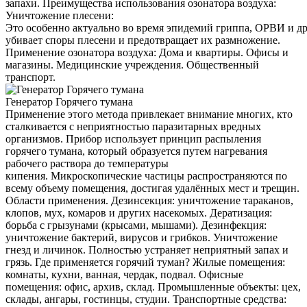
запахи. Преимущества использования озонатора воздуха:
Уничтожение плесени:
Это особенно актуально во время эпидемий гриппа, ОРВИ и д
убивает споры плесени и предотвращает их размножение.
Применение озонатора воздуха: Дома и квартиры. Офисы и
магазины. Медицинские учреждения. Общественный
транспорт.
Генератор Горячего тумана
Применение этого метода привлекает внимание многих, кто
сталкивается с неприятностью паразитарных вредных
организмов. Прибор использует принцип распыления
горячего тумана, который образуется путем нагревания
рабочего раствора до температуры
кипения. Микроскопические частицы распространяются по
всему объему помещения, достигая удалённых мест и трещин.
Области применения. Дезинсекция: уничтожение тараканов,
клопов, мух, комаров и других насекомых. Дератизация:
борьба с грызунами (крысами, мышами). Дезинфекция:
уничтожение бактерий, вирусов и грибков. Уничтожение
гнезд и личинок. Полностью устраняет неприятный запах и
грязь. Где применяется горячий туман? Жилые помещения:
комнаты, кухни, ванная, чердак, подвал. Офисные
помещения: офис, архив, склад. Промышленные объекты: цех,
склады, ангары, гостинцы, студии. Транспортные средства: