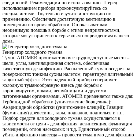
соединений. Рекомендации по использованию. Перед
использованием прибора проконсультируйтесь со
специалистами. Тщательно изучите инструкцию по
применению. Обеспечьте достаточную вентиляцию в
помещении во время обработки. Он оказыват вам
неоценимую помощь в борьбе с этими неприятностями,
которые могут привести к серьезным повреждениям вашего
дома.
Генератор холодного тумана
Туман ATOMER проникает во все труднодоступные места –
щели, углы, вентиляционная система, обеспечивая
качественную дезинфекцию. Распыленный туман оседает на
поверхностях тонким сухим налетом, гарантируя длительный
защитный эффект. Этот надежный прибор генерирует
холодную туманообразную взвесь для борьбы с
коронавирусом, вшами, чешуйницами и другими
патогенными организмами. ATOMER применяется также для:
Гербицидной обработки (уничтожение борщевика);
Акарицидной обработки (уничтожение клещей); Газации
(фумигация) древесины, тары, подвалов, подпольев и т.п.
Подбор средств для холодного тумана осуществляется в
зависимости от цели - дезинфекция, дезинсекция, фумигация
помещений, отлов насекомых и т.д. Единственный способ
убить инфекцию навсегда – провести туманную дезинфекцию