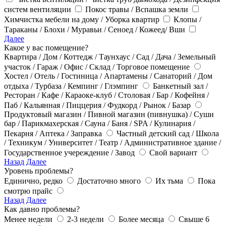
систем вентиляции
Покос травы / Вспашка земли
Химчистка мебели на дому / Уборка квартир
Клопы /
Тараканы / Блохи / Муравьи / Сеноед / Кожеед/ Вши
Далее
Какое у вас помещение?
Квартира / Дом / Коттедж / Таунхаус / Сад / Дача / Земельный
участок / Гараж / Офис / Склад / Торговое помещение
Хостел / Отель / Гостиница / Апартамены / Санаторий / Дом
отдыха / Турбаза / Кемпинг / Глэмпинг
Банкетный зал /
Ресторан / Кафе / Караоке-клуб / Столовая / Бар / Кофейня /
Паб / Кальянная / Пиццерия / Фудкорд / Рынок / Базар
Продуктовый магазин / Пивной магазин (пивнушка) / Суши
бар / Парикмахерская / Сауна / Баня / SPA / Кулинария /
Пекарня / Аптека / Заправка
Частный детский сад / Школа
/ Техникум / Университет / Театр / Административное здание /
Государственное учереждение / Завод
Свой вариант
Назад
Далее
Уровень проблемы?
Единично, редко
Достаточно много
Их тьма
Пока
смотрю прайс
Назад
Далее
Как давно проблемы?
Менее недели
2-3 недели
Более месяца
Свыше 6