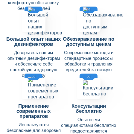
комфортную обстановку
без вредителей
03
04
Большой опыт наших
Обеззараживание по
дезинфекторов
доступным ценам
Доверьтесь нашим
Современные методы и
опытным дезинфекторам
стандартные процессы
и обеспечьте себе
обработки и травления
спокойную и здоровую
вредителей за низкую
обстановку
цену
05
06
Применение
Консультации
современных
бесплатно
препаратов
Опытными
Используются
специалистами бесплатно
безопасные для здоровья
предоставляются