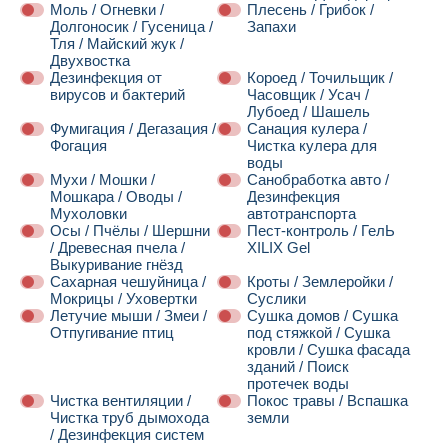
Моль / Огневки /
Плесень / Грибок /
Долгоносик / Гусеница /
Запахи
Тля / Майский жук /
Двухвостка
Дезинфекция от
Короед / Точильщик /
вирусов и бактерий
Часовщик / Усач /
Лубоед / Шашель
Фумигация / Дегазация /
Санация кулера /
Фогация
Чистка кулера для
воды
Мухи / Мошки /
Санобработка авто /
Мошкара / Оводы /
Дезинфекция
Мухоловки
автотранспорта
Осы / Пчёлы / Шершни
Пест-контроль / ГелЬ
/ Древесная пчела /
XILIX Gel
Выкуривание гнёзд
Сахарная чешуйница /
Кроты / Землеройки /
Мокрицы / Уховертки
Суслики
Летучие мыши / Змеи /
Сушка домов / Сушка
Отпугивание птиц
под стяжкой / Сушка
кровли / Сушка фасада
зданий / Поиск
протечек воды
Чистка вентиляции /
Покос травы / Вспашка
Чистка труб дымохода
земли
/ Дезинфекция систем