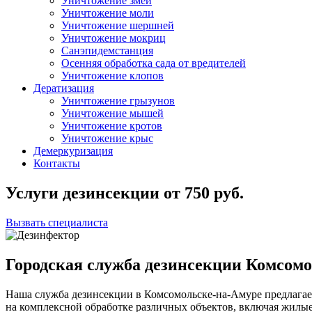
Уничтожение змей
Уничтожение моли
Уничтожение шершней
Уничтожение мокриц
Санэпидемстанция
Осенняя обработка сада от вредителей
Уничтожение клопов
Дератизация
Уничтожение грызунов
Уничтожение мышей
Уничтожение кротов
Уничтожение крыс
Демеркуризация
Контакты
Услуги дезинсекции
от
750
руб.
Вызвать специалиста
Городская служба дезинсекции Комсом
Наша служба дезинсекции в Комсомольске-на-Амуре предлагае
на
комплексной
обработке различных объектов, включая жилы