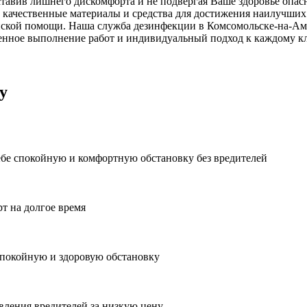
ставив лишнего дискомфорта и не подвергая Ваше здоровье опас
 качественные материалы и средства для достижения наилучших 
ской помощи. Наша служба дезинфекции в Комсомольске-на-Аму
енное выполнение работ и индивидуальный подход к каждому кл
у
ебе спокойную и комфортную обстановку без вредителей
рт на долгое время
спокойную и здоровую обстановку
вления вредителей за низкую цену