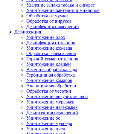
Удаление запаха табака и сигарет
Уничтожение бактерий и микробов
Обработка от чумки
Обработка от вирусов
Дезинфекция помещений
Дезинсекция
Уничтожение блох
Дезинфекция от клопов
Уничтожение кожееда
Обработка гелем ксевил
Горячий туман от клопов
Уничтожение клещей
Весенняя обработка сада
Гербицидная обработка
Уничтожение комаров
Акарицидная обработка
Обработка от чесотки
Уничтожение летучих мышей
Уничтожение муравьев
Уничтожение насекомых
Дезинсекция помещений
Уничтожение ос
Уничтожение мукоеда
Уничтожение пчел