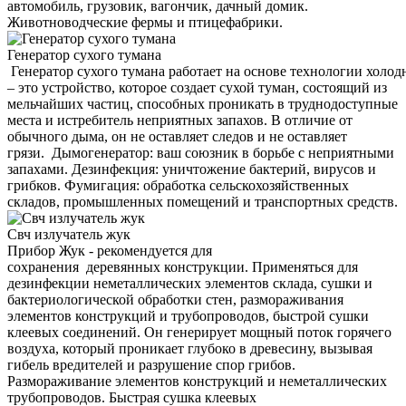
автомобиль, грузовик, вагончик, дачный домик.
Животноводческие фермы и птицефабрики.
Генератор сухого тумана
Генератор сухого тумана работает на основе технологии холод
– это устройство, которое создает сухой туман, состоящий из
мельчайших частиц, способных проникать в труднодоступные
места и истребитель неприятных запахов. В отличие от
обычного дыма, он не оставляет следов и не оставляет
грязи. Дымогенератор: ваш союзник в борьбе с неприятными
запахами. Дезинфекция: уничтожение бактерий, вирусов и
грибков. Фумигация: обработка сельскохозяйственных
складов, промышленных помещений и транспортных средств.
Свч излучатель жук
Прибор Жук - рекомендуется для
сохранения деревянных конструкции. Применяться для
дезинфекции неметаллических элементов склада, сушки и
бактериологической обработки стен, размораживания
элементов конструкций и трубопроводов, быстрой сушки
клеевых соединений. Он генерирует мощный поток горячего
воздуха, который проникает глубоко в древесину, вызывая
гибель вредителей и разрушение спор грибов.
Размораживание элементов конструкций и неметаллических
трубопроводов. Быстрая сушка клеевых