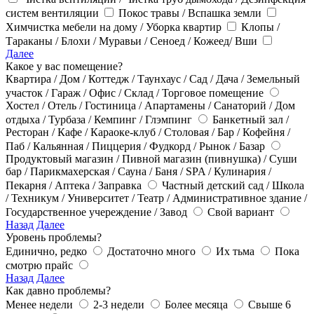
систем вентиляции
Покос травы / Вспашка земли
Химчистка мебели на дому / Уборка квартир
Клопы /
Тараканы / Блохи / Муравьи / Сеноед / Кожеед/ Вши
Далее
Какое у вас помещение?
Квартира / Дом / Коттедж / Таунхаус / Сад / Дача / Земельный
участок / Гараж / Офис / Склад / Торговое помещение
Хостел / Отель / Гостиница / Апартамены / Санаторий / Дом
отдыха / Турбаза / Кемпинг / Глэмпинг
Банкетный зал /
Ресторан / Кафе / Караоке-клуб / Столовая / Бар / Кофейня /
Паб / Кальянная / Пиццерия / Фудкорд / Рынок / Базар
Продуктовый магазин / Пивной магазин (пивнушка) / Суши
бар / Парикмахерская / Сауна / Баня / SPA / Кулинария /
Пекарня / Аптека / Заправка
Частный детский сад / Школа
/ Техникум / Университет / Театр / Административное здание /
Государственное учереждение / Завод
Свой вариант
Назад
Далее
Уровень проблемы?
Единично, редко
Достаточно много
Их тьма
Пока
смотрю прайс
Назад
Далее
Как давно проблемы?
Менее недели
2-3 недели
Более месяца
Свыше 6