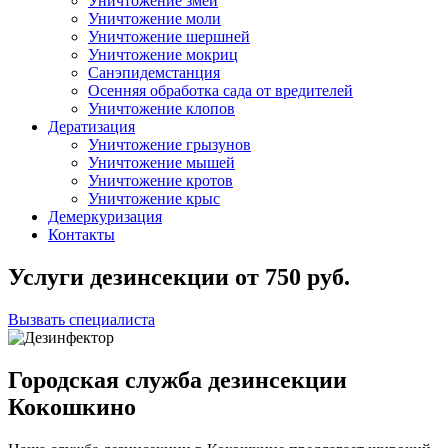
Уничтожение змей
Уничтожение моли
Уничтожение шершней
Уничтожение мокриц
Санэпидемстанция
Осенняя обработка сада от вредителей
Уничтожение клопов
Дератизация
Уничтожение грызунов
Уничтожение мышей
Уничтожение кротов
Уничтожение крыс
Демеркуризация
Контакты
Услуги дезинсекции
от
750
руб.
Вызвать специалиста
Городская служба дезинсекции
Кокошкино