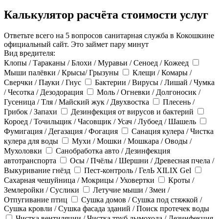
Калькулятор расчёта стоимости услуг
Ответьте всего на 5 вопросов санитарная служба в Кокошкине
официальный сайт. Это займет пару минут
Вид вредителя:
Клопы / Тараканы / Блохи / Муравьи / Сеноед / Кожеед
Мыши палёвки / Крысы/ Грызуны
Клещи / Комары /
Сверчки / Пауки / Гнус
Бактерии / Вирусы / Лишай / Чумка
/ Чесотка / Дезодорация
Моль / Огневки / Долгоносик /
Гусеница / Тля / Майский жук / Двухвостка
Плесень /
Грибок / Запахи
Дезинфекция от вирусов и бактерий
Короед / Точильщик / Часовщик / Усач / Лубоед / Шашель
Фумигация / Дегазация / Фогация
Санация кулера / Чистка
кулера для воды
Мухи / Мошки / Мошкара / Оводы /
Мухоловки
Санобработка авто / Дезинфекция
автотранспорта
Осы / Пчёлы / Шершни / Древесная пчела /
Выкуривание гнёзд
Пест-контроль / ГелЬ XILIX Gel
Сахарная чешуйница / Мокрицы / Уховертки
Кроты /
Землеройки / Суслики
Летучие мыши / Змеи /
Отпугивание птиц
Сушка домов / Сушка под стяжкой /
Сушка кровли / Сушка фасада зданий / Поиск протечек воды
Чистка вентиляции / Чистка труб дымохода / Дезинфекция