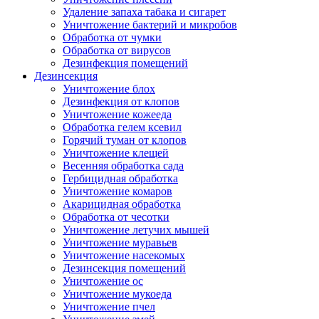
Удаление запаха табака и сигарет
Уничтожение бактерий и микробов
Обработка от чумки
Обработка от вирусов
Дезинфекция помещений
Дезинсекция
Уничтожение блох
Дезинфекция от клопов
Уничтожение кожееда
Обработка гелем ксевил
Горячий туман от клопов
Уничтожение клещей
Весенняя обработка сада
Гербицидная обработка
Уничтожение комаров
Акарицидная обработка
Обработка от чесотки
Уничтожение летучих мышей
Уничтожение муравьев
Уничтожение насекомых
Дезинсекция помещений
Уничтожение ос
Уничтожение мукоеда
Уничтожение пчел