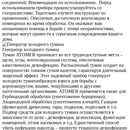
соединений. Рекомендации по использованию. Перед
использованием прибора проконсультируйтесь со
специалистами. Тщательно изучите инструкцию по
применению. Обеспечьте достаточную вентиляцию в
помещении во время обработки. Он оказыват вам
неоценимую помощь в борьбе с этими неприятностями,
которые могут привести к серьезным повреждениям вашего
дома.
Генератор холодного тумана
Туман ATOMER проникает во все труднодоступные места –
щели, углы, вентиляционная система, обеспечивая
качественную дезинфекцию. Распыленный туман оседает на
поверхностях тонким сухим налетом, гарантируя длительный
защитный эффект. Этот надежный прибор генерирует
холодную туманообразную взвесь для борьбы с
коронавирусом, вшами, чешуйницами и другими
патогенными организмами. ATOMER применяется также для:
Гербицидной обработки (уничтожение борщевика);
Акарицидной обработки (уничтожение клещей); Газации
(фумигация) древесины, тары, подвалов, подпольев и т.п.
Подбор средств для холодного тумана осуществляется в
зависимости от цели - дезинфекция, дезинсекция, фумигация
помещений, отлов насекомых и т.д. Единственный способ
убить инфекцию навсегда – провести туманную дезинфекцию