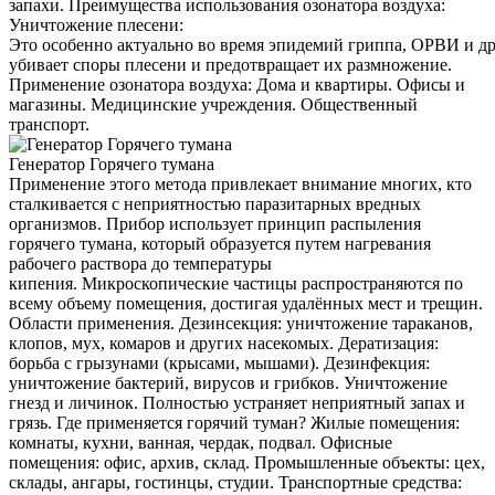
запахи. Преимущества использования озонатора воздуха:
Уничтожение плесени:
Это особенно актуально во время эпидемий гриппа, ОРВИ и д
убивает споры плесени и предотвращает их размножение.
Применение озонатора воздуха: Дома и квартиры. Офисы и
магазины. Медицинские учреждения. Общественный
транспорт.
Генератор Горячего тумана
Применение этого метода привлекает внимание многих, кто
сталкивается с неприятностью паразитарных вредных
организмов. Прибор использует принцип распыления
горячего тумана, который образуется путем нагревания
рабочего раствора до температуры
кипения. Микроскопические частицы распространяются по
всему объему помещения, достигая удалённых мест и трещин.
Области применения. Дезинсекция: уничтожение тараканов,
клопов, мух, комаров и других насекомых. Дератизация:
борьба с грызунами (крысами, мышами). Дезинфекция:
уничтожение бактерий, вирусов и грибков. Уничтожение
гнезд и личинок. Полностью устраняет неприятный запах и
грязь. Где применяется горячий туман? Жилые помещения:
комнаты, кухни, ванная, чердак, подвал. Офисные
помещения: офис, архив, склад. Промышленные объекты: цех,
склады, ангары, гостинцы, студии. Транспортные средства: