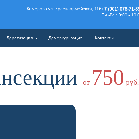
Кемерово ул. Красноармейская, 116
+7 (901) 078-71-8
Пн.-Вс.: 9:00 - 19:
Дератизация
Демеркуризация
Контакты
инсекции
750
от
руб.