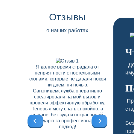
Отзывы
о наших работах
Ч
Дез
Я долгое время страдала от
В нашем 
иму
неприятности с постельными
скапли
клопами, которые не давали покоя
соседних
ни днем, ни ночью.
Дезобрабо
П
Санэпидемслужба оперативно
договор на
среагировали на мой вызов и
что позво
Про
провели эффективную обработку.
вредите
ста
Теперь я могу спать спокойно, а
высокий
главное, без зуда и покраснений.
б
Благодарю за профессиональный
Без
подход!
пра