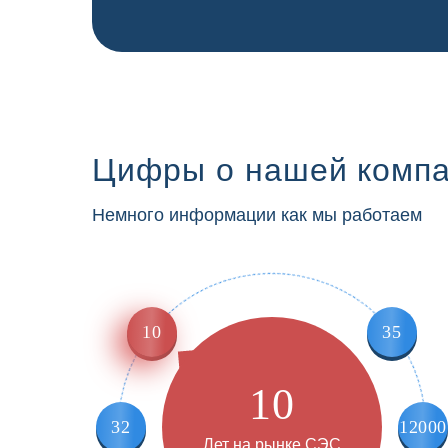
Цифры о нашей комп
Немного информации как мы работаем
10
35
10
32
12000
Лет на рынке СЭС