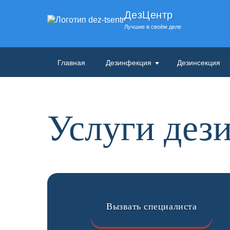
ДезЦентр
Лучшие в своём деле
Главная
Дезинфекция
Дезинсекция
Услуги дез
Вызвать специалиста