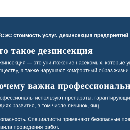
то такое дезинсекция
инсекция — это уничтожение насекомых, которые у
ресторане постоянно
В приусадебном участке у нас
ществу, а также нарушают комфортный образ жизн
вались тараканы из
была проблема с борщевиком,
 нежилых помещений.
который портил внешний вид и
тка заключили с нами
представлял угрозу для здоровья.
очему важна профессиональн
 регулярную обработку,
В санинспекции провели
лило нам избавиться от
химическую обработку участка,
фессионалы используют препараты, гарантирующие
лей и поддерживать
ликвидировав сорняки и
диях развития, в том числе личинок, яиц.
 уровень санитарной
обезопасив нашу территорию.
езопасности.
опасность. Специалисты применяют безопасные пре
вила проведения работ.