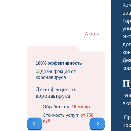
Ком
ва
Гар
уни
Акция
Эко
для
кон
Дез
100% эффективность
ко
Травит
П
Дезинфекция от
коронавируса
Уни
вкл
Обработка за
15 минут
Стоимость услуги
от 750
Про
руб
про