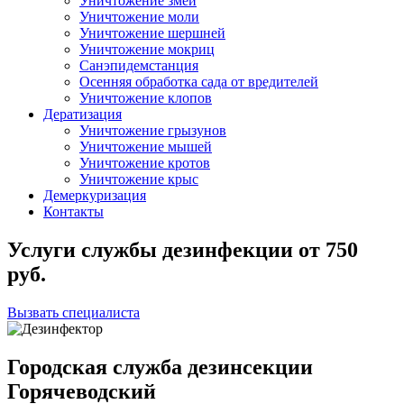
Уничтожение змей
Уничтожение моли
Уничтожение шершней
Уничтожение мокриц
Санэпидемстанция
Осенняя обработка сада от вредителей
Уничтожение клопов
Дератизация
Уничтожение грызунов
Уничтожение мышей
Уничтожение кротов
Уничтожение крыс
Демеркуризация
Контакты
Услуги службы дезинфекции
от
750
руб.
Вызвать специалиста
Городская служба дезинсекции
Горячеводский