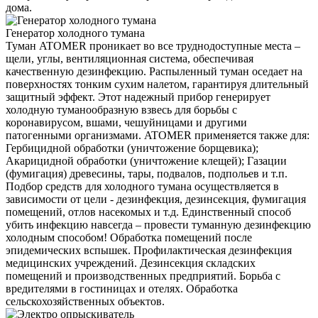
дома.
Генератор холодного тумана
Туман ATOMER проникает во все труднодоступные места –
щели, углы, вентиляционная система, обеспечивая
качественную дезинфекцию. Распыленный туман оседает на
поверхностях тонким сухим налетом, гарантируя длительный
защитный эффект. Этот надежный прибор генерирует
холодную туманообразную взвесь для борьбы с
коронавирусом, вшами, чешуйницами и другими
патогенными организмами. ATOMER применяется также для:
Гербицидной обработки (уничтожение борщевика);
Акарицидной обработки (уничтожение клещей); Газации
(фумигация) древесины, тары, подвалов, подпольев и т.п.
Подбор средств для холодного тумана осуществляется в
зависимости от цели - дезинфекция, дезинсекция, фумигация
помещений, отлов насекомых и т.д. Единственный способ
убить инфекцию навсегда – провести туманную дезинфекцию
холодным способом! Обработка помещений после
эпидемических вспышек. Профилактическая дезинфекция
медицинских учреждений. Дезинсекция складских
помещений и производственных предприятий. Борьба с
вредителями в гостиницах и отелях. Обработка
сельскохозяйственных объектов.