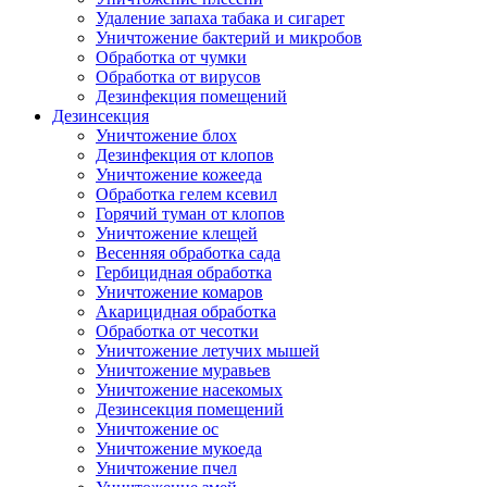
Удаление запаха табака и сигарет
Уничтожение бактерий и микробов
Обработка от чумки
Обработка от вирусов
Дезинфекция помещений
Дезинсекция
Уничтожение блох
Дезинфекция от клопов
Уничтожение кожееда
Обработка гелем ксевил
Горячий туман от клопов
Уничтожение клещей
Весенняя обработка сада
Гербицидная обработка
Уничтожение комаров
Акарицидная обработка
Обработка от чесотки
Уничтожение летучих мышей
Уничтожение муравьев
Уничтожение насекомых
Дезинсекция помещений
Уничтожение ос
Уничтожение мукоеда
Уничтожение пчел