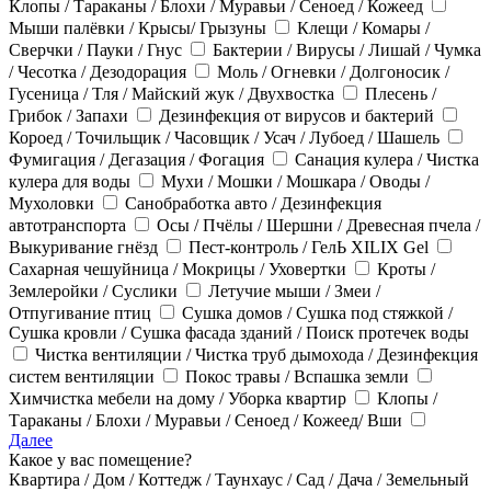
Клопы / Тараканы / Блохи / Муравьи / Сеноед / Кожеед
Мыши палёвки / Крысы/ Грызуны
Клещи / Комары /
Сверчки / Пауки / Гнус
Бактерии / Вирусы / Лишай / Чумка
/ Чесотка / Дезодорация
Моль / Огневки / Долгоносик /
Гусеница / Тля / Майский жук / Двухвостка
Плесень /
Грибок / Запахи
Дезинфекция от вирусов и бактерий
Короед / Точильщик / Часовщик / Усач / Лубоед / Шашель
Фумигация / Дегазация / Фогация
Санация кулера / Чистка
кулера для воды
Мухи / Мошки / Мошкара / Оводы /
Мухоловки
Санобработка авто / Дезинфекция
автотранспорта
Осы / Пчёлы / Шершни / Древесная пчела /
Выкуривание гнёзд
Пест-контроль / ГелЬ XILIX Gel
Сахарная чешуйница / Мокрицы / Уховертки
Кроты /
Землеройки / Суслики
Летучие мыши / Змеи /
Отпугивание птиц
Сушка домов / Сушка под стяжкой /
Сушка кровли / Сушка фасада зданий / Поиск протечек воды
Чистка вентиляции / Чистка труб дымохода / Дезинфекция
систем вентиляции
Покос травы / Вспашка земли
Химчистка мебели на дому / Уборка квартир
Клопы /
Тараканы / Блохи / Муравьи / Сеноед / Кожеед/ Вши
Далее
Какое у вас помещение?
Квартира / Дом / Коттедж / Таунхаус / Сад / Дача / Земельный