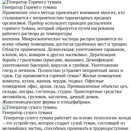
Генератор Горячего тумана
Применение этого метода привлекает внимание многих, кто
сталкивается с неприятностью паразитарных вредных
организмов. Прибор использует принцип распыления
горячего тумана, который образуется путем нагревания
рабочего раствора до температуры
кипения. Микроскопические частицы распространяются по
всему объему помещения, достигая удалённых мест и трещин.
Области применения. Дезинсекция: уничтожение тараканов,
клопов, мух, комаров и других насекомых. Дератизация:
борьба с грызунами (крысами, мышами). Дезинфекция:
уничтожение бактерий, вирусов и грибков. Уничтожение
гнезд и личинок. Полностью устраняет неприятный запах и
грязь. Где применяется горячий туман? Жилые помещения:
комнаты, кухни, ванная, чердак, подвал. Офисные
помещения: офис, архив, склад. Промышленные объекты: цех,
склады, ангары, гостинцы, студии. Транспортные средства:
автомобиль, грузовик, вагончик, дачный домик.
Животноводческие фермы и птицефабрики.
Генератор сухого тумана
Генератор сухого тумана работает на основе технологии холод
– это устройство, которое создает сухой туман, состоящий из
мельчайших частиц, способных проникать в труднодоступные