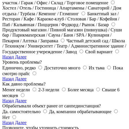
участок / Гараж / Офис / Склад / Торговое помещение
Хостел / Отель / Гостиница / Апартамены / Санаторий / Дом
отдыха / Турбаза / Кемпинг / Глэмпинг
Банкетный зал /
Ресторан / Кафе / Караоке-клуб / Столовая / Бар / Кофейня /
Паб / Кальянная / Пиццерия / Фудкорд / Рынок / Базар
Продуктовый магазин / Пивной магазин (пивнушка) / Суши
бар / Парикмахерская / Сауна / Баня / SPA / Кулинария /
Пекарня / Аптека / Заправка
Частный детский сад / Школа
/ Техникум / Университет / Театр / Административное здание /
Государственное учереждение / Завод
Свой вариант
Назад
Далее
Уровень проблемы?
Единично, редко
Достаточно много
Их тьма
Пока
смотрю прайс
Назад
Далее
Как давно проблемы?
Менее недели
2-3 недели
Более месяца
Свыше 6
месяцев
Назад
Далее
Обрабатывали объект ранее от санпединстанция?
Да. самостоятельно
Да, компании обрабатывающие
Нет
Назад
Далее
Позвоните, чтобы уточнить стоимость