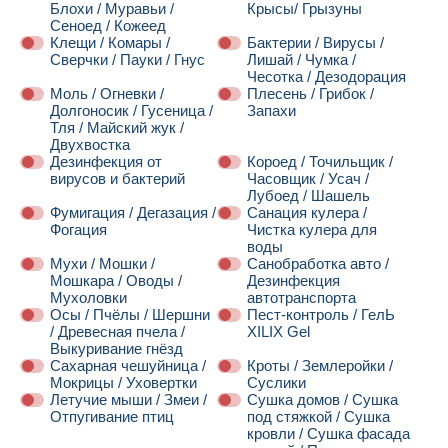
Блохи / Муравьи /
Крысы/ Грызуны
Сеноед / Кожеед
Клещи / Комары /
Бактерии / Вирусы /
Сверчки / Пауки / Гнус
Лишай / Чумка /
Чесотка / Дезодорация
Моль / Огневки /
Плесень / Грибок /
Долгоносик / Гусеница /
Запахи
Тля / Майский жук /
Двухвостка
Дезинфекция от
Короед / Точильщик /
вирусов и бактерий
Часовщик / Усач /
Лубоед / Шашель
Фумигация / Дегазация /
Санация кулера /
Фогация
Чистка кулера для
воды
Мухи / Мошки /
Санобработка авто /
Мошкара / Оводы /
Дезинфекция
Мухоловки
автотранспорта
Осы / Пчёлы / Шершни
Пест-контроль / ГелЬ
/ Древесная пчела /
XILIX Gel
Выкуривание гнёзд
Сахарная чешуйница /
Кроты / Землеройки /
Мокрицы / Уховертки
Суслики
Летучие мыши / Змеи /
Сушка домов / Сушка
Отпугивание птиц
под стяжкой / Сушка
кровли / Сушка фасада