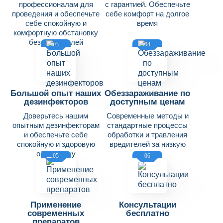
профессионалам для
с гарантией. Обеспечьте
проведения и обеспечьте
себе комфорт на долгое
себе спокойную и
время
комфортную обстановку
без вредителей
03
04
Большой опыт наших
Обеззараживание по
дезинфекторов
доступным ценам
Доверьтесь нашим
Современные методы и
опытным дезинфекторам
стандартные процессы
и обеспечьте себе
обработки и травления
спокойную и здоровую
вредителей за низкую
обстановку
цену
05
06
Применение
Консультации
современных
бесплатно
препаратов