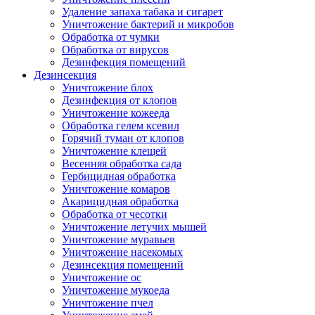
Удаление запаха табака и сигарет
Уничтожение бактерий и микробов
Обработка от чумки
Обработка от вирусов
Дезинфекция помещений
Дезинсекция
Уничтожение блох
Дезинфекция от клопов
Уничтожение кожееда
Обработка гелем ксевил
Горячий туман от клопов
Уничтожение клещей
Весенняя обработка сада
Гербицидная обработка
Уничтожение комаров
Акарицидная обработка
Обработка от чесотки
Уничтожение летучих мышей
Уничтожение муравьев
Уничтожение насекомых
Дезинсекция помещений
Уничтожение ос
Уничтожение мукоеда
Уничтожение пчел