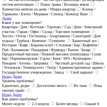
систем вентиляции
Покос травы / Вспашка земли
Химчистка мебели на дому / Уборка квартир
Клопы /
Тараканы / Блохи / Муравьи / Сеноед / Кожеед/ Вши
Далее
Какое у вас помещение?
Квартира / Дом / Коттедж / Таунхаус / Сад / Дача / Земельный
участок / Гараж / Офис / Склад / Торговое помещение
Хостел / Отель / Гостиница / Апартамены / Санаторий / Дом
отдыха / Турбаза / Кемпинг / Глэмпинг
Банкетный зал /
Ресторан / Кафе / Караоке-клуб / Столовая / Бар / Кофейня /
Паб / Кальянная / Пиццерия / Фудкорд / Рынок / Базар
Продуктовый магазин / Пивной магазин (пивнушка) / Суши
бар / Парикмахерская / Сауна / Баня / SPA / Кулинария /
Пекарня / Аптека / Заправка
Частный детский сад / Школа
/ Техникум / Университет / Театр / Административное здание /
Государственное учереждение / Завод
Свой вариант
Назад
Далее
Уровень проблемы?
Единично, редко
Достаточно много
Их тьма
Пока
смотрю прайс
Назад
Далее
Как давно проблемы?
Менее недели
2-3 недели
Более месяца
Свыше 6