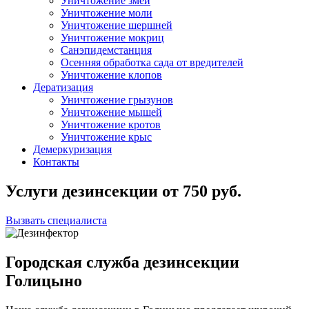
Уничтожение змей
Уничтожение моли
Уничтожение шершней
Уничтожение мокриц
Санэпидемстанция
Осенняя обработка сада от вредителей
Уничтожение клопов
Дератизация
Уничтожение грызунов
Уничтожение мышей
Уничтожение кротов
Уничтожение крыс
Демеркуризация
Контакты
Услуги дезинсекции
от
750
руб.
Вызвать специалиста
Городская служба дезинсекции
Голицыно