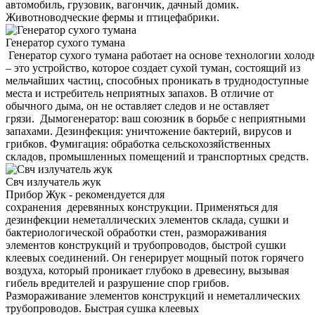
автомобиль, грузовик, вагончик, дачный домик.
Животноводческие фермы и птицефабрики.
Генератор сухого тумана
Генератор сухого тумана работает на основе технологии холод
– это устройство, которое создает сухой туман, состоящий из
мельчайших частиц, способных проникать в труднодоступные
места и истребитель неприятных запахов. В отличие от
обычного дыма, он не оставляет следов и не оставляет
грязи. Дымогенератор: ваш союзник в борьбе с неприятными
запахами. Дезинфекция: уничтожение бактерий, вирусов и
грибков. Фумигация: обработка сельскохозяйственных
складов, промышленных помещений и транспортных средств.
Свч излучатель жук
Прибор Жук - рекомендуется для
сохранения деревянных конструкции. Применяться для
дезинфекции неметаллических элементов склада, сушки и
бактериологической обработки стен, размораживания
элементов конструкций и трубопроводов, быстрой сушки
клеевых соединений. Он генерирует мощный поток горячего
воздуха, который проникает глубоко в древесину, вызывая
гибель вредителей и разрушение спор грибов.
Размораживание элементов конструкций и неметаллических
трубопроводов. Быстрая сушка клеевых