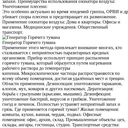
запахи. Преимущества использования озонатора воздуха:
Уничтожение плесени:
Это особенно актуально во время эпидемий гриппа, ОРВИ и д
убивает споры плесени и предотвращает их размножение.
Применение озонатора воздуха: Дома и квартиры. Офисы и
магазины. Медицинские учреждения. Общественный
транспорт.
Генератор Горячего тумана
Применение этого метода привлекает внимание многих, кто
сталкивается с неприятностью паразитарных вредных
организмов. Прибор использует принцип распыления
горячего тумана, который образуется путем нагревания
рабочего раствора до температуры
кипения. Микроскопические частицы распространяются по
всему объему помещения, достигая удалённых мест и трещин.
Области применения. Дезинсекция: уничтожение тараканов,
клопов, мух, комаров и других насекомых. Дератизация:
борьба с грызунами (крысами, мышами). Дезинфекция:
уничтожение бактерий, вирусов и грибков. Уничтожение
гнезд и личинок. Полностью устраняет неприятный запах и
грязь. Где применяется горячий туман? Жилые помещения:
комнаты, кухни, ванная, чердак, подвал. Офисные
помещения: офис, архив, склад. Промышленные объекты: цех,
склады, ангары, гостинцы, студии. Транспортные средства: