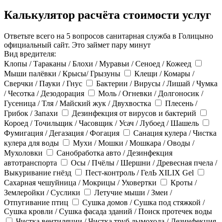
Калькулятор расчёта стоимости услуг
Ответьте всего на 5 вопросов санитарная служба в Голицыно
официальный сайт. Это займет пару минут
Вид вредителя:
Клопы / Тараканы / Блохи / Муравьи / Сеноед / Кожеед
Мыши палёвки / Крысы/ Грызуны
Клещи / Комары /
Сверчки / Пауки / Гнус
Бактерии / Вирусы / Лишай / Чумка
/ Чесотка / Дезодорация
Моль / Огневки / Долгоносик /
Гусеница / Тля / Майский жук / Двухвостка
Плесень /
Грибок / Запахи
Дезинфекция от вирусов и бактерий
Короед / Точильщик / Часовщик / Усач / Лубоед / Шашель
Фумигация / Дегазация / Фогация
Санация кулера / Чистка
кулера для воды
Мухи / Мошки / Мошкара / Оводы /
Мухоловки
Санобработка авто / Дезинфекция
автотранспорта
Осы / Пчёлы / Шершни / Древесная пчела /
Выкуривание гнёзд
Пест-контроль / ГелЬ XILIX Gel
Сахарная чешуйница / Мокрицы / Уховертки
Кроты /
Землеройки / Суслики
Летучие мыши / Змеи /
Отпугивание птиц
Сушка домов / Сушка под стяжкой /
Сушка кровли / Сушка фасада зданий / Поиск протечек воды
Чистка вентиляции / Чистка труб дымохода / Дезинфекция