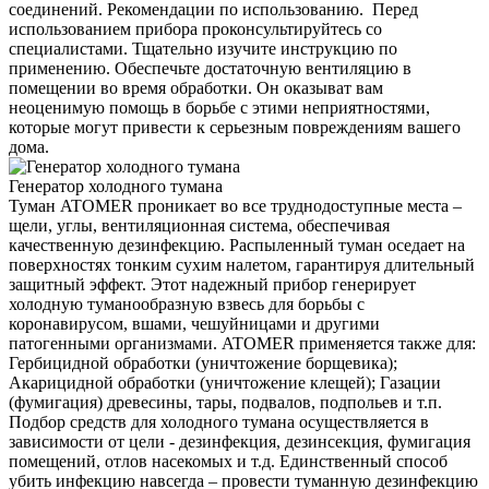
соединений. Рекомендации по использованию. Перед
использованием прибора проконсультируйтесь со
специалистами. Тщательно изучите инструкцию по
применению. Обеспечьте достаточную вентиляцию в
помещении во время обработки. Он оказыват вам
неоценимую помощь в борьбе с этими неприятностями,
которые могут привести к серьезным повреждениям вашего
дома.
Генератор холодного тумана
Туман ATOMER проникает во все труднодоступные места –
щели, углы, вентиляционная система, обеспечивая
качественную дезинфекцию. Распыленный туман оседает на
поверхностях тонким сухим налетом, гарантируя длительный
защитный эффект. Этот надежный прибор генерирует
холодную туманообразную взвесь для борьбы с
коронавирусом, вшами, чешуйницами и другими
патогенными организмами. ATOMER применяется также для:
Гербицидной обработки (уничтожение борщевика);
Акарицидной обработки (уничтожение клещей); Газации
(фумигация) древесины, тары, подвалов, подпольев и т.п.
Подбор средств для холодного тумана осуществляется в
зависимости от цели - дезинфекция, дезинсекция, фумигация
помещений, отлов насекомых и т.д. Единственный способ
убить инфекцию навсегда – провести туманную дезинфекцию