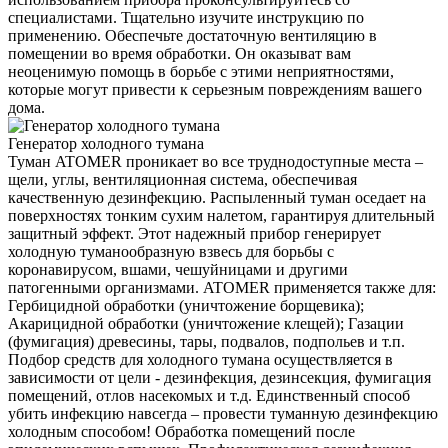
специалистами. Тщательно изучите инструкцию по
применению. Обеспечьте достаточную вентиляцию в
помещении во время обработки. Он оказыват вам
неоценимую помощь в борьбе с этими неприятностями,
которые могут привести к серьезным повреждениям вашего
дома.
Генератор холодного тумана
Туман ATOMER проникает во все труднодоступные места –
щели, углы, вентиляционная система, обеспечивая
качественную дезинфекцию. Распыленный туман оседает на
поверхностях тонким сухим налетом, гарантируя длительный
защитный эффект. Этот надежный прибор генерирует
холодную туманообразную взвесь для борьбы с
коронавирусом, вшами, чешуйницами и другими
патогенными организмами. ATOMER применяется также для:
Гербицидной обработки (уничтожение борщевика);
Акарицидной обработки (уничтожение клещей); Газации
(фумигация) древесины, тары, подвалов, подпольев и т.п.
Подбор средств для холодного тумана осуществляется в
зависимости от цели - дезинфекция, дезинсекция, фумигация
помещений, отлов насекомых и т.д. Единственный способ
убить инфекцию навсегда – провести туманную дезинфекцию
холодным способом! Обработка помещений после