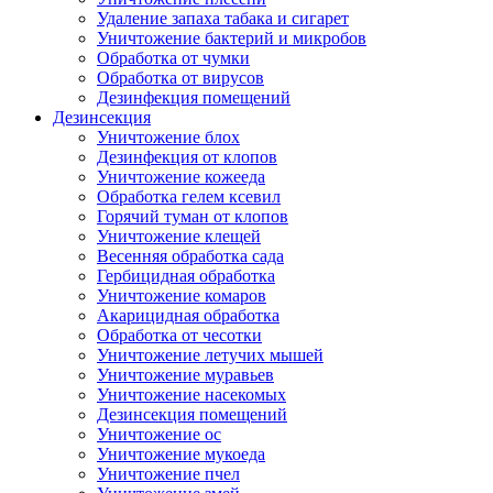
Удаление запаха табака и сигарет
Уничтожение бактерий и микробов
Обработка от чумки
Обработка от вирусов
Дезинфекция помещений
Дезинсекция
Уничтожение блох
Дезинфекция от клопов
Уничтожение кожееда
Обработка гелем ксевил
Горячий туман от клопов
Уничтожение клещей
Весенняя обработка сада
Гербицидная обработка
Уничтожение комаров
Акарицидная обработка
Обработка от чесотки
Уничтожение летучих мышей
Уничтожение муравьев
Уничтожение насекомых
Дезинсекция помещений
Уничтожение ос
Уничтожение мукоеда
Уничтожение пчел