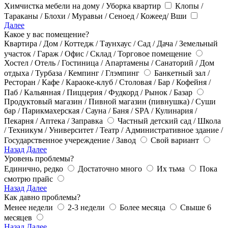
Химчистка мебели на дому / Уборка квартир
Клопы /
Тараканы / Блохи / Муравьи / Сеноед / Кожеед/ Вши
Далее
Какое у вас помещение?
Квартира / Дом / Коттедж / Таунхаус / Сад / Дача / Земельный
участок / Гараж / Офис / Склад / Торговое помещение
Хостел / Отель / Гостиница / Апартамены / Санаторий / Дом
отдыха / Турбаза / Кемпинг / Глэмпинг
Банкетный зал /
Ресторан / Кафе / Караоке-клуб / Столовая / Бар / Кофейня /
Паб / Кальянная / Пиццерия / Фудкорд / Рынок / Базар
Продуктовый магазин / Пивной магазин (пивнушка) / Суши
бар / Парикмахерская / Сауна / Баня / SPA / Кулинария /
Пекарня / Аптека / Заправка
Частный детский сад / Школа
/ Техникум / Университет / Театр / Административное здание /
Государственное учереждение / Завод
Свой вариант
Назад
Далее
Уровень проблемы?
Единично, редко
Достаточно много
Их тьма
Пока
смотрю прайс
Назад
Далее
Как давно проблемы?
Менее недели
2-3 недели
Более месяца
Свыше 6
месяцев
Назад
Далее