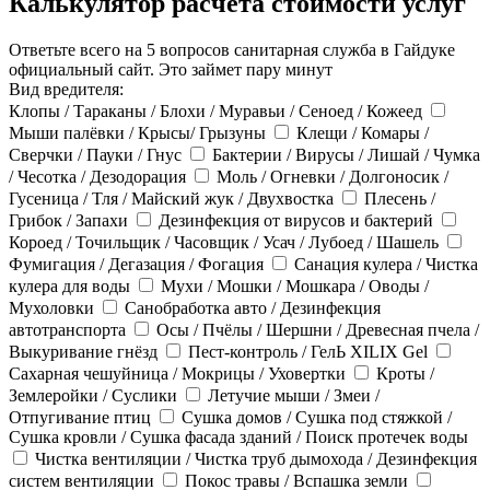
Калькулятор расчёта стоимости услуг
Ответьте всего на 5 вопросов санитарная служба в Гайдуке
официальный сайт. Это займет пару минут
Вид вредителя:
Клопы / Тараканы / Блохи / Муравьи / Сеноед / Кожеед
Мыши палёвки / Крысы/ Грызуны
Клещи / Комары /
Сверчки / Пауки / Гнус
Бактерии / Вирусы / Лишай / Чумка
/ Чесотка / Дезодорация
Моль / Огневки / Долгоносик /
Гусеница / Тля / Майский жук / Двухвостка
Плесень /
Грибок / Запахи
Дезинфекция от вирусов и бактерий
Короед / Точильщик / Часовщик / Усач / Лубоед / Шашель
Фумигация / Дегазация / Фогация
Санация кулера / Чистка
кулера для воды
Мухи / Мошки / Мошкара / Оводы /
Мухоловки
Санобработка авто / Дезинфекция
автотранспорта
Осы / Пчёлы / Шершни / Древесная пчела /
Выкуривание гнёзд
Пест-контроль / ГелЬ XILIX Gel
Сахарная чешуйница / Мокрицы / Уховертки
Кроты /
Землеройки / Суслики
Летучие мыши / Змеи /
Отпугивание птиц
Сушка домов / Сушка под стяжкой /
Сушка кровли / Сушка фасада зданий / Поиск протечек воды
Чистка вентиляции / Чистка труб дымохода / Дезинфекция
систем вентиляции
Покос травы / Вспашка земли