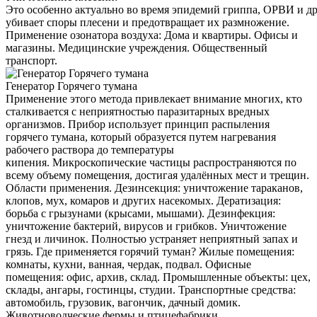
Это особенно актуально во время эпидемий гриппа, ОРВИ и д
убивает споры плесени и предотвращает их размножение.
Применение озонатора воздуха: Дома и квартиры. Офисы и
магазины. Медицинские учреждения. Общественный
транспорт.
Генератор Горячего тумана
Применение этого метода привлекает внимание многих, кто
сталкивается с неприятностью паразитарных вредных
организмов. Прибор использует принцип распыления
горячего тумана, который образуется путем нагревания
рабочего раствора до температуры
кипения. Микроскопические частицы распространяются по
всему объему помещения, достигая удалённых мест и трещин.
Области применения. Дезинсекция: уничтожение тараканов,
клопов, мух, комаров и других насекомых. Дератизация:
борьба с грызунами (крысами, мышами). Дезинфекция:
уничтожение бактерий, вирусов и грибков. Уничтожение
гнезд и личинок. Полностью устраняет неприятный запах и
грязь. Где применяется горячий туман? Жилые помещения:
комнаты, кухни, ванная, чердак, подвал. Офисные
помещения: офис, архив, склад. Промышленные объекты: цех,
склады, ангары, гостинцы, студии. Транспортные средства:
автомобиль, грузовик, вагончик, дачный домик.
Животноводческие фермы и птицефабрики.