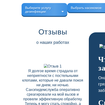
Выберите услугу
Выбрать насекомое:
дезинфекции:
Отзывы
о наших работах
Ч
з
Я долгое время страдала от
В нашем 
неприятности с постельными
скапли
Она
клопами, которые не давали покоя
соседних
гря
ни днем, ни ночью.
Дезобрабо
Санэпидемслужба оперативно
договор на
заб
среагировали на мой вызов и
что позво
провели эффективную обработку.
вредите
С
Теперь я могу спать спокойно, а
высокий