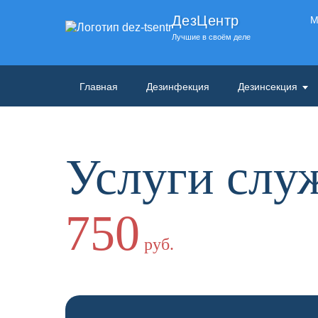
ДезЦентр
М
Лучшие в своём деле
Главная
Дезинфекция
Дезинсекция
Услуги слу
750
руб.