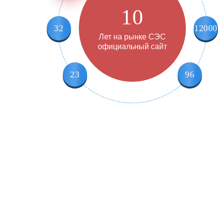
10
32
12000
Лет на рынке СЭС
официальный сайт
23
96