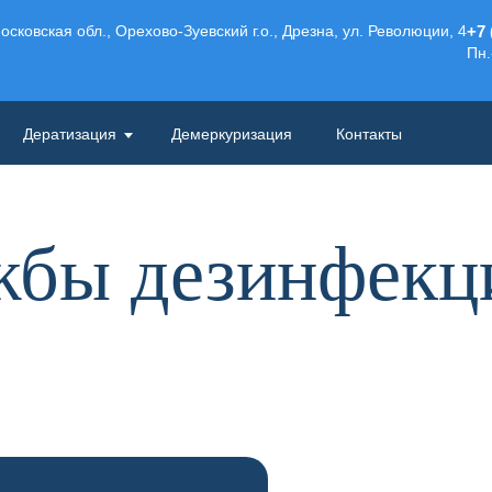
осковская обл., Орехово-Зуевский г.о., Дрезна, ул. Революции, 4
+7 
Пн.
Дератизация
Демеркуризация
Контакты
жбы дезинфек