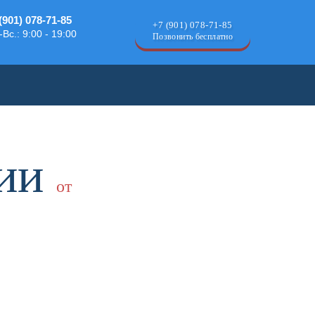
(901) 078-71-85
+7 (901) 078-71-85
-Вс.: 9:00 - 19:00
Позвонить бесплатно
ции
от