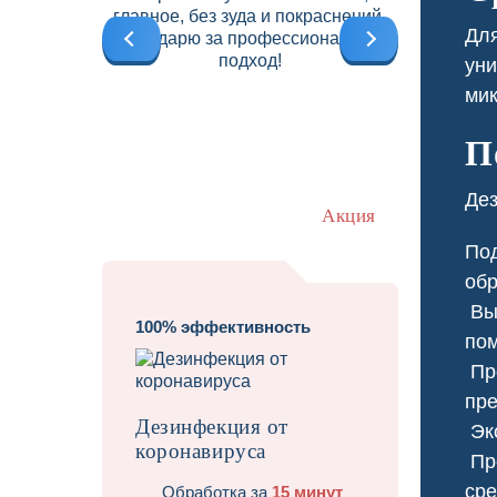
главное, без зуда и покраснений.
б
Для
Благодарю за профессиональный
подход!
уни
мик
П
Дез
Акция
Под
обр
Выб
100% эффективность
пом
Про
Травит
пре
Дезинфекция от
Экс
коронавируса
Про
сре
Обработка за
15 минут