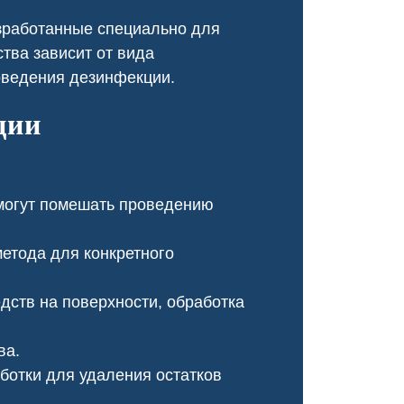
оперативно, провели ка
зработанные специально для
обработку, и теперь му
не бывало!
тва зависит от вида
оведения дезинфекции.
ции
могут помешать проведению
етода для конкретного
ств на поверхности, обработка
Чумка у щенка
Чесотка салон кр
ва.
отки для удаления остатков