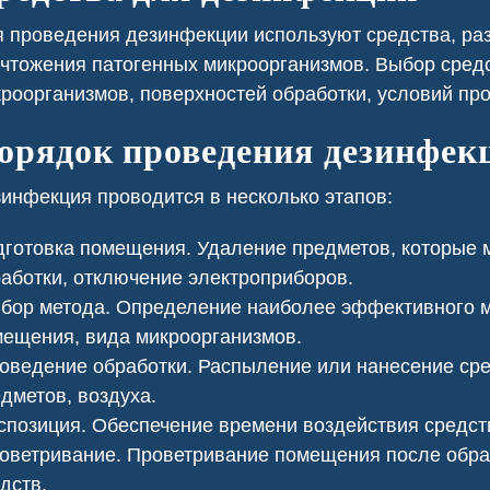
езопасности.
 проведения дезинфекции используют средства, ра
чтожения патогенных микроорганизмов. Выбор средс
роорганизмов, поверхностей обработки, условий пр
орядок проведения дезинфек
инфекция проводится в несколько этапов:
готовка помещения. Удаление предметов, которые 
аботки, отключение электроприборов.
ор метода. Определение наиболее эффективного м
ещения, вида микроорганизмов.
ведение обработки. Распыление или нанесение сред
ь клопов
Сеноед в доме
дметов, воздуха.
позиция. Обеспечение времени воздействия средст
ветривание. Проветривание помещения после обраб
дств.