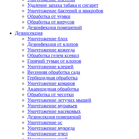
Удаление запаха табака и сигарет
Уничтожение бактерий и микробов
Обработка от чумки
Обработка от вирусов
Дезинфекция помещений
Дезинсекция
Уничтожение блох
Дезинфекция от клопов
Уничтожение кожееда
Обработка гелем ксевил
Горячий туман от клопов
Уничтожение клещей
Весенняя обработка сада
Гербицидная обработка
Уничтожение комаров
Акарицидная обработка
Обработка от чесотки
Уничтожение летучих мышей
Уничтожение муравьев
Уничтожение насекомых
Дезинсекция помещений
Уничтожение ос
Уничтожение мукоеда
Уничтожение пчел