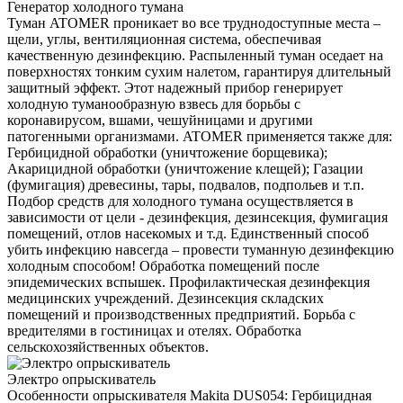
Генератор холодного тумана
Туман ATOMER проникает во все труднодоступные места –
щели, углы, вентиляционная система, обеспечивая
качественную дезинфекцию. Распыленный туман оседает на
поверхностях тонким сухим налетом, гарантируя длительный
защитный эффект. Этот надежный прибор генерирует
холодную туманообразную взвесь для борьбы с
коронавирусом, вшами, чешуйницами и другими
патогенными организмами. ATOMER применяется также для:
Гербицидной обработки (уничтожение борщевика);
Акарицидной обработки (уничтожение клещей); Газации
(фумигация) древесины, тары, подвалов, подпольев и т.п.
Подбор средств для холодного тумана осуществляется в
зависимости от цели - дезинфекция, дезинсекция, фумигация
помещений, отлов насекомых и т.д. Единственный способ
убить инфекцию навсегда – провести туманную дезинфекцию
холодным способом! Обработка помещений после
эпидемических вспышек. Профилактическая дезинфекция
медицинских учреждений. Дезинсекция складских
помещений и производственных предприятий. Борьба с
вредителями в гостиницах и отелях. Обработка
сельскохозяйственных объектов.
Электро опрыскиватель
Особенности опрыскивателя Makita DUS054: Гербицидная