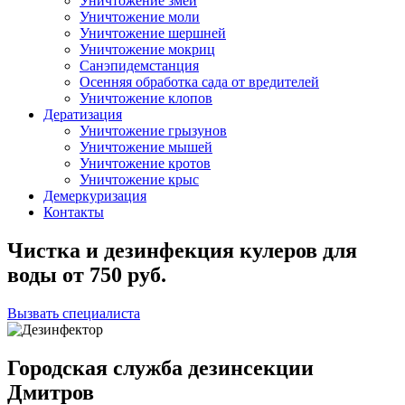
Уничтожение змей
Уничтожение моли
Уничтожение шершней
Уничтожение мокриц
Санэпидемстанция
Осенняя обработка сада от вредителей
Уничтожение клопов
Дератизация
Уничтожение грызунов
Уничтожение мышей
Уничтожение кротов
Уничтожение крыс
Демеркуризация
Контакты
Чистка и дезинфекция кулеров для
воды
от
750
руб.
Вызвать специалиста
Городская служба дезинсекции
Дмитров