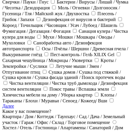
Сверчки / Пауки / Гнус
Бактерии / Вирусы / Лишай / Чумка
/ Чесотка / Дезодорация
Моль / Огневки / Долгоносик /
Гусеница / Тля / Майский жук / Двухвостка
Плесень /
Грибок / Запахи
Дезинфекция от вирусов и бактерий
Короед / Точильщик / Часовщик / Усач / Лубоед / Шашель
Фумигация / Дегазация / Фогация
Санация кулера / Чистка
кулера для воды
Мухи / Мошки / Мошкара / Оводы /
Мухоловки
Санобработка авто / Дезинфекция
автотранспорта
Осы / Пчёлы / Шершни / Древесная пчела /
Выкуривание гнёзд
Пест-контроль / ГелЬ XILIX Gel
Сахарная чешуйница / Мокрицы / Уховертки
Кроты /
Землеройки / Суслики
Летучие мыши / Змеи /
Отпугивание птиц
Сушка домов / Сушка под стяжкой /
Сушка кровли / Сушка фасада зданий / Поиск протечек воды
Чистка вентиляции / Чистка труб дымохода / Дезинфекция
систем вентиляции
Покос травы / Вспашка земли
Химчистка мебели на дому / Уборка квартир
Клопы /
Тараканы / Блохи / Муравьи / Сеноед / Кожеед/ Вши
Далее
Какое у вас помещение?
Квартира / Дом / Коттедж / Таунхаус / Сад / Дача / Земельный
участок / Гараж / Офис / Склад / Торговое помещение
Хостел / Отель / Гостиница / Апартамены / Санаторий / Дом