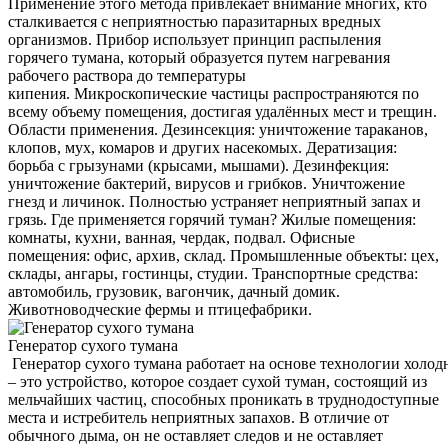
Применение этого метода привлекает внимание многих, кто
сталкивается с неприятностью паразитарных вредных
организмов. Прибор использует принцип распыления
горячего тумана, который образуется путем нагревания
рабочего раствора до температуры
кипения. Микроскопические частицы распространяются по
всему объему помещения, достигая удалённых мест и трещин.
Области применения. Дезинсекция: уничтожение тараканов,
клопов, мух, комаров и других насекомых. Дератизация:
борьба с грызунами (крысами, мышами). Дезинфекция:
уничтожение бактерий, вирусов и грибков. Уничтожение
гнезд и личинок. Полностью устраняет неприятный запах и
грязь. Где применяется горячий туман? Жилые помещения:
комнаты, кухни, ванная, чердак, подвал. Офисные
помещения: офис, архив, склад. Промышленные объекты: цех,
склады, ангары, гостинцы, студии. Транспортные средства:
автомобиль, грузовик, вагончик, дачный домик.
Животноводческие фермы и птицефабрики.
Генератор сухого тумана
Генератор сухого тумана работает на основе технологии холод
– это устройство, которое создает сухой туман, состоящий из
мельчайших частиц, способных проникать в труднодоступные
места и истребитель неприятных запахов. В отличие от
обычного дыма, он не оставляет следов и не оставляет