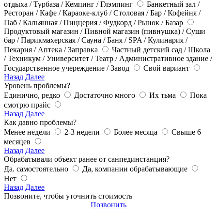
отдыха / Турбаза / Кемпинг / Глэмпинг
Банкетный зал /
Ресторан / Кафе / Караоке-клуб / Столовая / Бар / Кофейня /
Паб / Кальянная / Пиццерия / Фудкорд / Рынок / Базар
Продуктовый магазин / Пивной магазин (пивнушка) / Суши
бар / Парикмахерская / Сауна / Баня / SPA / Кулинария /
Пекарня / Аптека / Заправка
Частный детский сад / Школа
/ Техникум / Университет / Театр / Административное здание /
Государственное учереждение / Завод
Свой вариант
Назад
Далее
Уровень проблемы?
Единично, редко
Достаточно много
Их тьма
Пока
смотрю прайс
Назад
Далее
Как давно проблемы?
Менее недели
2-3 недели
Более месяца
Свыше 6
месяцев
Назад
Далее
Обрабатывали объект ранее от санпединстанция?
Да. самостоятельно
Да, компании обрабатывающие
Нет
Назад
Далее
Позвоните, чтобы уточнить стоимость
Позвонить