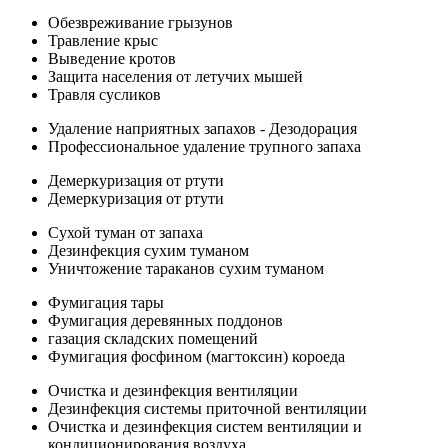
Обезвреживание грызунов
Травление крыс
Выведение кротов
Защита населения от летучих мышей
Травля сусликов
Удаление наприятных запахов - Дезодорация
Профессиональное удаление трупного запаха
Демеркуризация от ртути
Демеркуризация от ртути
Сухой туман от запаха
Дезинфекция сухим туманом
Уничтожение тараканов сухим туманом
Фумигация тары
Фумигация деревянных поддонов
газация складских помещений
Фумигация фосфином (магтоксин) короеда
Очистка и дезинфекция вентиляции
Дезинфекция системы приточной вентиляции
Очистка и дезинфекция систем вентиляции и
кондиционирования воздуха