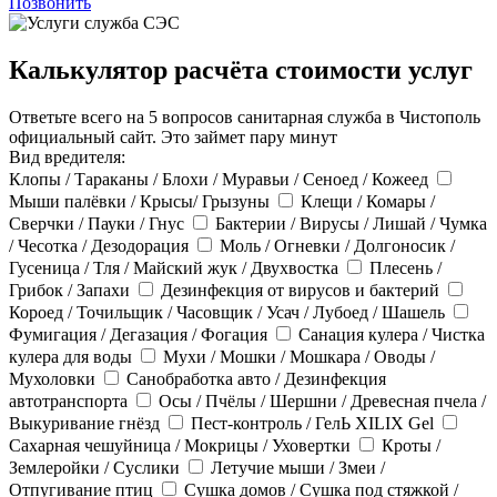
Позвонить
Калькулятор расчёта стоимости услуг
Ответьте всего на 5 вопросов санитарная служба в Чистополь
официальный сайт. Это займет пару минут
Вид вредителя:
Клопы / Тараканы / Блохи / Муравьи / Сеноед / Кожеед
Мыши палёвки / Крысы/ Грызуны
Клещи / Комары /
Сверчки / Пауки / Гнус
Бактерии / Вирусы / Лишай / Чумка
/ Чесотка / Дезодорация
Моль / Огневки / Долгоносик /
Гусеница / Тля / Майский жук / Двухвостка
Плесень /
Грибок / Запахи
Дезинфекция от вирусов и бактерий
Короед / Точильщик / Часовщик / Усач / Лубоед / Шашель
Фумигация / Дегазация / Фогация
Санация кулера / Чистка
кулера для воды
Мухи / Мошки / Мошкара / Оводы /
Мухоловки
Санобработка авто / Дезинфекция
автотранспорта
Осы / Пчёлы / Шершни / Древесная пчела /
Выкуривание гнёзд
Пест-контроль / ГелЬ XILIX Gel
Сахарная чешуйница / Мокрицы / Уховертки
Кроты /
Землеройки / Суслики
Летучие мыши / Змеи /
Отпугивание птиц
Сушка домов / Сушка под стяжкой /