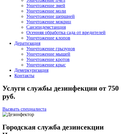
Уничтожение пчел
Уничтожение змей
Уничтожение моли
Уничтожение шершней
Уничтожение мокриц
Санэпидемстанция
Осенняя обработка сада от вредителей
Уничтожение клопов
Дератизация
Уничтожение грызунов
Уничтожение мышей
Уничтожение кротов
Уничтожение крыс
Демеркуризация
Контакты
Услуги службы дезинфекции
от
750
руб.
Вызвать специалиста
Городская служба дезинсекции