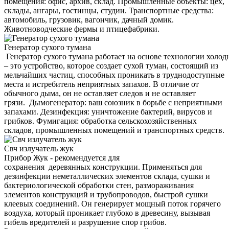
помещения: офис, архив, склад. Промышленные объекты: цех,
склады, ангары, гостинцы, студии. Транспортные средства:
автомобиль, грузовик, вагончик, дачный домик.
Животноводческие фермы и птицефабрики.
Генератор сухого тумана
Генератор сухого тумана работает на основе технологии холод
– это устройство, которое создает сухой туман, состоящий из
мельчайших частиц, способных проникать в труднодоступные
места и истребитель неприятных запахов. В отличие от
обычного дыма, он не оставляет следов и не оставляет
грязи. Дымогенератор: ваш союзник в борьбе с неприятными
запахами. Дезинфекция: уничтожение бактерий, вирусов и
грибков. Фумигация: обработка сельскохозяйственных
складов, промышленных помещений и транспортных средств.
Свч излучатель жук
Прибор Жук - рекомендуется для
сохранения деревянных конструкции. Применяться для
дезинфекции неметаллических элементов склада, сушки и
бактериологической обработки стен, размораживания
элементов конструкций и трубопроводов, быстрой сушки
клеевых соединений. Он генерирует мощный поток горячего
воздуха, который проникает глубоко в древесину, вызывая
гибель вредителей и разрушение спор грибов.