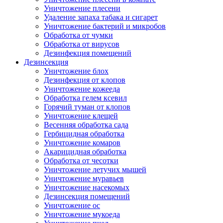
Уничтожение плесени
Удаление запаха табака и сигарет
Уничтожение бактерий и микробов
Обработка от чумки
Обработка от вирусов
Дезинфекция помещений
Дезинсекция
Уничтожение блох
Дезинфекция от клопов
Уничтожение кожееда
Обработка гелем ксевил
Горячий туман от клопов
Уничтожение клещей
Весенняя обработка сада
Гербицидная обработка
Уничтожение комаров
Акарицидная обработка
Обработка от чесотки
Уничтожение летучих мышей
Уничтожение муравьев
Уничтожение насекомых
Дезинсекция помещений
Уничтожение ос
Уничтожение мукоеда