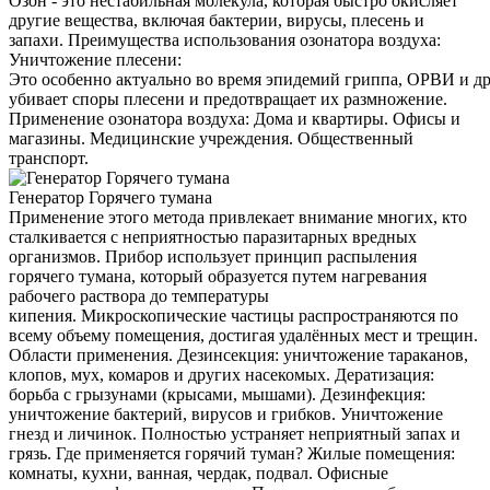
Озон - это нестабильная молекула, которая быстро окисляет
другие вещества, включая бактерии, вирусы, плесень и
запахи. Преимущества использования озонатора воздуха:
Уничтожение плесени:
Это особенно актуально во время эпидемий гриппа, ОРВИ и д
убивает споры плесени и предотвращает их размножение.
Применение озонатора воздуха: Дома и квартиры. Офисы и
магазины. Медицинские учреждения. Общественный
транспорт.
Генератор Горячего тумана
Применение этого метода привлекает внимание многих, кто
сталкивается с неприятностью паразитарных вредных
организмов. Прибор использует принцип распыления
горячего тумана, который образуется путем нагревания
рабочего раствора до температуры
кипения. Микроскопические частицы распространяются по
всему объему помещения, достигая удалённых мест и трещин.
Области применения. Дезинсекция: уничтожение тараканов,
клопов, мух, комаров и других насекомых. Дератизация:
борьба с грызунами (крысами, мышами). Дезинфекция:
уничтожение бактерий, вирусов и грибков. Уничтожение
гнезд и личинок. Полностью устраняет неприятный запах и
грязь. Где применяется горячий туман? Жилые помещения:
комнаты, кухни, ванная, чердак, подвал. Офисные