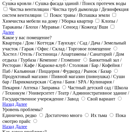
Сушка кровли / Сушка фасада зданий / Поиск протечек воды
Чистка вентиляции / Чистка труб дымохода / Дезинфекция
систем вентиляции
Покос травы / Вспашка земли
Химчистка мебели на дому / Уборка квартир
Клопы /
Тараканы / Блохи / Муравьи / Сеноед / Кожеед/ Вши
Далее
Какое у вас помещение?
Квартира / Дом / Коттедж / Таунхаус / Сад / Дача / Земельный
участок / Гараж / Офис / Склад / Торговое помещение
Хостел / Отель / Гостиница / Апартамены / Санаторий / Дом
отдыха / Турбаза / Кемпинг / Глэмпинг
Банкетный зал /
Ресторан / Кафе / Караоке-клуб / Столовая / Бар / Кофейня /
Паб / Кальянная / Пиццерия / Фудкорд / Рынок / Базар
Продуктовый магазин / Пивной магазин (пивнушка) / Суши
бар / Парикмахерская / Сауна / Баня / SPA / Кулинария /
Пекарня / Аптека / Заправка
Частный детский сад / Школа
/ Техникум / Университет / Театр / Административное здание /
Государственное учереждение / Завод
Свой вариант
Назад
Далее
Уровень проблемы?
Единично, редко
Достаточно много
Их тьма
Пока
смотрю прайс
Назад
Далее
Как давно проблемы?