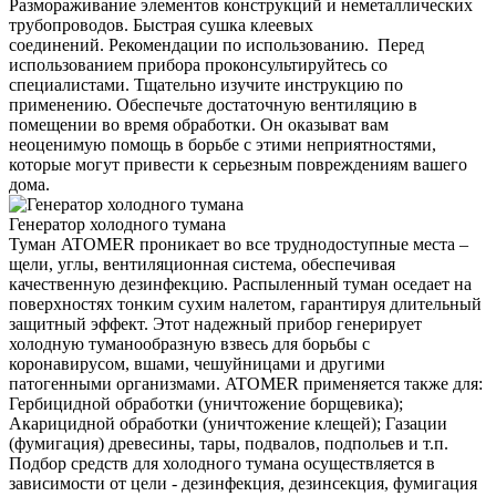
Размораживание элементов конструкций и неметаллических
трубопроводов. Быстрая сушка клеевых
соединений. Рекомендации по использованию. Перед
использованием прибора проконсультируйтесь со
специалистами. Тщательно изучите инструкцию по
применению. Обеспечьте достаточную вентиляцию в
помещении во время обработки. Он оказыват вам
неоценимую помощь в борьбе с этими неприятностями,
которые могут привести к серьезным повреждениям вашего
дома.
Генератор холодного тумана
Туман ATOMER проникает во все труднодоступные места –
щели, углы, вентиляционная система, обеспечивая
качественную дезинфекцию. Распыленный туман оседает на
поверхностях тонким сухим налетом, гарантируя длительный
защитный эффект. Этот надежный прибор генерирует
холодную туманообразную взвесь для борьбы с
коронавирусом, вшами, чешуйницами и другими
патогенными организмами. ATOMER применяется также для:
Гербицидной обработки (уничтожение борщевика);
Акарицидной обработки (уничтожение клещей); Газации
(фумигация) древесины, тары, подвалов, подпольев и т.п.
Подбор средств для холодного тумана осуществляется в
зависимости от цели - дезинфекция, дезинсекция, фумигация