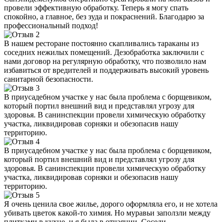
провели эффективную обработку. Теперь я могу спать
спокойно, а главное, без зуда и покраснений. Благодарю за
профессиональный подход!
В нашем ресторане постоянно скапливались тараканы из
соседних нежилых помещений. Дезобработка заключили с
нами договор на регулярную обработку, что позволило нам
избавиться от вредителей и поддерживать высокий уровень
санитарной безопасности.
В приусадебном участке у нас была проблема с борщевиком,
который портил внешний вид и представлял угрозу для
здоровья. В санинспекции провели химическую обработку
участка, ликвидировав сорняки и обезопасив нашу
территорию.
В приусадебном участке у нас была проблема с борщевиком,
который портил внешний вид и представлял угрозу для
здоровья. В санинспекции провели химическую обработку
участка, ликвидировав сорняки и обезопасив нашу
территорию.
Я очень ценила свое жилье, дорого оформляла его, и не хотела
убивать цветок какой-то химия. Но муравьи заползли между
плитками в кухне, и я была в отчаянии. Соседи