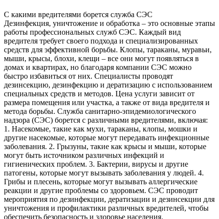
С какими вредителями борется служба СЭС
Дезинфекция, уничтожение и обработка – это основные этапы
работы профессиональных служб СЭС. Каждый вид
вредителя требует своего подхода и специализированных
средств для эффективной борьбы. Клопы, тараканы, муравьи,
мыши, крысы, блохи, клещи – все они могут появляться в
домах и квартирах, но благодаря компании СЭС можно
быстро избавиться от них. Специалисты проводят
дезинсекцию, дезинфекцию и дератизацию с использованием
специальных средств и методов. Цена услуги зависит от
размера помещения или участка, а также от вида вредителя и
метода борьбы. Служба санитарно-эпидемиологического
надзора (СЭС) борется с различными вредителями, включая:
1. Насекомые, такие как мухи, тараканы, клопы, мошки и
другие насекомые, которые могут передавать инфекционные
заболевания. 2. Грызуны, такие как крысы и мыши, которые
могут быть источником различных инфекций и
гигиенических проблем. 3. Бактерии, вирусы и другие
патогены, которые могут вызывать заболевания у людей. 4.
Грибы и плесень, которые могут вызывать аллергические
реакции и другие проблемы со здоровьем. СЭС проводит
мероприятия по дезинфекции, дератизации и дезинсекции для
уничтожения и профилактики различных вредителей, чтобы
обеспечить безопасность и здоровье населения.