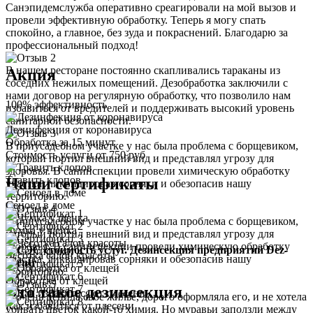
Санэпидемслужба оперативно среагировали на мой вызов и
провели эффективную обработку. Теперь я могу спать
спокойно, а главное, без зуда и покраснений. Благодарю за
профессиональный подход!
В нашем ресторане постоянно скапливались тараканы из
Акция
соседних нежилых помещений. Дезобработка заключили с
нами договор на регулярную обработку, что позволило нам
100% эффективность
избавиться от вредителей и поддерживать высокий уровень
санитарной безопасности.
Дезинфекция от коронавируса
Обработка за
15 минут
В приусадебном участке у нас была проблема с борщевиком,
Стоимость услуги
от 750 руб
который портил внешний вид и представлял угрозу для
здоровья. В санинспекции провели химическую обработку
Травить клопов
Наши сертификаты
участка, ликвидировав сорняки и обезопасив нашу
территорию.
Сеноед в доме
В приусадебном участке у нас была проблема с борщевиком,
Чумка у щенка
который портил внешний вид и представлял угрозу для
здоровья. В санинспекции провели химическую обработку
Чесотка салон красоты
участка, ликвидировав сорняки и обезопасив нашу
территорию.
Обработка от клещей
Что такое дезинсекция
Я очень ценила свое жилье, дорого оформляла его, и не хотела
Как избавиться от плесени
убивать цветок какой-то химия. Но муравьи заползли между