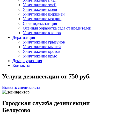
Уничтожение пчел
Уничтожение змей
Уничтожение моли
Уничтожение шершней
Уничтожение мокриц
Санэпидемстанция
Осенняя обработка сада от вредителей
Уничтожение клопов
Дератизация
Уничтожение грызунов
Уничтожение мышей
Уничтожение кротов
Уничтожение крыс
Демеркуризация
Контакты
Услуги дезинсекции
от
750
руб.
Вызвать специалиста
Городская служба дезинсекции
Белоусово