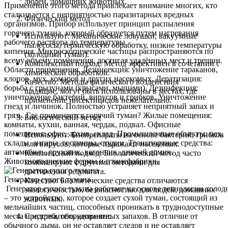
людей, домашних животных.
Применение этого метода привлекает внимание многих, кто
сталкивается с неприятностью паразитарных вредных
Физический метод
организмов. Прибор использует принцип распыления
горячего тумана, который образуется путем нагревания
Используют: Механические ловушки, вакуумные
рабочего раствора до температуры
пылесосы, термическую обработку, низкие температуры
кипения. Микроскопические частицы распространяются по
(холодный туман).
всему объему помещения, достигая удалённых мест и трещин.
Комплексный подход: Метод эффективен в сочетании с
Области применения. Дезинсекция: уничтожение тараканов,
химической обработкой.
клопов, мух, комаров и других насекомых. Дератизация:
Качество: Методы физического воздействия
борьба с грызунами (крысами, мышами). Дезинфекция:
щадящие, могут быть использованы в местах, где
уничтожение бактерий, вирусов и грибков. Уничтожение
применение инсектицидов нежелательно.
гнезд и личинок. Полностью устраняет неприятный запах и
грязь. Где применяется горячий туман? Жилые помещения:
Биологический метод
комнаты, кухни, ванная, чердак, подвал. Офисные
помещения: офис, архив, склад. Промышленные объекты: цех,
Используют: Биопрепараты на основе бактерий, грибков
склады, ангары, гостинцы, студии. Транспортные средства:
или вирусов, которые поражают насекомых.
автомобиль, грузовик, вагончик, дачный домик.
Комплексный подход: Биологический метод часто
Животноводческие фермы и птицефабрики.
комбинируют с другими методами для
достижения результата.
Генератор сухого тумана
Качество: Биологические средства отличаются
Генератор сухого тумана работает на основе технологии холод
экологичностью, безопасностью для людей, домашних
– это устройство, которое создает сухой туман, состоящий из
животных.
мельчайших частиц, способных проникать в труднодоступные
места и истребитель неприятных запахов. В отличие от
Средства, оборудование:
обычного дыма, он не оставляет следов и не оставляет