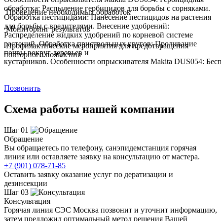
обработка: Распыление гербицидов для борьбы с сорняками.
Проведение необходимых обработок
Обработка пестицидами: Нанесение пестицидов на растения
для борьбы с вредителями. Внесение удобрений:
Мониторинг результатов
Распределение жидких удобрений по корневой системе
растений. Обработка приствольных кругов: Проливание
Профилактические мероприятия для предотвращения
почвы вокруг деревьев и
повторного появления
кустарников. Особенности опрыскивателя Makita DUS054: Беспр
Позвонить
Схема работы нашей компании
Шаг 01
Обращение
Вы обращаетесь по телефону, санэпидемстанция горячая
линия или оставляете заявку на консультацию от мастера.
+7 (901) 078-71-85
Оставить заявку оказание услуг по дератизации и
дезинсекции
Шаг 03
Консультация
Горячая линия СЭС Москва позвонит и уточнит информацию,
затем предложил оптимальный метод решения Вашей