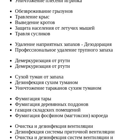
Уничтожение плесени игрибка
Обезвреживание грызунов
Травление крыс
Выведение кротов
Защита населения от летучих мышей
Травля сусликов
Удаление наприятных запахов - Дезодорация
Профессиональное удаление трупного запаха
Демеркуризация от ртути
Демеркуризация от ртути
Сухой туман от запаха
Дезинфекция сухим туманом
Уничтожение тараканов сухим туманом
Фумигация тары
Фумигация деревянных поддонов
газация складских помещений
Фумигация фосфином (магтоксин) короеда
Очистка и дезинфекция вентиляции
Дезинфекция системы приточной вентиляции
Очистка и дезинфекция систем вентиляции и