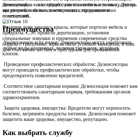
помещений, а также обработали всю мебель и технику. Теперь
Дезинсекция — это процесс уничтожения насекомых, других
мы уверены в безопасности наших сотрудников и
вредителей в жилых, коммерческих, промышленных
посетителей.
помещениях.
В нашем доме завелись крысы, которые портили мебель и
Преимущества
продукты. СЭС провели дератизацию, установив
специальные ловушки и применив современные средства
Уничтожение всех видов: Дезинсекторы могут уничтожить
борьбы с грызунами. Крысы были успешно выведены, и наш
любые виды насекомых, включая тараканов, муравьев,
дом стал вновь чистым и пригодным для проживания.
клопов.
Проведение профилактических обработок: Дезинсекторы
могут проводить профилактические обработки, чтобы
предотвратить появление вредителей.
Соответствие санитарным нормам: Дезинсекция поможет вам
соответствовать санитарным нормам, требованиям органов
здравоохранения.
Защита здоровья, имущества: Вредители могут переносить
болезни, загрязнять продукты питания. Дезинсекция поможет
защитить ваше здоровье, имущество, репутацию.
Как выбрать службу