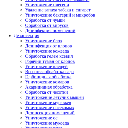
Уничтожение плесени
Удаление запаха табака и сигарет
Уничтожение бактерий и микробов
Обработка от чумки
Обработка от вирусов
Дезинфекция помещений
Дезинсекция
Уничтожение блох
Дезинфекция от клопов
Уничтожение кожееда
Обработка гелем ксевил
Горячий туман от клопов
Уничтожение клещей
Весенняя обработка сада
Гербицидная обработка
Уничтожение комаров
Акарицидная обработка
Обработка от чесотки
Уничтожение летучих мышей
Уничтожение муравьев
Уничтожение насекомых
Дезинсекция помещений
Уничтожение ос
Уничтожение мукоеда