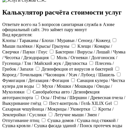
Калькулятор расчёта стоимости услуг
Ответьте всего на 5 вопросов санитарная служба в Азове
официальный сайт. Это займет пару минут
Вид вредителя:
Клопы / Тараканы / Блохи / Муравьи / Сеноед / Кожеед
Мыши палёвки / Крысы/ Грызуны
Клещи / Комары /
Сверчки / Пауки / Гнус
Бактерии / Вирусы / Лишай / Чумка
/ Чесотка / Дезодорация
Моль / Огневки / Долгоносик /
Гусеница / Тля / Майский жук / Двухвостка
Плесень /
Грибок / Запахи
Дезинфекция от вирусов и бактерий
Короед / Точильщик / Часовщик / Усач / Лубоед / Шашель
Фумигация / Дегазация / Фогация
Санация кулера / Чистка
кулера для воды
Мухи / Мошки / Мошкара / Оводы /
Мухоловки
Санобработка авто / Дезинфекция
автотранспорта
Осы / Пчёлы / Шершни / Древесная пчела /
Выкуривание гнёзд
Пест-контроль / ГелЬ XILIX Gel
Сахарная чешуйница / Мокрицы / Уховертки
Кроты /
Землеройки / Суслики
Летучие мыши / Змеи /
Отпугивание птиц
Сушка домов / Сушка под стяжкой /
Сушка кровли / Сушка фасада зданий / Поиск протечек воды