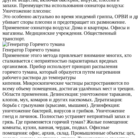
запахи. Преимущества использования озонатора воздуха:
Уничтожение плесени:
Это особенно актуально во время эпидемий гриппа, ОРВИ и д
убивает споры плесени и предотвращает их размножение.
Применение озонатора воздуха: Дома и квартиры. Офисы и
магазины. Медицинские учреждения. Общественный
транспорт.
Генератор Горячего тумана
Применение этого метода привлекает внимание многих, кто
сталкивается с неприятностью паразитарных вредных
организмов. Прибор использует принцип распыления
горячего тумана, который образуется путем нагревания
рабочего раствора до температуры
кипения. Микроскопические частицы распространяются по
всему объему помещения, достигая удалённых мест и трещин.
Области применения. Дезинсекция: уничтожение тараканов,
клопов, мух, комаров и других насекомых. Дератизация:
борьба с грызунами (крысами, мышами). Дезинфекция:
уничтожение бактерий, вирусов и грибков. Уничтожение
гнезд и личинок. Полностью устраняет неприятный запах и
грязь. Где применяется горячий туман? Жилые помещения:
комнаты, кухни, ванная, чердак, подвал. Офисные
помещения: офис, архив, склад. Промышленные объекты: цех,