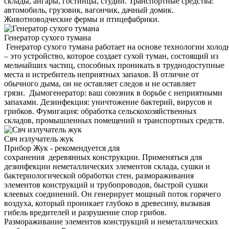
склады, ангары, гостинцы, студии. Транспортные средства:
автомобиль, грузовик, вагончик, дачный домик.
Животноводческие фермы и птицефабрики.
Генератор сухого тумана
Генератор сухого тумана работает на основе технологии холод
– это устройство, которое создает сухой туман, состоящий из
мельчайших частиц, способных проникать в труднодоступные
места и истребитель неприятных запахов. В отличие от
обычного дыма, он не оставляет следов и не оставляет
грязи. Дымогенератор: ваш союзник в борьбе с неприятными
запахами. Дезинфекция: уничтожение бактерий, вирусов и
грибков. Фумигация: обработка сельскохозяйственных
складов, промышленных помещений и транспортных средств.
Свч излучатель жук
Прибор Жук - рекомендуется для
сохранения деревянных конструкции. Применяться для
дезинфекции неметаллических элементов склада, сушки и
бактериологической обработки стен, размораживания
элементов конструкций и трубопроводов, быстрой сушки
клеевых соединений. Он генерирует мощный поток горячего
воздуха, который проникает глубоко в древесину, вызывая
гибель вредителей и разрушение спор грибов.
Размораживание элементов конструкций и неметаллических