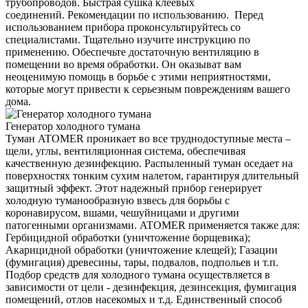
трубопроводов. Быстрая сушка клеевых
соединений. Рекомендации по использованию. Перед
использованием прибора проконсультируйтесь со
специалистами. Тщательно изучите инструкцию по
применению. Обеспечьте достаточную вентиляцию в
помещении во время обработки. Он оказыват вам
неоценимую помощь в борьбе с этими неприятностями,
которые могут привести к серьезным повреждениям вашего
дома.
Генератор холодного тумана
Туман ATOMER проникает во все труднодоступные места –
щели, углы, вентиляционная система, обеспечивая
качественную дезинфекцию. Распыленный туман оседает на
поверхностях тонким сухим налетом, гарантируя длительный
защитный эффект. Этот надежный прибор генерирует
холодную туманообразную взвесь для борьбы с
коронавирусом, вшами, чешуйницами и другими
патогенными организмами. ATOMER применяется также для:
Гербицидной обработки (уничтожение борщевика);
Акарицидной обработки (уничтожение клещей); Газации
(фумигация) древесины, тары, подвалов, подпольев и т.п.
Подбор средств для холодного тумана осуществляется в
зависимости от цели - дезинфекция, дезинсекция, фумигация
помещений, отлов насекомых и т.д. Единственный способ