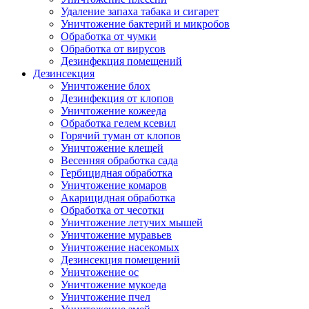
Удаление запаха табака и сигарет
Уничтожение бактерий и микробов
Обработка от чумки
Обработка от вирусов
Дезинфекция помещений
Дезинсекция
Уничтожение блох
Дезинфекция от клопов
Уничтожение кожееда
Обработка гелем ксевил
Горячий туман от клопов
Уничтожение клещей
Весенняя обработка сада
Гербицидная обработка
Уничтожение комаров
Акарицидная обработка
Обработка от чесотки
Уничтожение летучих мышей
Уничтожение муравьев
Уничтожение насекомых
Дезинсекция помещений
Уничтожение ос
Уничтожение мукоеда
Уничтожение пчел