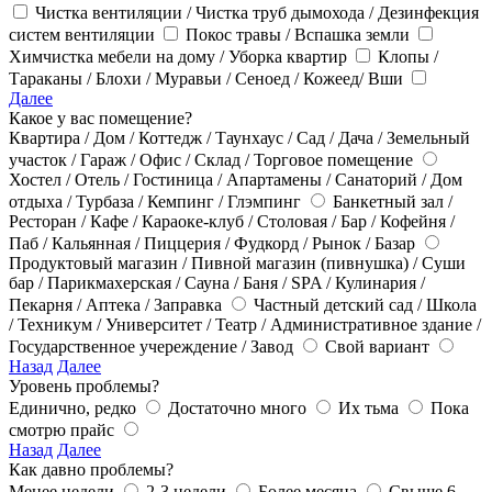
Чистка вентиляции / Чистка труб дымохода / Дезинфекция
систем вентиляции
Покос травы / Вспашка земли
Химчистка мебели на дому / Уборка квартир
Клопы /
Тараканы / Блохи / Муравьи / Сеноед / Кожеед/ Вши
Далее
Какое у вас помещение?
Квартира / Дом / Коттедж / Таунхаус / Сад / Дача / Земельный
участок / Гараж / Офис / Склад / Торговое помещение
Хостел / Отель / Гостиница / Апартамены / Санаторий / Дом
отдыха / Турбаза / Кемпинг / Глэмпинг
Банкетный зал /
Ресторан / Кафе / Караоке-клуб / Столовая / Бар / Кофейня /
Паб / Кальянная / Пиццерия / Фудкорд / Рынок / Базар
Продуктовый магазин / Пивной магазин (пивнушка) / Суши
бар / Парикмахерская / Сауна / Баня / SPA / Кулинария /
Пекарня / Аптека / Заправка
Частный детский сад / Школа
/ Техникум / Университет / Театр / Административное здание /
Государственное учереждение / Завод
Свой вариант
Назад
Далее
Уровень проблемы?
Единично, редко
Достаточно много
Их тьма
Пока
смотрю прайс
Назад
Далее
Как давно проблемы?
Менее недели
2-3 недели
Более месяца
Свыше 6