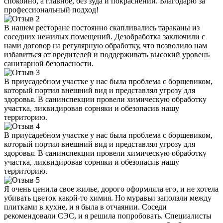
спокойно, а главное, без зуда и покраснений. Благодарю за
профессиональный подход!
В нашем ресторане постоянно скапливались тараканы из
соседних нежилых помещений. Дезобработка заключили с
нами договор на регулярную обработку, что позволило нам
избавиться от вредителей и поддерживать высокий уровень
санитарной безопасности.
В приусадебном участке у нас была проблема с борщевиком,
который портил внешний вид и представлял угрозу для
здоровья. В санинспекции провели химическую обработку
участка, ликвидировав сорняки и обезопасив нашу
территорию.
В приусадебном участке у нас была проблема с борщевиком,
который портил внешний вид и представлял угрозу для
здоровья. В санинспекции провели химическую обработку
участка, ликвидировав сорняки и обезопасив нашу
территорию.
Я очень ценила свое жилье, дорого оформляла его, и не хотела
убивать цветок какой-то химия. Но муравьи заползли между
плитками в кухне, и я была в отчаянии. Соседи
рекомендовали СЭС, и я решила попробовать. Специалисты