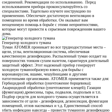
соединений. Рекомендации по использованию. Перед
использованием прибора проконсультируйтесь со
специалистами. Тщательно изучите инструкцию по
применению. Обеспечьте достаточную вентиляцию в
помещении во время обработки. Он оказыват вам
неоценимую помощь в борьбе с этими неприятностями,
которые могут привести к серьезным повреждениям вашего
дома.
Генератор холодного тумана
Туман ATOMER проникает во все труднодоступные места –
щели, углы, вентиляционная система, обеспечивая
качественную дезинфекцию. Распыленный туман оседает на
поверхностях тонким сухим налетом, гарантируя длительный
защитный эффект. Этот надежный прибор генерирует
холодную туманообразную взвесь для борьбы с
коронавирусом, вшами, чешуйницами и другими
патогенными организмами. ATOMER применяется также для:
Гербицидной обработки (уничтожение борщевика);
Акарицидной обработки (уничтожение клещей); Газации
(фумигация) древесины, тары, подвалов, подпольев и т.п.
Подбор средств для холодного тумана осуществляется в
зависимости от цели - дезинфекция, дезинсекция, фумигация
помещений, отлов насекомых и т.д. Единственный способ
убить инфекцию навсегда – провести туманную дезинфекцию