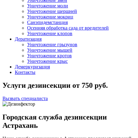
Уничтожение змей
Уничтожение моли
Уничтожение шершней
Уничтожение мокриц
Санэпидемстанция
Осенняя обработка сада от вредителей
Уничтожение клопов
Дератизация
Уничтожение грызунов
Уничтожение мышей
Уничтожение кротов
Уничтожение крыс
Демеркуризация
Контакты
Услуги дезинсекции
от
750
руб.
Вызвать специалиста
Городская служба дезинсекции
Астрахань