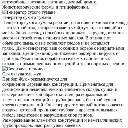
автомобиль, грузовик, вагончик, дачный домик.
Животноводческие фермы и птицефабрики.
Генератор сухого тумана
Генератор сухого тумана работает на основе технологии холод
– это устройство, которое создает сухой туман, состоящий из
мельчайших частиц, способных проникать в труднодоступные
места и истребитель неприятных запахов. В отличие от
обычного дыма, он не оставляет следов и не оставляет
грязи. Дымогенератор: ваш союзник в борьбе с неприятными
запахами. Дезинфекция: уничтожение бактерий, вирусов и
грибков. Фумигация: обработка сельскохозяйственных
складов, промышленных помещений и транспортных средств.
Свч излучатель жук
Прибор Жук - рекомендуется для
сохранения деревянных конструкции. Применяться для
дезинфекции неметаллических элементов склада, сушки и
бактериологической обработки стен, размораживания
элементов конструкций и трубопроводов, быстрой сушки
клеевых соединений. Он генерирует мощный поток горячего
воздуха, который проникает глубоко в древесину, вызывая
гибель вредителей и разрушение спор грибов.
Размораживание элементов конструкций и неметаллических
трубопроводов. Быстрая сушка клеевых