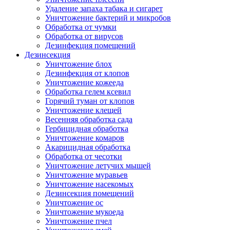
Удаление запаха табака и сигарет
Уничтожение бактерий и микробов
Обработка от чумки
Обработка от вирусов
Дезинфекция помещений
Дезинсекция
Уничтожение блох
Дезинфекция от клопов
Уничтожение кожееда
Обработка гелем ксевил
Горячий туман от клопов
Уничтожение клещей
Весенняя обработка сада
Гербицидная обработка
Уничтожение комаров
Акарицидная обработка
Обработка от чесотки
Уничтожение летучих мышей
Уничтожение муравьев
Уничтожение насекомых
Дезинсекция помещений
Уничтожение ос
Уничтожение мукоеда
Уничтожение пчел