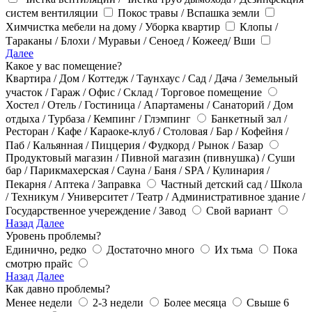
систем вентиляции
Покос травы / Вспашка земли
Химчистка мебели на дому / Уборка квартир
Клопы /
Тараканы / Блохи / Муравьи / Сеноед / Кожеед/ Вши
Далее
Какое у вас помещение?
Квартира / Дом / Коттедж / Таунхаус / Сад / Дача / Земельный
участок / Гараж / Офис / Склад / Торговое помещение
Хостел / Отель / Гостиница / Апартамены / Санаторий / Дом
отдыха / Турбаза / Кемпинг / Глэмпинг
Банкетный зал /
Ресторан / Кафе / Караоке-клуб / Столовая / Бар / Кофейня /
Паб / Кальянная / Пиццерия / Фудкорд / Рынок / Базар
Продуктовый магазин / Пивной магазин (пивнушка) / Суши
бар / Парикмахерская / Сауна / Баня / SPA / Кулинария /
Пекарня / Аптека / Заправка
Частный детский сад / Школа
/ Техникум / Университет / Театр / Административное здание /
Государственное учереждение / Завод
Свой вариант
Назад
Далее
Уровень проблемы?
Единично, редко
Достаточно много
Их тьма
Пока
смотрю прайс
Назад
Далее
Как давно проблемы?
Менее недели
2-3 недели
Более месяца
Свыше 6