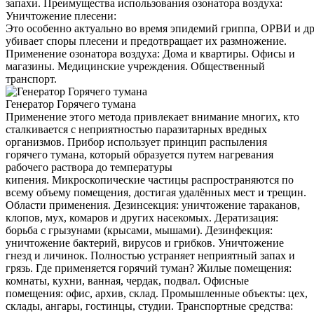
запахи. Преимущества использования озонатора воздуха:
Уничтожение плесени:
Это особенно актуально во время эпидемий гриппа, ОРВИ и д
убивает споры плесени и предотвращает их размножение.
Применение озонатора воздуха: Дома и квартиры. Офисы и
магазины. Медицинские учреждения. Общественный
транспорт.
Генератор Горячего тумана
Применение этого метода привлекает внимание многих, кто
сталкивается с неприятностью паразитарных вредных
организмов. Прибор использует принцип распыления
горячего тумана, который образуется путем нагревания
рабочего раствора до температуры
кипения. Микроскопические частицы распространяются по
всему объему помещения, достигая удалённых мест и трещин.
Области применения. Дезинсекция: уничтожение тараканов,
клопов, мух, комаров и других насекомых. Дератизация:
борьба с грызунами (крысами, мышами). Дезинфекция:
уничтожение бактерий, вирусов и грибков. Уничтожение
гнезд и личинок. Полностью устраняет неприятный запах и
грязь. Где применяется горячий туман? Жилые помещения:
комнаты, кухни, ванная, чердак, подвал. Офисные
помещения: офис, архив, склад. Промышленные объекты: цех,
склады, ангары, гостинцы, студии. Транспортные средства: