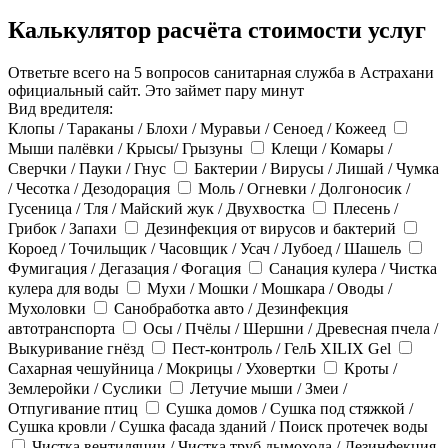
Калькулятор расчёта стоимости услуг
Ответьте всего на 5 вопросов санитарная служба в Астрахани
официальный сайт. Это займет пару минут
Вид вредителя:
Клопы / Тараканы / Блохи / Муравьи / Сеноед / Кожеед
Мыши палёвки / Крысы/ Грызуны
Клещи / Комары /
Сверчки / Пауки / Гнус
Бактерии / Вирусы / Лишай / Чумка
/ Чесотка / Дезодорация
Моль / Огневки / Долгоносик /
Гусеница / Тля / Майский жук / Двухвостка
Плесень /
Грибок / Запахи
Дезинфекция от вирусов и бактерий
Короед / Точильщик / Часовщик / Усач / Лубоед / Шашель
Фумигация / Дегазация / Фогация
Санация кулера / Чистка
кулера для воды
Мухи / Мошки / Мошкара / Оводы /
Мухоловки
Санобработка авто / Дезинфекция
автотранспорта
Осы / Пчёлы / Шершни / Древесная пчела /
Выкуривание гнёзд
Пест-контроль / ГелЬ XILIX Gel
Сахарная чешуйница / Мокрицы / Уховертки
Кроты /
Землеройки / Суслики
Летучие мыши / Змеи /
Отпугивание птиц
Сушка домов / Сушка под стяжкой /
Сушка кровли / Сушка фасада зданий / Поиск протечек воды
Чистка вентиляции / Чистка труб дымохода / Дезинфекция