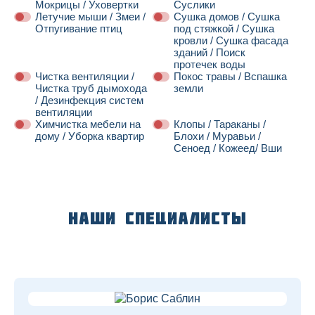
Мокрицы / Уховертки
Суслики
Летучие мыши / Змеи /
Сушка домов / Сушка
Отпугивание птиц
под стяжкой / Сушка
кровли / Сушка фасада
зданий / Поиск
протечек воды
Чистка вентиляции /
Покос травы / Вспашка
Чистка труб дымохода
земли
/ Дезинфекция систем
вентиляции
Химчистка мебели на
Клопы / Тараканы /
дому / Уборка квартир
Блохи / Муравьи /
Сеноед / Кожеед/ Вши
Далее
Наши специалисты