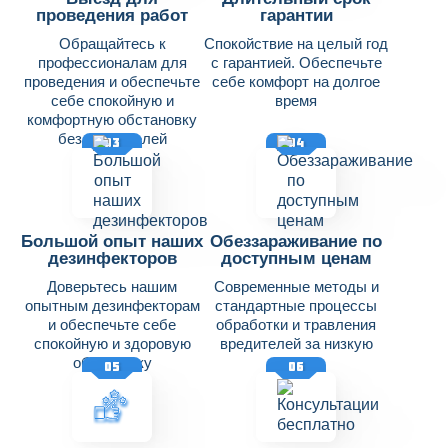
проведения работ
гарантии
Обращайтесь к
Спокойствие на целый год
профессионалам для
с гарантией. Обеспечьте
проведения и обеспечьте
себе комфорт на долгое
себе спокойную и
время
комфортную обстановку
без вредителей
03
04
Большой опыт наших
Обеззараживание по
дезинфекторов
доступным ценам
Доверьтесь нашим
Современные методы и
опытным дезинфекторам
стандартные процессы
и обеспечьте себе
обработки и травления
спокойную и здоровую
вредителей за низкую
обстановку
цену
05
06