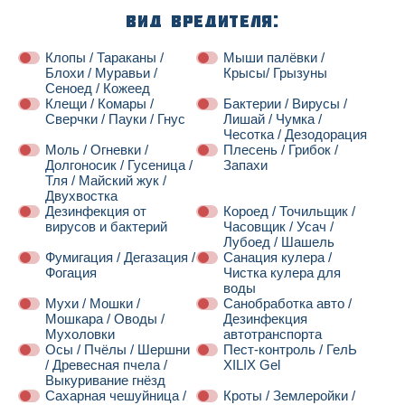
Вид вредителя:
Клопы / Тараканы /
Мыши палёвки /
Блохи / Муравьи /
Крысы/ Грызуны
Сеноед / Кожеед
Клещи / Комары /
Бактерии / Вирусы /
Сверчки / Пауки / Гнус
Лишай / Чумка /
Чесотка / Дезодорация
Моль / Огневки /
Плесень / Грибок /
Долгоносик / Гусеница /
Запахи
Тля / Майский жук /
Двухвостка
Дезинфекция от
Короед / Точильщик /
вирусов и бактерий
Часовщик / Усач /
Лубоед / Шашель
Фумигация / Дегазация /
Санация кулера /
Фогация
Чистка кулера для
воды
Мухи / Мошки /
Санобработка авто /
Мошкара / Оводы /
Дезинфекция
Мухоловки
автотранспорта
Осы / Пчёлы / Шершни
Пест-контроль / ГелЬ
/ Древесная пчела /
XILIX Gel
Выкуривание гнёзд
Сахарная чешуйница /
Кроты / Землеройки /